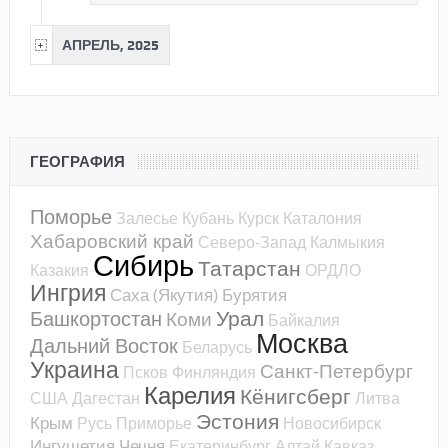
АПРЕЛЬ, 2025
ГЕОГРАФИЯ
Поморье
Залесье
Кубань
Курск
Каталония
Хабаровский край
Северо-Запад
Калмыкия
Сибирь
Татарстан
Казакия
ОРДЛО
Ингрия
Саха (Якутия)
Бурятия
Урал
Башкортостан
Коми
Байкалия
Москва
Дальний Восток
Беларусь
Украина
Санкт-Петербург
Псков
Финляндия
Карелия
Кёнигсберг
США
Дагестан
Литва
Эстония
Крым
Русь
Приморье
Новосибирск
Ингушетия
Чечня
Екатеринбург
Алтай
Кавказ