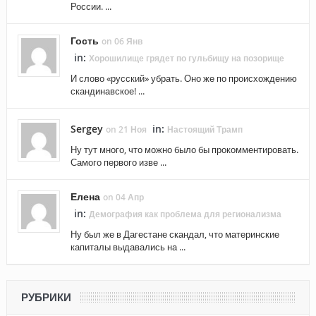
России. ...
Гость
on 06 Янв
in:
Хорошилище грядет по гульбищу на позорище
И слово «русский» убрать. Оно же по происхождению
скандинавское! ...
Sergey
in:
on 21 Ноя
Настоящий Трамп
Ну тут много, что можно было бы прокомментировать.
Самого первого изве ...
Елена
on 04 Апр
in:
Демография как проблема для регионализма
Ну был же в Дагестане скандал, что материнские
капиталы выдавались на ...
РУБРИКИ