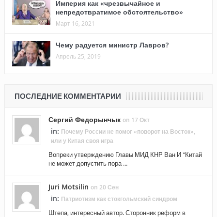
Империя как «чрезвычайное и
непредотвратимое обстоятельство»
Март 16, 2021
Чему радуется министр Лавров?
Апрель 25, 2019
ПОСЛЕДНИЕ КОММЕНТАРИИ
Сергий Федорынчык
on 17 Окт
in:
Почему России не помог «поворот на Восток»,
или у Китая своя игра
Вопреки утверждению Главы МИД КНР Ван И "Китай
не может допустить пора ...
Juri Motsilin
on 20 Сен
in:
Патриотизм как стокгольмский синдром
Штепа, интересный автор. Сторонник реформ в