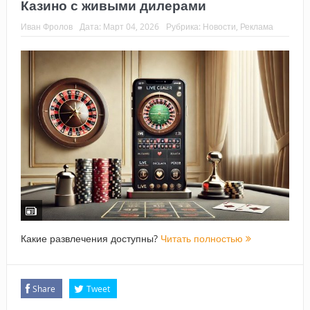
Казино с живыми дилерами
Иван Фролов
Дата:
Март 04, 2026
Рубрика:
Новости
,
Реклама
Какие развлечения доступны?
Читать полностью
Share
Tweet