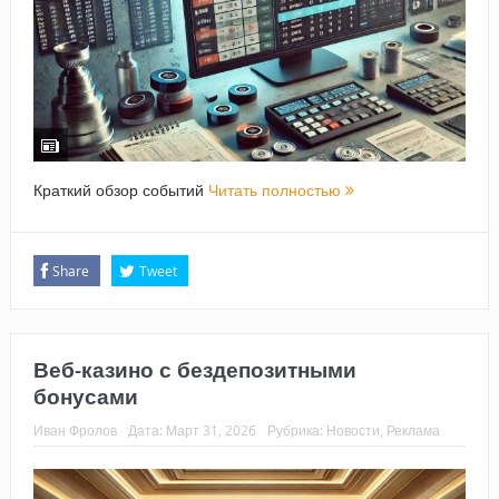
Краткий обзор событий
Читать полностью
Share
Tweet
Веб-казино с бездепозитными
бонусами
Иван Фролов
Дата:
Март 31, 2026
Рубрика:
Новости
,
Реклама