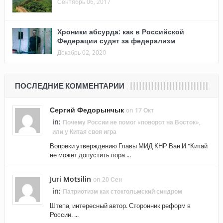
Сентябрь 06, 2017
Хроники абсурда: как в Российской
Федерации судят за федерализм
Декабрь 02, 2020
ПОСЛЕДНИЕ КОММЕНТАРИИ
Сергий Федорынчык
on 17 Окт
in:
Почему России не помог «поворот на Восток»,
или у Китая своя игра
Вопреки утверждению Главы МИД КНР Ван И "Китай
не может допустить пора ...
Juri Motsilin
on 20 Сен
in:
Патриотизм как стокгольмский синдром
Штепа, интересный автор. Сторонник реформ в
России. ...