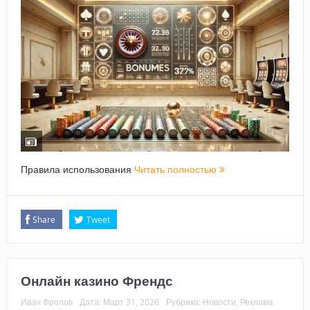
Правила использования
Читать полностью
Share
Tweet
Онлайн казино Френдс
Иван Фролов
Дата:
Март 31, 2026
Рубрика:
Новости
,
Реклама