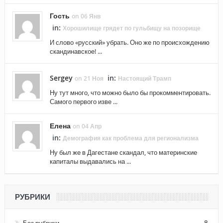
Гость
on 06 Янв
in:
Хорошилище грядет по гульбищу на позорище
И слово «русский» убрать. Оно же по происхождению
скандинавское! ...
Sergey
in:
on 21 Ноя
Настоящий Трамп
Ну тут много, что можно было бы прокомментировать.
Самого первого изве ...
Елена
on 04 Апр
in:
Демография как проблема для регионализма
Ну был же в Дагестане скандал, что материнские
капиталы выдавались на ...
РУБРИКИ
8