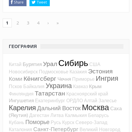
Share
Tweet
1
2
3
4
›
»
ГЕОГРАФИЯ
Сибирь
Урал
Бурятия
Китай
США
Эстония
Новосибирск
Подмосковье
Казакия
Ингрия
Кёнигсберг
Коми
Чечня
Приморье
Украина
Крым
Псков
Байкалия
Кавказ
Татарстан
Финляндия
Красноярский край
Ингушетия
Екатеринбург
ОРДЛО
Алтай
Залесье
Москва
Карелия
Дальний Восток
Саха
(Якутия)
Дагестан
Литва
Калмыкия
Беларусь
Поморье
Кубань
Русь
Курск
Северо-Запад
Санкт-Петербург
Каталония
Великий Новгород