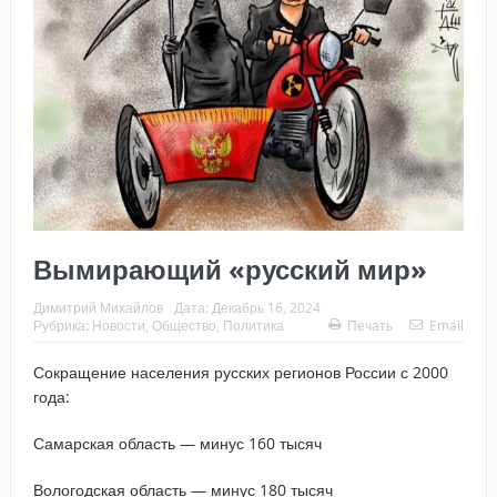
Вымирающий «русский мир»
Димитрий Михайлов
Дата:
Декабрь 16, 2024
Рубрика:
Новости
,
Общество
,
Политика
Печать
Email
Сокращение населения русских регионов России с 2000
года:
Самарская область — минус 160 тысяч
Вологодская область — минус 180 тысяч