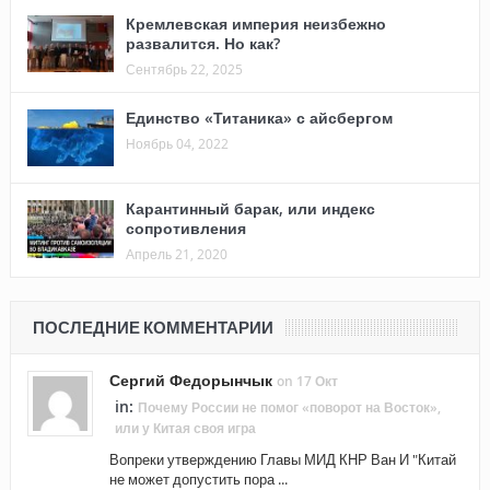
Кремлевская империя неизбежно
развалится. Но как?
Сентябрь 22, 2025
Единство «Титаника» с айсбергом
Ноябрь 04, 2022
Карантинный барак, или индекс
сопротивления
Апрель 21, 2020
ПОСЛЕДНИЕ КОММЕНТАРИИ
Сергий Федорынчык
on 17 Окт
in:
Почему России не помог «поворот на Восток»,
или у Китая своя игра
Вопреки утверждению Главы МИД КНР Ван И "Китай
не может допустить пора ...