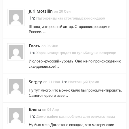
Juri Motsilin
on 20 Сен
in:
Патриотизм как стокгольмский синдром
Штепа, интересный автор. Сторонник реформ в
России. ...
Гость
on 06 Янв
in:
Хорошилище грядет по гульбищу на позорище
И слово «русский» убрать. Оно же по происхождению
скандинавское! ...
Sergey
in:
on 21 Ноя
Настоящий Трамп
Ну тут много, что можно было бы прокомментировать.
Самого первого изве ...
Елена
on 04 Апр
in:
Демография как проблема для регионализма
Ну был же в Дагестане скандал, что материнские