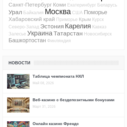
Санкт-Петербург
Коми
Екатеринбург
Беларусь
Москва
Урал
Поморье
Байкалия
США
Хабаровский край
Крым
Приморье
Курск
Карелия
Эстония
Северо-Запад
Кавказ
Украина
Татарстан
Залесье
Новосибирск
Башкортостан
Финляндия
НОВОСТИ
Таблица чемпионата НХЛ
Май 08, 2026
Веб-казино с бездепозитными бонусами
Март 31, 2026
Онлайн казино Френдс