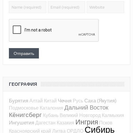
ГЕОГРАФИЯ
Бурятия
Чечня
Саха (Якутия)
Алтай
Китай
Русь
Дальний Восток
Подмосковье
Каталония
Кёнигсберг
Кубань
Великий Новгород
Калмыкия
Ингрия
Ингушетия
Дагестан
Казакия
Псков
Сибирь
Красноярский край
Литва
ОРДЛО