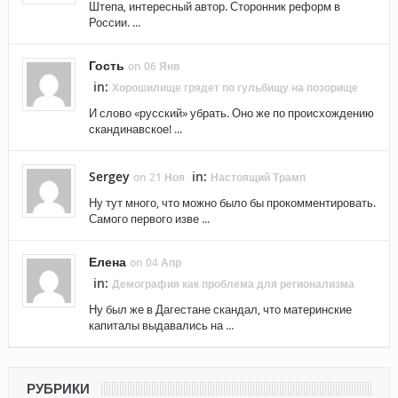
Штепа, интересный автор. Сторонник реформ в
России. ...
Гость
on 06 Янв
in:
Хорошилище грядет по гульбищу на позорище
И слово «русский» убрать. Оно же по происхождению
скандинавское! ...
Sergey
in:
on 21 Ноя
Настоящий Трамп
Ну тут много, что можно было бы прокомментировать.
Самого первого изве ...
Елена
on 04 Апр
in:
Демография как проблема для регионализма
Ну был же в Дагестане скандал, что материнские
капиталы выдавались на ...
РУБРИКИ