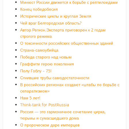
Минюст России движется к борьбе с рептилоидами
Конец победобесия
Исторические циклы и круглая Земля
Чей враг Белгородская область?
Автор Регион.Эксперта приговорен к 2 годам
строгого режима
О токсичности российских общественных зданий
Страна-самоубийца
Победа старого над новым
Граффити герою поколения
Полу Гоблу – 75!
Сгнившие трубы самодостаточности
В российских регионах создают «штабы по борьбе с
сепаратизмом»
Нам 5 лет!
Think-tank for PostRussia
Россия — это гармоничное сочетание цирка,
тюрьмы и сумасшедшего дома
О пророческом даре имперцев