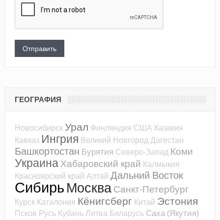
ГЕОГРАФИЯ
Урал
Новосибирск
Финляндия
США
Казакия
Ингрия
Кавказ
Великий Новгород
Дагестан
Башкортостан
Коми
Бурятия
Северо-Запад
Украина
Хабаровский край
Калмыкия
Дальний Восток
Красноярский край
Алтай
Сибирь
Москва
Санкт-Петербург
Кёнигсберг
Эстония
Курск
Каталония
Китай
Саха (Якутия)
Псков
Русь
Кубань
Литва
Беларусь