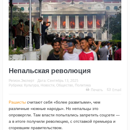
Непальская революция
Регион.Эксперт
Дата:
Сентябрь 13, 2025
Рубрика:
Культура
,
Новости
,
Общество
,
Политика
Печать
Email
Рашисты
считают себя «более развитыми», чем
различные «южные народы». Но непальцы это
опровергли. Там власти попытались запретить соцсети —
а в итоге получили революцию, с отставкой премьера и
сгоревшим правительством.