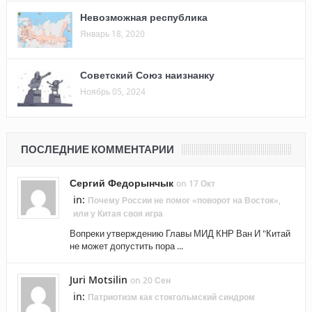
Невозможная республика
Январь 18, 2020
Советский Союз наизнанку
Ноябрь 05, 2024
ПОСЛЕДНИЕ КОММЕНТАРИИ
Сергий Федорынчык
on 17 Окт
in:
Почему России не помог «поворот на Восток»,
или у Китая своя игра
Вопреки утверждению Главы МИД КНР Ван И "Китай
не может допустить пора ...
Juri Motsilin
on 20 Сен
in:
Патриотизм как стокгольмский синдром