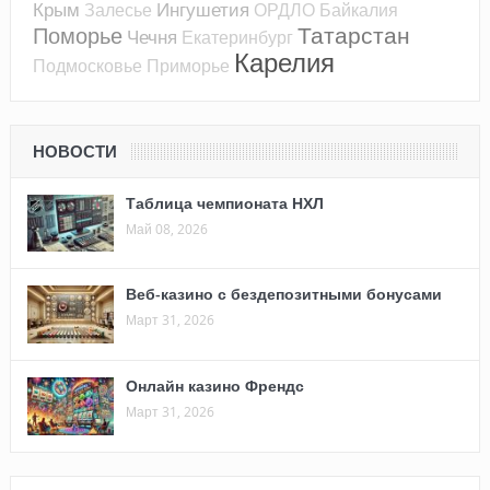
Крым
Ингушетия
Залесье
ОРДЛО
Байкалия
Татарстан
Поморье
Чечня
Екатеринбург
Карелия
Подмосковье
Приморье
НОВОСТИ
Таблица чемпионата НХЛ
Май 08, 2026
Веб-казино с бездепозитными бонусами
Март 31, 2026
Онлайн казино Френдс
Март 31, 2026