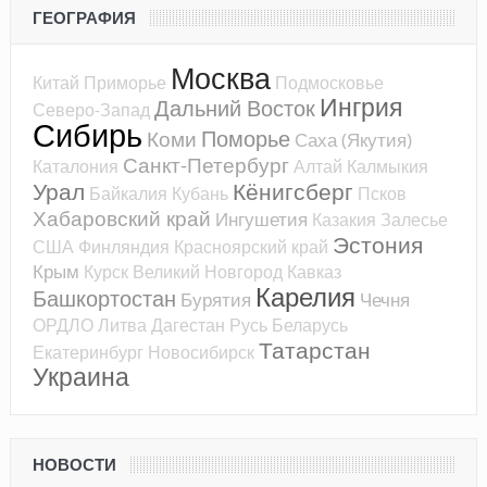
ГЕОГРАФИЯ
Москва
Китай
Приморье
Подмосковье
Ингрия
Дальний Восток
Северо-Запад
Сибирь
Поморье
Коми
Саха (Якутия)
Санкт-Петербург
Каталония
Алтай
Калмыкия
Урал
Кёнигсберг
Байкалия
Кубань
Псков
Хабаровский край
Ингушетия
Казакия
Залесье
Эстония
США
Финляндия
Красноярский край
Крым
Курск
Великий Новгород
Кавказ
Карелия
Башкортостан
Бурятия
Чечня
ОРДЛО
Литва
Дагестан
Русь
Беларусь
Татарстан
Екатеринбург
Новосибирск
Украина
НОВОСТИ