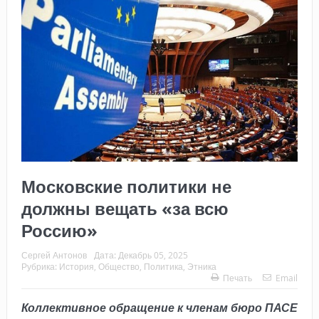
Московские политики не
должны вещать «за всю
Россию»
Сергей Антонов
Дата:
Декабрь 05, 2025
Рубрика:
История
,
Общество
,
Политика
,
Этника
Печать
Email
Коллективное обращение к членам бюро ПАСЕ