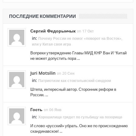
ПОСЛЕДНИЕ КОММЕНТАРИИ
Сергий Федорынчык
on 17 Окт
in:
Почему России не помог «поворот на Восток»,
или у Китая своя игра
Вопреки утверждению Главы МИД КНР Ван И "Китай
не может допустить пора ...
Juri Motsilin
on 20 Сен
in:
Патриотизм как стокгольмский синдром
Штепа, интересный автор. Сторонник реформ в
России. ...
Гость
on 06 Янв
in:
Хорошилище грядет по гульбищу на позорище
И слово «русский» убрать. Оно же по происхождению
скандинавское! ...