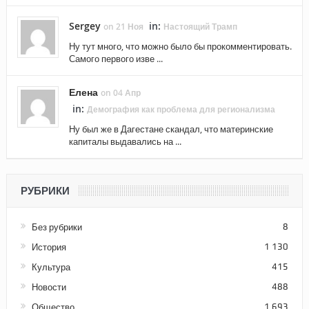
Sergey
in:
on 21 Ноя
Настоящий Трамп
Ну тут много, что можно было бы прокомментировать.
Самого первого изве ...
Елена
on 04 Апр
in:
Демография как проблема для регионализма
Ну был же в Дагестане скандал, что материнские
капиталы выдавались на ...
РУБРИКИ
Без рубрики
8
История
1 130
Культура
415
Новости
488
Общество
1 693