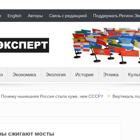
е
English
Авторы
Связь с редакцией
Поддержать Регион.Эк
о
Экономика
Экология
История
Этника
Куль
у нынешняя Россия стала хуже, чем СССР?
Вертикаль под давл
аны сжигают мосты