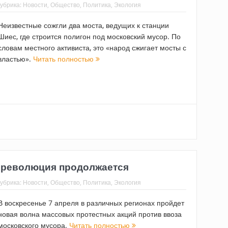
убрика:
Новости
,
Общество
,
Политика
,
Экология
Неизвестные сожгли два моста, ведущих к станции
Шиес, где строится полигон под московский мусор. По
словам местного активиста, это «народ сжигает мосты с
властью».
Читать полностью
 революция продолжается
убрика:
Новости
,
Общество
,
Политика
,
Экология
В воскресенье 7 апреля в различных регионах пройдет
новая волна массовых протестных акций против ввоза
московского мусора.
Читать полностью