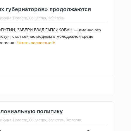
их губернаторов» продолжаются
убрика:
Новости
,
Общество
,
Политика
«ПУТИН, ЗАБЕРИ ВЗАД ГАПЛИКОВА!» — именно это
лозунг стал сейчас модным в молодежной среде
региона.
Читать полностью
колониальную политику
убрика:
Новости
,
Общество
,
Политика
,
Экология