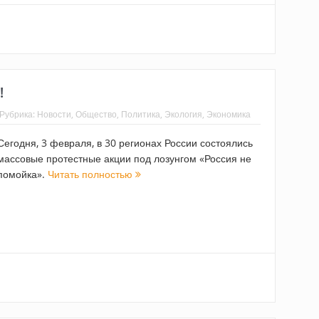
!
Рубрика:
Новости
,
Общество
,
Политика
,
Экология
,
Экономика
Сегодня, 3 февраля, в 30 регионах России состоялись
массовые протестные акции под лозунгом «Россия не
помойка».
Читать полностью