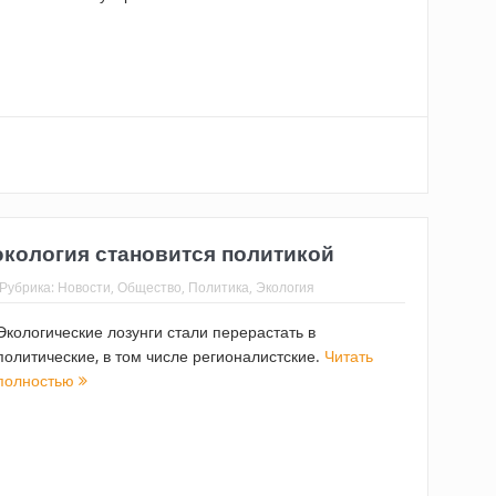
экология становится политикой
Рубрика:
Новости
,
Общество
,
Политика
,
Экология
Экологические лозунги стали перерастать в
политические, в том числе регионалистские.
Читать
полностью