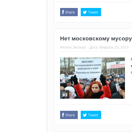
Share
Tweet
Нет московскому мусору
Регион.Эксперт
Дата:
Февраль 03, 2019
Share
Tweet