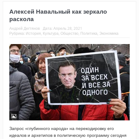
Алексей Навальный как зеркало
раскола
Андрей Дегтянов
Дата:
Апрель 28, 2021
Рубрика:
История
,
Культура
,
Общество
,
Политика
,
Экономика
Запрос «глубинного народа» на перекодировку его
идеалов и архетипов в политическую программу сегодня