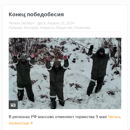
Конец победобесия
Регион.Эксперт
Дата:
Апрель 23, 2024
Рубрика:
История
,
Новости
,
Общество
,
Политика
В регионах РФ массово отменяют торжества 9 мая
Читать
полностью