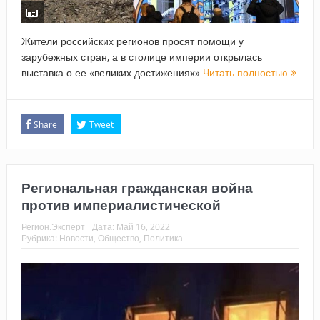
Жители российских регионов просят помощи у
зарубежных стран, а в столице империи открылась
выставка о ее «великих достижениях»
Читать полностью
Share
Tweet
Региональная гражданская война
против империалистической
Регион.Эксперт
Дата:
Май 16, 2022
Рубрика:
Новости
,
Общество
,
Политика