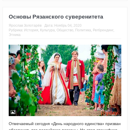
Основы Рязанского суверенитета
Ярослав Золотарёв
Дата:
Ноябрь 04, 2020
Рубрика:
История
,
Культура
,
Общество
,
Политика
,
Регбрендинг
,
Этника
Отмечаемый сегодня «День народного единства» призван
обезличить все российские регионы. Но своя специфика