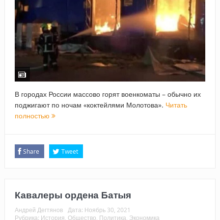
В городах России массово горят военкоматы – обычно их
поджигают по ночам «коктейлями Молотова».
Читать
полностью
Share
Tweet
Кавалеры ордена Батыя
Андрей Дегтянов
Дата:
Ноябрь 30, 2021
Рубрика:
История
,
Общество
,
Политика
,
Экономика