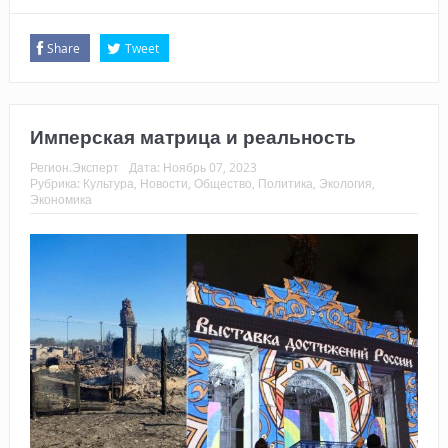
Share
Tweet
Имперская матрица и реальность
Регион.Эксперт
Дата:
Ноябрь 07, 2023
Рубрика:
Культура
,
Новости
,
Общество
,
Политика
,
Экология
,
Экономика