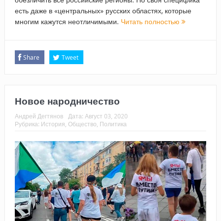
есть даже в «центральных» русских областях, которые
многим кажутся неотличимыми.
Читать полностью
Share
Tweet
Новое народничество
Андрей Дегтянов
Дата:
Август 03, 2020
Рубрика:
История
,
Общество
,
Политика