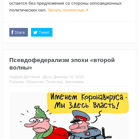
остается без предложения со стороны оппозиционных
политических сил.
Читать полностью
Share
Tweet
Псевдофедерализм эпохи «второй
волны»
Андрей Дегтянов
Дата:
Декабрь 16, 2020
Рубрика:
Общество
,
Политика
,
Экономика