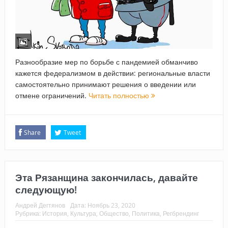
Разнообразие мер по борьбе с пандемией обманчиво
кажется федерализмом в действии: региональные власти
самостоятельно принимают решения о введении или
отмене ограничений.
Читать полностью
Share
Tweet
Эта Рязанщина закончилась, давайте
следующую!
Андрей Дегтянов
Дата:
Ноябрь 23, 2020
Рубрика:
История
,
Культура
,
Общество
,
Политика
,
Регбрендинг