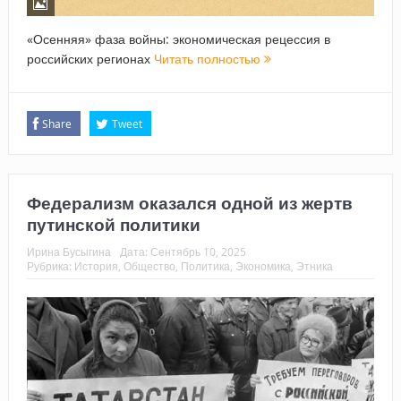
«Осенняя» фаза войны: экономическая рецессия в
российских регионах
Читать полностью
Share
Tweet
Федерализм оказался одной из жертв
путинской политики
Ирина Бусыгина
Дата:
Сентябрь 10, 2025
Рубрика:
История
,
Общество
,
Политика
,
Экономика
,
Этника