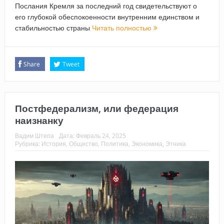
Послания Кремля за последний год свидетельствуют о
его глубокой обеспокоенности внутренним единством и
стабильностью страны
Читать полностью
Share
Tweet
Постфедерализм, или федерация
наизнанку
Вадим Штепа
Дата:
Февраль 24, 2025
Рубрика:
История
,
Общество
,
Политика
,
Экономика
,
Этника