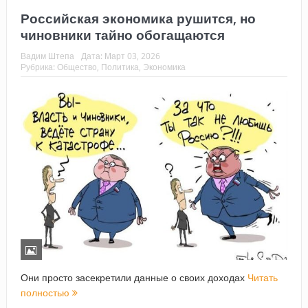
Российская экономика рушится, но
чиновники тайно обогащаются
Вадим Штепа
Дата:
Март 03, 2026
Рубрика:
Общество
,
Политика
,
Экономика
Они просто засекретили данные о своих доходах
Читать
полностью