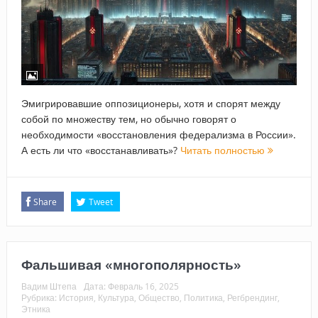
Эмигрировавшие оппозиционеры, хотя и спорят между
собой по множеству тем, но обычно говорят о
необходимости «восстановления федерализма в России».
А есть ли что «восстанавливать»?
Читать полностью
Share
Tweet
Фальшивая «многополярность»
Вадим Штепа
Дата:
Февраль 16, 2025
Рубрика:
История
,
Культура
,
Общество
,
Политика
,
Регбрендинг
,
Этника