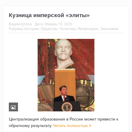
Кузница имперской «элиты»
Вадим Штепа
Дата:
Январь 10, 2025
Рубрика:
История
,
Общество
,
Политика
,
Регбрендинг
,
Экономика
Централизация образования в России может привести к
обратному результату
Читать полностью