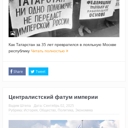
Как Татарстан за 35 лет превратился в лояльную Москве
республику
Читать полностью
Share
Tweet
Централистский фатум империи
Вадим Штепа
Дата:
Сентябрь 02, 2025
Рубрика:
История
,
Общество
,
Политика
,
Экономика