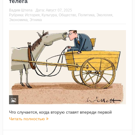
телега
Вадим Штепа
Дата:
Август 07, 2025
Рубрика:
История
,
Культура
,
Общество
,
Политика
,
Экология
,
Экономика
,
Этника
Что случается, когда вторую ставят впереди первой
Читать полностью