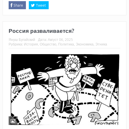
Share
Tweet
Россия разваливается?
Януш Бугайский
Дата:
Август 06, 2025
Рубрика:
История
,
Общество
,
Политика
,
Экономика
,
Этника