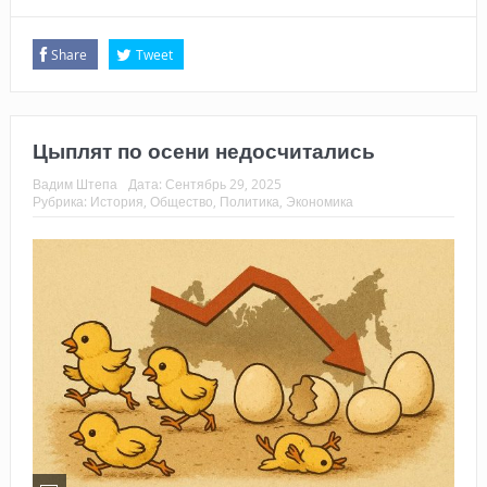
Share
Tweet
Цыплят по осени недосчитались
Вадим Штепа
Дата:
Сентябрь 29, 2025
Рубрика:
История
,
Общество
,
Политика
,
Экономика