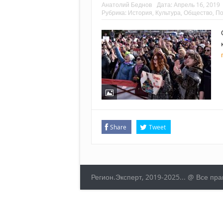
Анатолий Беднов
Дата:
Апрель 16, 2019
Рубрика:
История
,
Культура
,
Общество
,
По
Share
Tweet
Регион.Эксперт, 2019-2025... @ Все п