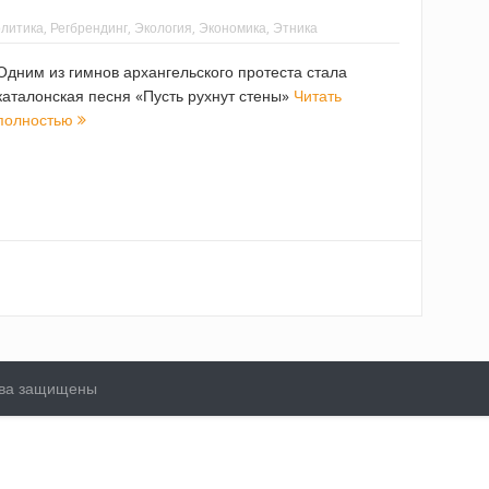
литика
,
Регбрендинг
,
Экология
,
Экономика
,
Этника
Одним из гимнов архангельского протеста стала
каталонская песня «Пусть рухнут стены»
Читать
полностью
рава защищены