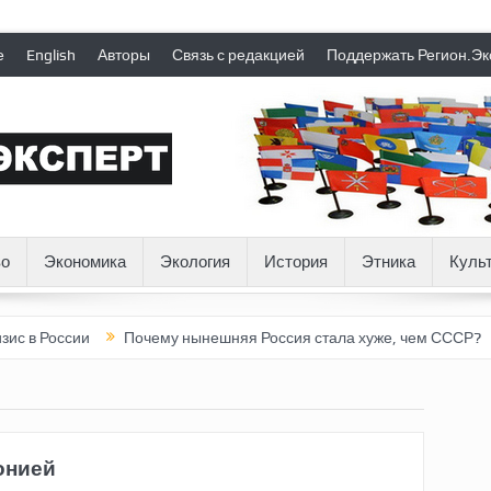
е
English
Авторы
Связь с редакцией
Поддержать Регион.Эк
о
Экономика
Экология
История
Этника
Куль
с в России
Почему нынешняя Россия стала хуже, чем СССР?
онией