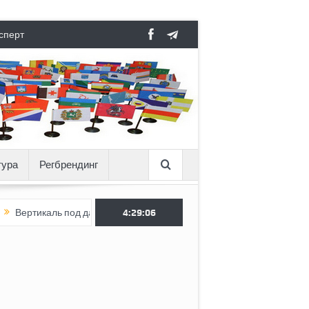
сперт
тура
Регбрендинг
Вертикаль под давлением
4:29:06
Тоннель в пустоте, как Ёжик в туман