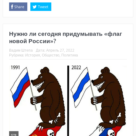
Share
Tweet
Нужно ли сегодня придумывать «флаг
новой России»?
Вадим Штепа
Дата:
Апрель 27, 2022
Рубрика:
История
,
Общество
,
Политика