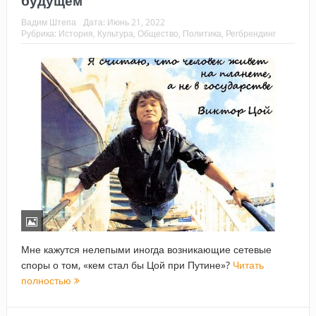
будущем
Вадим Штепа
Дата:
Июнь 21, 2022
Рубрика:
История
,
Культура
,
Общество
,
Политика
,
Регбрендинг
Мне кажутся нелепыми иногда возникающие сетевые
споры о том, «кем стал бы Цой при Путине»?
Читать
полностью