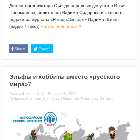
Диалог организатора Съезда народных депутатов Ильи
Пономарёва, политолога Вадима Сидорова и главного
редактора журнала «Регион.Эксперт» Вадима Штепы
(видео + текст)
Читать полностью
Share
Tweet
Эльфы и хоббиты вместо «русского
мира»?
Вадим Штепа
Дата:
Январь 26, 2023
Рубрика:
История
,
Культура
,
Общество
,
Политика
,
Этника