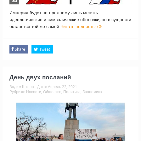
Империя будет по-прежнему лишь менять
идеологические и символические оболочки, но в сущности
останется той же самой
Читать полностью
Share
Tweet
День двух посланий
Вадим Штепа
Дата:
Апрель 22, 2021
Рубрика:
Новости
,
Общество
,
Политика
,
Экономика