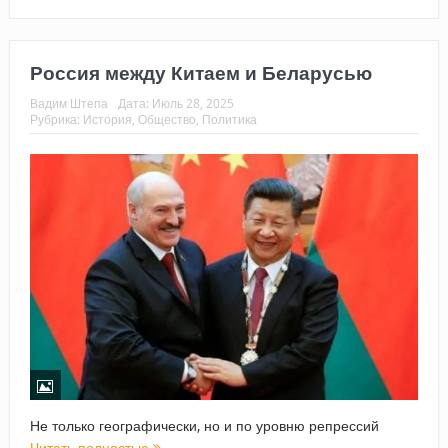
Россия между Китаем и Беларусью
Вадим Штепа
Дата:
Июль 28, 2025
Рубрика:
История
,
Общество
,
Политика
Не только географически, но и по уровню репрессий
Читать полностью