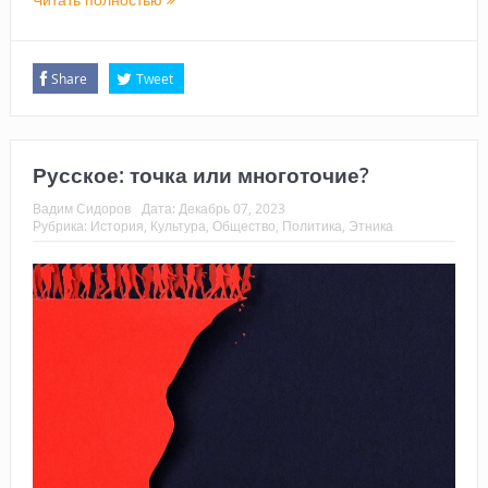
Share
Tweet
Русское: точка или многоточие?
Вадим Сидоров
Дата:
Декабрь 07, 2023
Рубрика:
История
,
Культура
,
Общество
,
Политика
,
Этника