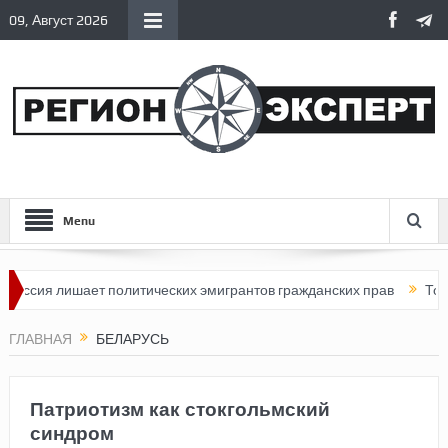
09, Август 2026
Menu
 лишает политических эмигрантов гражданских прав
Топливный к
ГЛАВНАЯ
БЕЛАРУСЬ
Патриотизм как стокгольмский
синдром