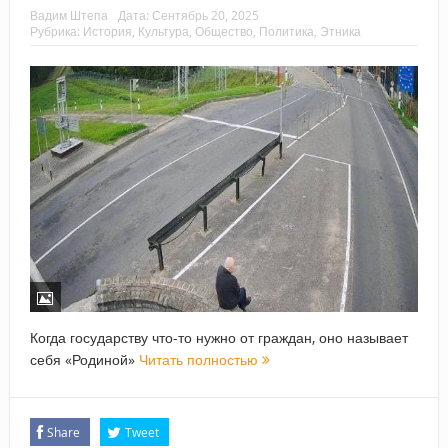
Вадим Штепа
Дата:
Сентябрь 20, 2025
Рубрика:
История
,
Культура
,
Общество
,
Политика
,
Этника
Когда государству что-то нужно от граждан, оно называет
себя «Родиной»
Читать полностью
Share
Tweet