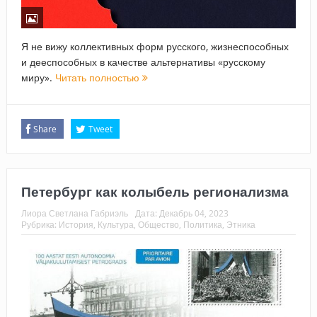
Я не вижу коллективных форм русского, жизнеспособных
и дееспособных в качестве альтернативы «русскому
миру».
Читать полностью
Share
Tweet
Петербург как колыбель регионализма
Лиора Светлана Габриэль
Дата:
Декабрь 04, 2023
Рубрика:
История
,
Культура
,
Общество
,
Политика
,
Этника