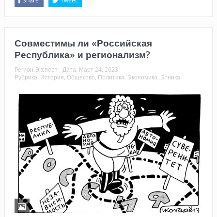
Share
Tweet
Совместимы ли «Российская
Республика» и регионализм?
Регион.Эксперт
Дата:
Март 24, 2023
Рубрика:
История
,
Общество
,
Политика
,
Экономика
,
Этника