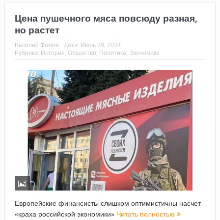
Цена пушечного мяса повсюду разная,
но растет
Василий Фомин
Дата:
Июль 29, 2024
Рубрика:
История
,
Общество
,
Политика
,
Экономика
Европейские финансисты слишком оптимистичны насчет
«краха российской экономики»
Читать полностью