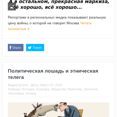
Репортажи в региональных медиа показывают реальную
цену войны, о которой не говорит Москва
Читать
полностью
Share
Tweet
Политическая лошадь и этническая
телега
Вадим Штепа
Дата:
Август 07, 2025
Рубрика:
История
,
Культура
,
Общество
,
Политика
,
Экология
,
Экономика
,
Этника