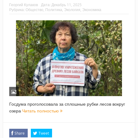
Георгий Кулаков
Дата:
Декабрь 11, 2025
Рубрика:
Общество
,
Политика
,
Экология
,
Экономика
Госдума проголосовала за сплошные рубки лесов вокруг
озера
Читать полностью
Share
Tweet