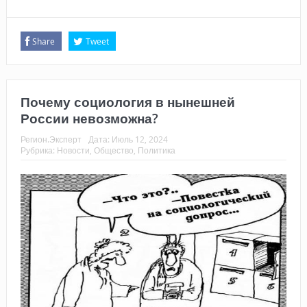
Share
Tweet
Почему социология в нынешней
России невозможна?
Регион.Эксперт
Дата:
Июль 12, 2024
Рубрика:
Новости
,
Общество
,
Политика