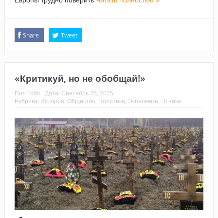
Share
Tweet
«Критикуй, но не обобщай!»
Пол Гобл
Дата:
Сентябрь 26, 2025
Рубрика:
История
,
Общество
,
Политика
,
Экономика
,
Этника