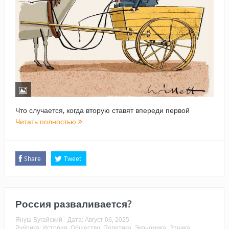
Что случается, когда вторую ставят впереди первой
Читать полностью
Share
Tweet
Россия разваливается?
Януш Бугайский
Дата:
Август 06, 2025
Рубрика:
История
,
Общество
,
Политика
,
Экономика
,
Этника