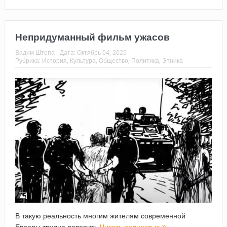
Непридуманный фильм ужасов
Вадим Штепа
Дата:
Октябрь 04, 2025
Рубрика:
История
,
Культура
,
Общество
,
Политика
,
Этника
В такую реальность многим жителям современной
Европы трудно поверить
Читать полностью