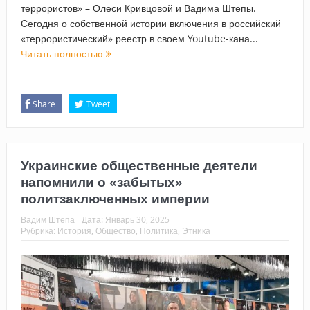
террористов» – Олеси Кривцовой и Вадима Штепы.
Сегодня о собственной истории включения в российский
«террористический» реестр в своем Youtube-кана...
Читать полностью
Share
Tweet
Украинские общественные деятели
напомнили о «забытых»
политзаключенных империи
Вадим Штепа
Дата:
Январь 30, 2025
Рубрика:
История
,
Общество
,
Политика
,
Этника