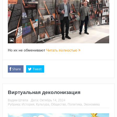
Но их не обменивают
Читать полностью
Share
Tweet
Виртуальная деколонизация
Вадим Штепа
Дата:
Октябрь 14, 2024
Рубрика:
История
,
Культура
,
Общество
,
Политика
,
Экономика