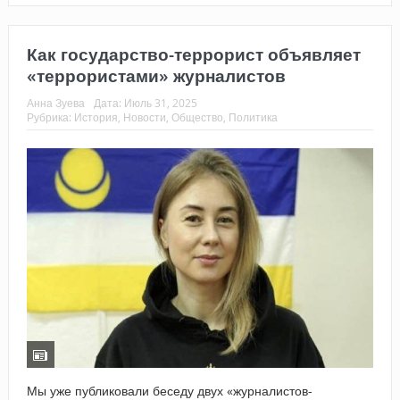
Как государство-террорист объявляет
«террористами» журналистов
Анна Зуева
Дата:
Июль 31, 2025
Рубрика:
История
,
Новости
,
Общество
,
Политика
Мы уже публиковали беседу двух «журналистов-