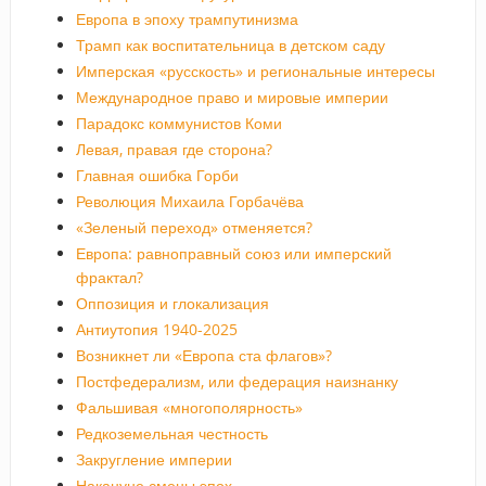
Европа в эпоху трампутинизма
Трамп как воспитательница в детском саду
Имперская «русскость» и региональные интересы
Международное право и мировые империи
Парадокс коммунистов Коми
Левая, правая где сторона?
Главная ошибка Горби
Революция Михаила Горбачёва
«Зеленый переход» отменяется?
Европа: равноправный союз или имперский
фрактал?
Оппозиция и глокализация
Антиутопия 1940-2025
Возникнет ли «Европа ста флагов»?
Постфедерализм, или федерация наизнанку
Фальшивая «многополярность»
Редкоземельная честность
Закругление империи
Накануне смены эпох