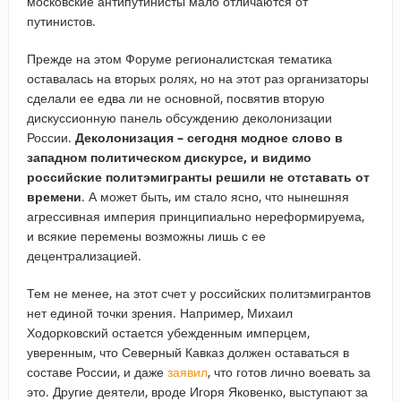
московские антипутинисты мало отличаются от
путинистов.
Прежде на этом Форуме регионалистская тематика
оставалась на вторых ролях, но на этот раз организаторы
сделали ее едва ли не основной, посвятив вторую
дискуссионную панель обсуждению деколонизации
России.
Деколонизация – сегодня модное слово в
западном политическом дискурсе, и видимо
российские политэмигранты решили не отставать от
времени
. А может быть, им стало ясно, что нынешняя
агрессивная империя принципиально нереформируема,
и всякие перемены возможны лишь с ее
децентрализацией.
Тем не менее, на этот счет у российских политэмигрантов
нет единой точки зрения. Например, Михаил
Ходорковский остается убежденным имперцем,
уверенным, что Северный Кавказ должен оставаться в
составе России, и даже
заявил
, что готов лично воевать за
это. Другие деятели, вроде Игоря Яковенко, выступают за