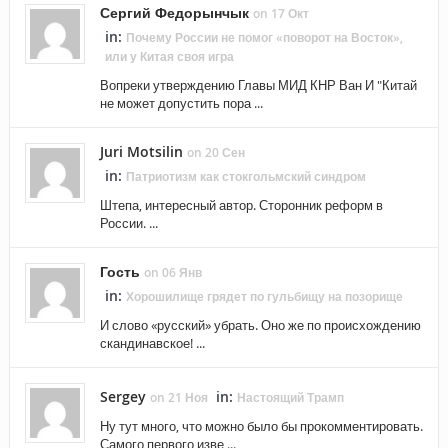
Сергий Федорынчык
on 17 Окт
in:
Почему России не помог «поворот на Восток»,
или у Китая своя игра
Вопреки утверждению Главы МИД КНР Ван И "Китай
не может допустить пора ...
Juri Motsilin
on 20 Сен
in:
Патриотизм как стокгольмский синдром
Штепа, интересный автор. Сторонник реформ в
России. ...
Гость
on 06 Янв
in:
Хорошилище грядет по гульбищу на позорище
И слово «русский» убрать. Оно же по происхождению
скандинавское! ...
Sergey
in:
on 21 Ноя
Настоящий Трамп
Ну тут много, что можно было бы прокомментировать.
Самого первого изве ...