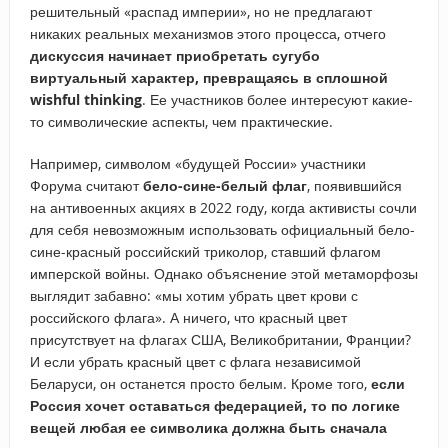
решительный «распад империи», но не предлагают
никаких реальных механизмов этого процесса, отчего
дискуссия начинает приобретать сугубо
виртуальный характер, превращаясь в сплошной
wishful thinking
. Ее участников более интересуют какие-
то символические аспекты, чем практические.
Например, символом «будущей России» участники
Форума считают
бело-сине-белый флаг
, появившийся
на антивоенных акциях в 2022 году, когда активисты сочли
для себя невозможным использовать официальный бело-
сине-красный российский триколор, ставший флагом
имперской войны. Однако объяснение этой метаморфозы
выглядит забавно: «мы хотим убрать цвет крови с
российского флага». А ничего, что красный цвет
присутствует на флагах США, Великобритании, Франции?
И если убрать красный цвет с флага независимой
Беларуси, он останется просто белым. Кроме того,
если
Россия хочет оставаться федерацией, то по логике
вещей любая ее символика должна быть сначала