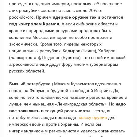
приведет к падению империи, поскольку всё население
этих республик составляет лишь около 20% от
российского. Причем
ядерное оружие так и останется
под контролем Кремля
. А если сибирские области и
края с их природными ресурсами продолжат быть
колониями Москвы, империя не особо проиграет и
экономически. Кроме того, лидеры некоторых
национальных республик: Кадыров (Чечня), Хабиров
(Башкортостан), Цыденов (Бурятия) – по своей имперской
агрессивности еще дадут фору многим губернаторам
русских областей.
Бывший петербуржец Максим Кузахметов вдохновенно
вещал на Форуме о будущей «свободной Ингрии». Да,
конечно, это топонимическое название региона древнее и
лучше, чем нынешняя «Ленинградская область». Но
надо
все-таки жить в текущей реальности
– сегодня
петербургские заводы производят
массу оружия
для
имперской войны против Украины. И если бы
ингерманландским регионалистам удалось организовать