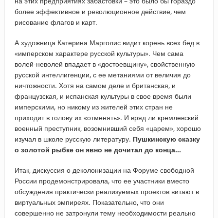
на этих предприятиях забастовки – это было бы гораздо
более эффективное и революционное действие, чем
рисование флагов и карт.
А художница Катерина Марголис видит корень всех бед в
«имперском характере русской культуры». Чем сама
волей-неволей впадает в «достоевщину», свойственную
русской интеллигенции, с ее метаниями от величия до
ничтожности. Хотя на самом деле и британская, и
французская, и испанская культуры в свое время были
имперскими, но никому из жителей этих стран не
приходит в голову их «отменять». И вряд ли кремлевский
военный преступник, возомнивший себя «царем», хорошо
изучал в школе русскую литературу.
Пушкинскую сказку
о золотой рыбке он явно не дочитал до конца…
Итак, дискуссия о деколонизации на Форуме свободной
России продемонстрировала, что ее участники вместо
обсуждения практически реализуемых проектов витают в
виртуальных эмпиреях. Показательно, что они
совершенно не затронули тему необходимости реально