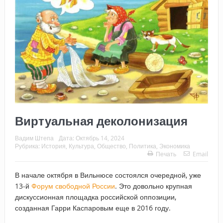
Виртуальная деколонизация
Вадим Штепа
Дата:
Октябрь 14, 2024
Рубрика:
История
,
Культура
,
Общество
,
Политика
,
Экономика
Печать
Email
В начале октября в Вильнюсе состоялся очередной, уже
13-й
Форум свободной России
. Это довольно крупная
дискуссионная площадка российской оппозиции,
созданная Гарри Каспаровым еще в 2016 году.