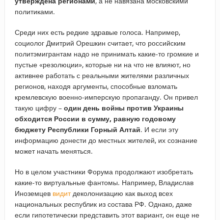
утверждена регионами
, а не навязана московскими
политиками.
Среди них есть редкие здравые голоса. Например,
социолог Дмитрий Орешкин считает, что российским
политэмигрантам надо не принимать какие-то громкие и
пустые «резолюции», которые ни на что не влияют, но
активнее работать с реальными жителями различных
регионов, находя аргументы, способные взломать
кремлевскую военно-имперскую пропаганду. Он привел
такую цифру –
один день войны против Украины
обходится России в сумму, равную годовому
бюджету Республики Горный Алтай
. И если эту
информацию донести до местных жителей, их сознание
может начать меняться.
Но в целом участники Форума продолжают изобретать
какие-то виртуальные фантомы. Например, Владислав
Иноземцев
видит
деколонизацию как выход всех
национальных республик из состава РФ. Однако, даже
если гипотетически представить этот вариант, он еще не