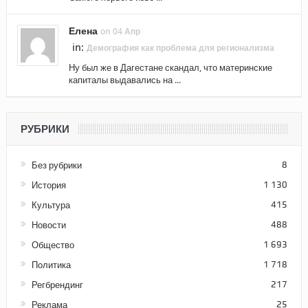
Елена
on 04 Апр
in:
Демография как проблема для регионализма
Ну был же в Дагестане скандал, что материнские
капиталы выдавались на ...
РУБРИКИ
Без рубрики
8
История
1 130
Культура
415
Новости
488
Общество
1 693
Политика
1 718
Регбрендинг
217
Реклама
25