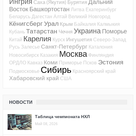
Ингрия
Дальний
Саха (Якутия)
Бурятия
Восток
Башкортостан
Литва
Екатеринбург
Беларусь
Дагестан
Алтай
Великий Новгород
Кёнигсберг
Урал
Крым
Байкалия
Калмыкия
Украина
Татарстан
Поморье
Чечня
Кубань
Карелия
Ингушетия
Китай
Курск
Северо-Запад
Санкт-Петербург
Русь
Залесье
Каталония
Москва
Новосибирск
Казакия
Финляндия
Эстония
Коми
ОРДЛО
Кавказ
Приморье
Псков
Сибирь
Подмосковье
Красноярский край
Хабаровский край
США
НОВОСТИ
Таблица чемпионата НХЛ
Май 08, 2026