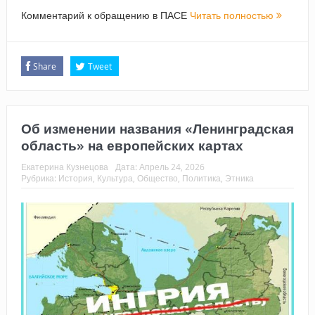
Комментарий к обращению в ПАСЕ
Читать полностью
Share
Tweet
Об изменении названия «Ленинградская
область» на европейских картах
Екатерина Кузнецова
Дата:
Апрель 24, 2026
Рубрика:
История
,
Культура
,
Общество
,
Политика
,
Этника