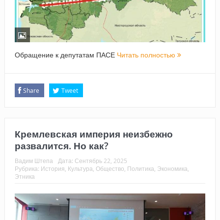
Обращение к депутатам ПАСЕ
Читать полностью
Share
Tweet
Кремлевская империя неизбежно
развалится. Но как?
Вадим Штепа
Дата:
Сентябрь 22, 2025
Рубрика:
История
,
Культура
,
Общество
,
Политика
,
Экономика
,
Этника