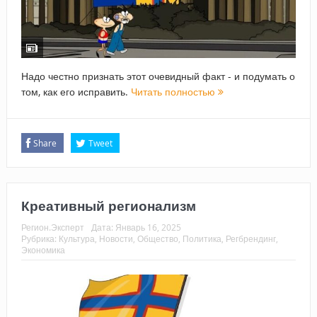
Надо честно признать этот очевидный факт - и подумать о
том, как его исправить.
Читать полностью
Share
Tweet
Креативный регионализм
Регион.Эксперт
Дата:
Январь 16, 2025
Рубрика:
Культура
,
Новости
,
Общество
,
Политика
,
Регбрендинг
,
Экономика