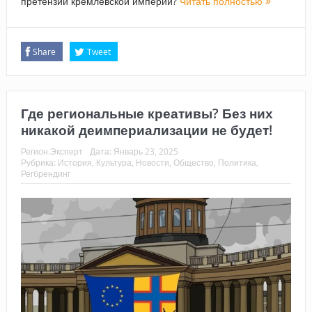
претензии кремлевской империи?
Читать полностью
Share
Tweet
Где региональные креативы? Без них
никакой деимпериализации не будет!
Регион.Эксперт
Дата:
Январь 23, 2025
Рубрика:
История
,
Культура
,
Новости
,
Общество
,
Политика
,
Регбрендинг