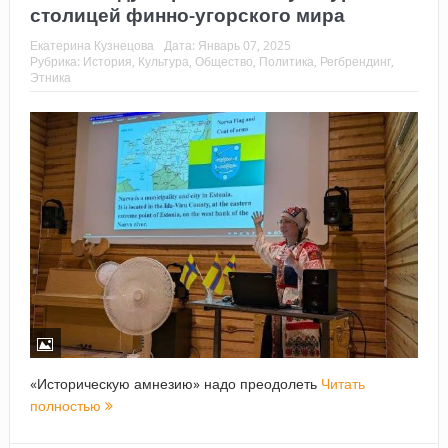
столицей финно-угорского мира
Екатерина Кузнецова
Дата:
Январь 07, 2025
Рубрика:
История
,
Культура
,
Общество
,
Политика
,
Регбрендинг
,
Этника
«Историческую амнезию» надо преодолеть
Читать
полностью