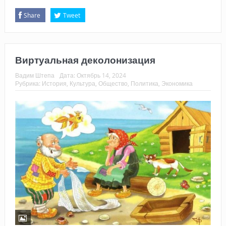
Share
Tweet
Виртуальная деколонизация
Вадим Штепа
Дата:
Октябрь 14, 2024
Рубрика:
История
,
Культура
,
Общество
,
Политика
,
Экономика