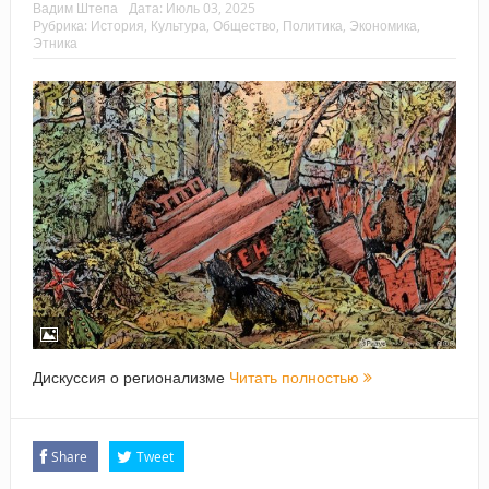
Вадим Штепа
Дата:
Июль 03, 2025
Рубрика:
История
,
Культура
,
Общество
,
Политика
,
Экономика
,
Этника
Дискуссия о регионализме
Читать полностью
Share
Tweet