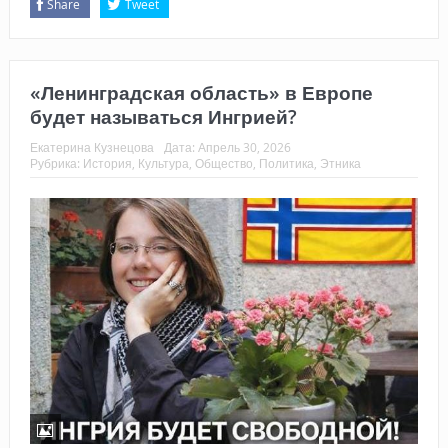
Share
Tweet
«Ленинградская область» в Европе
будет называться Ингрией?
Екатерина Кузнецова
Дата:
Апрель 30, 2026
Рубрика:
История
,
Культура
,
Общество
,
Политика
,
Этника