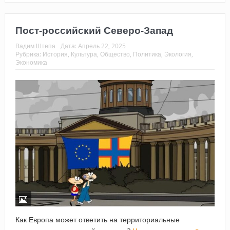
Пост-российский Северо-Запад
Вадим Штепа
Дата:
Апрель 22, 2025
Рубрика:
История
,
Культура
,
Общество
,
Политика
,
Экология
,
Экономика
Как Европа может ответить на территориальные