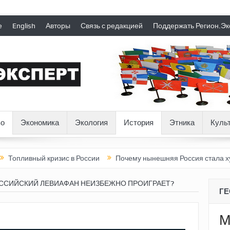
е
English
Авторы
Связь с редакцией
Поддержать Регион.Эк
о
Экономика
Экология
История
Этника
Куль
ый кризис в России
Почему нынешняя Россия стала хуже, чем 
ССИЙСКИЙ ЛЕВИАФАН НЕИЗБЕЖНО ПРОИГРАЕТ?
Г
М