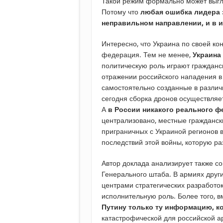
Такой режим формально может выгля
Потому что
любая ошибка лидера 
неправильном направлении, и в 
Интересно, что Украина по своей кон
федерация. Тем не менее,
Украина
политическую роль играют гражданс
отражении российского нападения в
самостоятельно созданные в различ
сегодня сборка дронов осуществля
А
в России никакого реального ф
централизовано, местные гражданс
приграничных с Украиной регионов в
последствий этой войны, которую ра
Автор доклада анализирует также с
Генерального штаба. В армиях друг
центрами стратегических разработок,
исполнительную роль. Более того, 
Путину только ту информацию, к
катастрофической для российской 