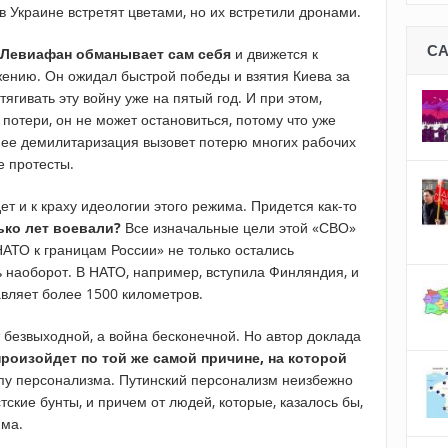
в Украине встретят цветами, но их встретили дронами.
С
 Левиафан обманывает сам себя
и движется к
ению. Он ожидал быстрой победы и взятия Киева за
ягивать эту войну уже на пятый год. И при этом,
отери, он не может остановиться, потому что уже
 ее демилитаризация вызовет потерю многих рабочих
е протесты.
ет и к краху идеологии этого режима. Придется как-то
ько лет воевали?
Все изначальные цели этой «СВО»
ТО к границам России» не только остались
 наоборот. В НАТО, например, вступила Финляндия, и
авляет более 1500 километров.
 безвыходной, а война бесконечной. Но автор доклада
роизойдет по той же самой причине, на которой
ипу персонализма. Путинский персонализм неизбежно
тские бунты, и причем от людей, которые, казалось бы,
има.