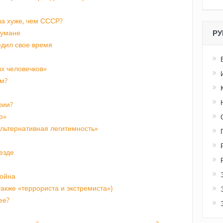
а хуже, чем СССР?
 тумане
РУ
едил свое время
х человечков»
м?
рии?
о»
альтернативная легитимность»
езде
война
акже «террориста и экстремиста»)
ее?