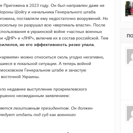
ия Пригожина в 2023 году. Он был направлен даже не
обороны Шойгу и начальника Генерального штаба
гожина, поставляли ему недостаточно вооружений. Но
поскольку он разрушал всю «вертикаль власти». После
спользования в украинской войне «частных военных
ПО
ии «ДНР» и «ЛНР», включив их в состав российской. Тем
силился, но его эффективность резко упала
.
«армиям» можно относиться сколь угодно негативно,
вшиеся в локальной ситуации. А теперь войной
 московском Генеральном штабе и зачастую
восточной Украины.
ело недавнее выступление прокремлевского
вершенно неожиданным заявлением:
ляется легитимным президентом. Он должен
следует отдать под суд как военного