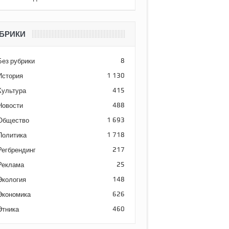
БРИКИ
Без рубрики
8
История
1 130
Культура
415
Новости
488
Общество
1 693
Политика
1 718
Регбрендинг
217
Реклама
25
Экология
148
Экономика
626
Этника
460