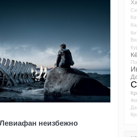
Ха
Се
Ка
Ка
Ки
Ве
Ку
К
По
И
Д
С
К
Фи
Да
Кр
 Левиафан неизбежно