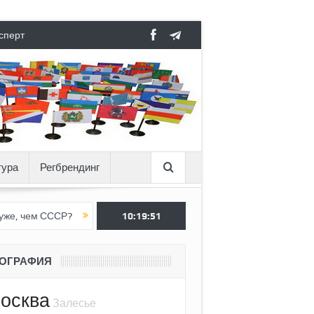
сперт
тура
Регбрендинг
СССР?
Вертикаль под давлением
10:19:52
Тоннель в пустоте, как Ёжик
ЕОГРАФИЯ
осква
Залесье