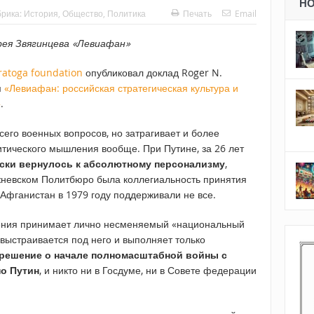
Н
брика:
История
,
Общество
,
Политика
Печать
Email
рея Звягинцева «Левиафан»
ratoga foundation
опубликовал доклад Roger N.
м
«Левиафан: российская стратегическая культура и
»
.
сего военных вопросов, но затрагивает и более
тического мышления вообще. При Путине, за 26 лет
ски вернулось к абсолютному персонализму
,
жневском Политбюро была коллегиальность принятия
Афганистан в 1979 году поддерживали не все.
шения принимает лично несменяемый «национальный
 выстраивается под него и выполняет только
решение о начале полномасштабной войны с
но Путин
, и никто ни в Госдуме, ни в Совете федерации