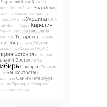
баровский край
Алтай
Урал
Коми
веро-Запад
Псков
талония
Кавказ
Екатеринбург
Украина
Чечня
лмыкия
США
Карелия
тай
Новосибирск
Ингушетия
ликий Новгород
Татарстан
рск
Русь
Кубань
ёнигсберг
Саха (Якутия)
дмосковье
Казакия
ОРДЛО
нгрия
Эстония
Байкалия
альний Восток
Литва
ибирь
Поморье
Бурятия
Башкортостан
рым
Санкт-Петербург
нляндия
гестан
Приморье
Беларусь
асноярский край