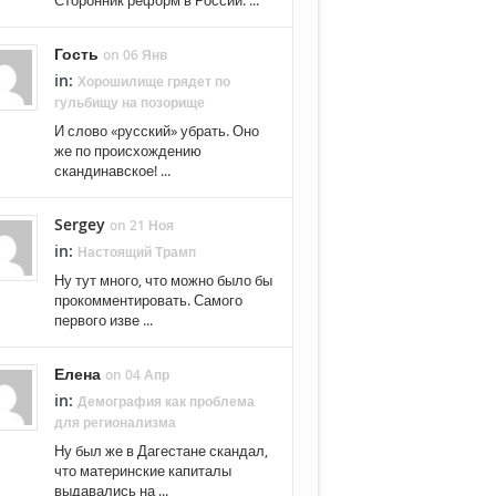
Гость
on 06 Янв
in:
Хорошилище грядет по
гульбищу на позорище
И слово «русский» убрать. Оно
же по происхождению
скандинавское! ...
Sergey
on 21 Ноя
in:
Настоящий Трамп
Ну тут много, что можно было бы
прокомментировать. Самого
первого изве ...
Елена
on 04 Апр
in:
Демография как проблема
для регионализма
Ну был же в Дагестане скандал,
что материнские капиталы
выдавались на ...