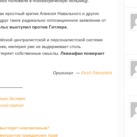
нно положили в психиатрическую больницу.
ак яростный критик Алексея Навального и других
вдруг такое радикально оппозиционное заявление от
ельс выступил против Гитлера
.
сийской централистской и персоналистской системе
же, империя уже не выдерживает столь
 теряет собственные смыслы.
Левиафан пожирает
Оригинал —
Eesti Päevaleht
_____________
гион.Эксперт
ский портал
 выглядит невозможным?
мигрантов гражданских прав