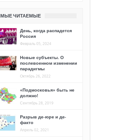
АМЫЕ ЧИТАЕМЫЕ
День, когда распадется
Россия
Февраль 05, 2024
Новые субъекты. О
послевоенном изменении
парадигмы
Октябрь 26, 2022
«Подмосковья» быть не
должно!
Сентябрь 28, 2019
Разрыв де-юре и де-
факто
Апрель 02, 2021