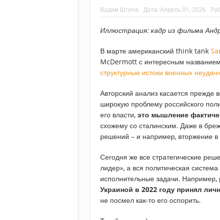
Вадим Штепа
Дата:
Апрель 01, 2026
Ру
Иллюстрация: кадр из фильма Анд
В марте американский think tank
Sa
McDermott с интересным название
структурные истоки военных неудач
Авторский анализ касается прежде в
широкую проблему российского поли
его власти,
это мышление фактиче
схожему со сталинским. Даже в бре
решений – и например, вторжение в 
Сегодня же все стратегические ре
лидер», а вся политическая система
исполнительные задачи. Например,
Украиной в 2022 году принял лич
не посмел как-то его оспорить.