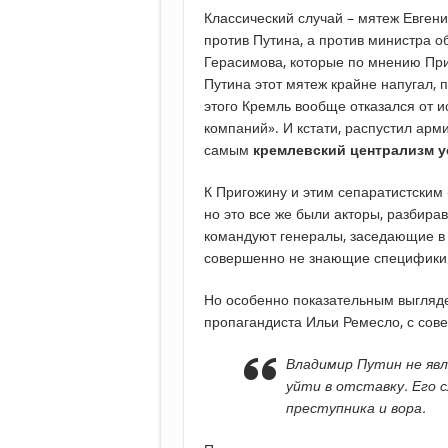
Классический случай – мятеж Евген
против Путина, а против министра 
Герасимова, которые по мнению При
Путина этот мятеж крайне напугал, 
этого Кремль вообще отказался от и
компаний». И кстати, распустил арм
самым
кремлевский централизм у
К Пригожину и этим сепаратистским 
но это все же были акторы, разбира
командуют генералы, заседающие в
совершенно не знающие специфики 
Но особенно показательным выгляд
пропагандиста Ильи Ремесло, с со
Владимир Путин не яв
уйти в отставку. Его 
преступника и вора.