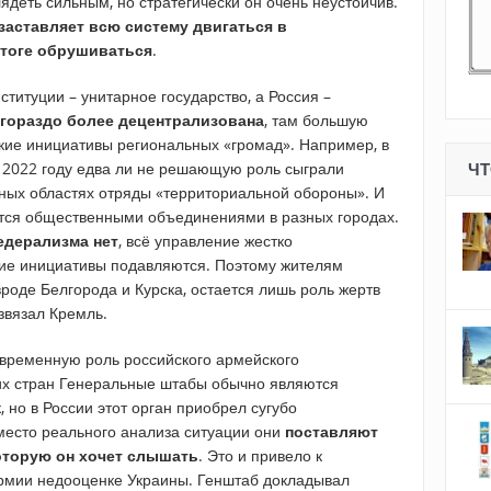
деть сильным, но стратегически он очень неустойчив.
заставляет всю систему двигаться в
итоге обрушиваться
.
ституции – унитарное государство, а Россия –
 гораздо более децентрализована
, там большую
кие инициативы региональных «громад». Например, в
 2022 году едва ли не решающую роль сыграли
ЧТ
ных областях отряды «территориальной обороны». И
ется общественными объединениями в разных городах.
едерализма нет
, всё управление жестко
кие инициативы подавляются. Поэтому жителям
роде Белгорода и Курска, остается лишь роль жертв
звязал Кремль.
овременную роль российского армейского
их стран Генеральные штабы обычно являются
 но в России этот орган приобрел сугубо
вместо реального анализа ситуации они
поставляют
оторую он хочет слышать
. Это и привело к
армии недооценке Украины. Генштаб докладывал