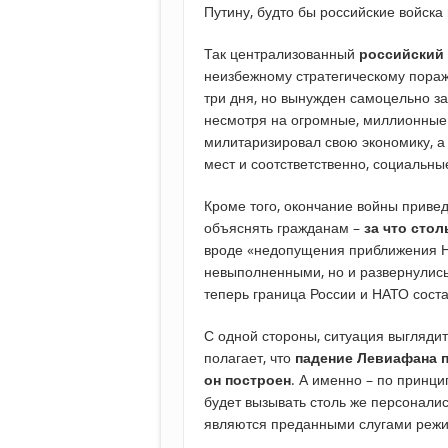
Путину, будто бы российские войска 
Так централизованный
российский
неизбежному стратегическому пораж
три дня, но вынужден самоцельно зат
несмотря на огромные, миллионные п
милитаризировал свою экономику, а
мест и соотстветственно, социальны
Кроме того, окончание войны привед
объяснять гражданам –
за что стол
вроде «недопущения приближения НА
невыполненными, но и развернулись
теперь граница России и НАТО сост
С одной стороны, ситуация выглядит
полагает, что
падение Левиафана п
он построен
. А именно – по принц
будет вызывать столь же персоналис
являются преданными слугами реж