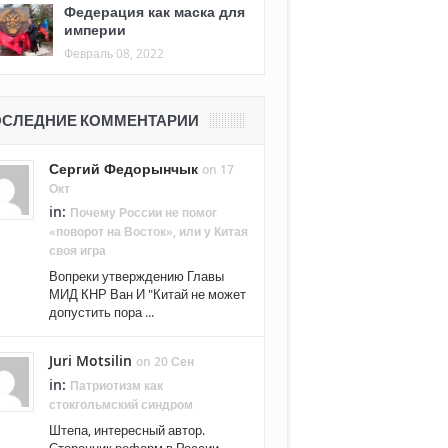
Федерация как маска для
империи
Февраль 08, 2022
СЛЕДНИЕ КОММЕНТАРИИ
Сергий Федорынчык
on 17
Окт
in:
Почему России не помог
«поворот на Восток», или у Китая
своя игра
Вопреки утверждению Главы
МИД КНР Ван И "Китай не может
допустить пора ...
Juri Motsilin
on 20 Сен
in:
Патриотизм как
стокгольмский синдром
Штепа, интересный автор.
Сторонник реформ в России. ...