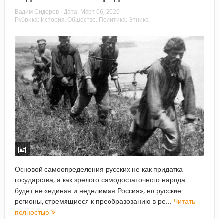
Вадим Сидоров
Дата:
Март 06, 2020
Рубрика:
История
,
Общество
,
Политика
,
Этника
Основой самоопределения русских не как придатка
государства, а как зрелого самодостаточного народа
будет не «единая и неделимая Россия», но русские
регионы, стремящиеся к преобразованию в ре...
Читать
полностью