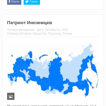
Share
Tweet
Патриот Иноземцев
Татьяна Винцевская
Дата:
Октябрь 02, 2024
Рубрика:
История
,
Общество
,
Политика
,
Этника
Он хочет лишь уменьшить империю, но не отменить ее в