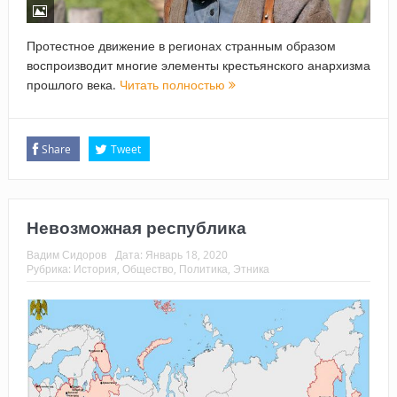
Протестное движение в регионах странным образом
воспроизводит многие элементы крестьянского анархизма
прошлого века.
Читать полностью
Share
Tweet
Невозможная республика
Вадим Сидоров
Дата:
Январь 18, 2020
Рубрика:
История
,
Общество
,
Политика
,
Этника