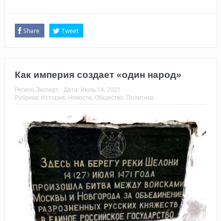
Share
Tweet
Как империя создает «один народ»
Регион.Эксперт
Дата:
Июль 14, 2021
Рубрика:
История
,
Новости
,
Общество
,
Политика