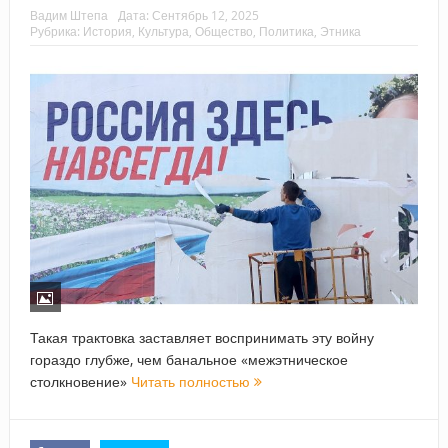
Вадим Штепа
Дата:
Сентябрь 12, 2025
Рубрика:
История
,
Культура
,
Общество
,
Политика
,
Этника
Такая трактовка заставляет воспринимать эту войну
гораздо глубже, чем банальное «межэтническое
столкновение»
Читать полностью