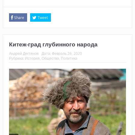
Share
Tweet
Китеж-град глубинного народа
Андрей Дегтянов
Дата:
Февраль 26, 2020
Рубрика:
История
,
Общество
,
Политика