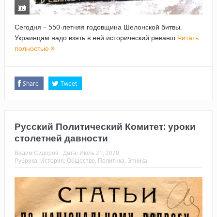
Сегодня – 550-летняя годовщина Шелонской битвы.
Украинцам надо взять в ней исторический реванш
Читать
полностью
Share
Tweet
Русский Политический Комитет: уроки
столетней давности
Вадим Сидоров
Дата:
Июль 21, 2020
Рубрика:
История
,
Общество
,
Политика
,
Этника