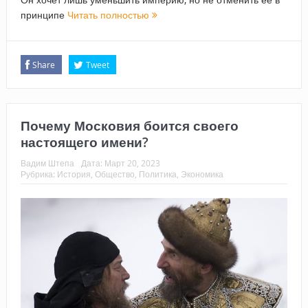
принципе
Читать полностью
Share
Tweet
Почему Московия боится своего
настоящего имени?
Вадим Штепа
Дата:
Март 20, 2023
Рубрика:
История
,
Общество
,
Политика
,
Экономика