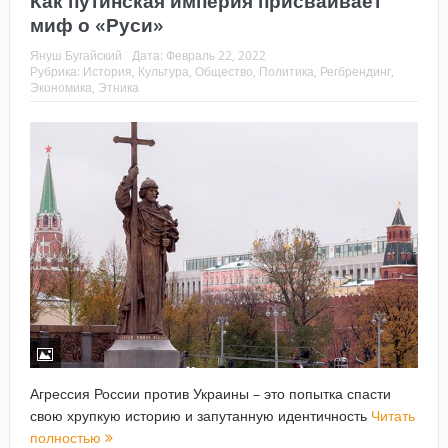
Как путинская империя присваивает
миф о «Руси»
Януш Бугайский
Дата:
Февраль 22, 2022
Рубрика:
История
,
Культура
,
Общество
,
Политика
,
Регбрендинг
,
Экономика
,
Этника
Агрессия России против Украины – это попытка спасти
свою хрупкую историю и запутанную идентичность
Читать
полностью