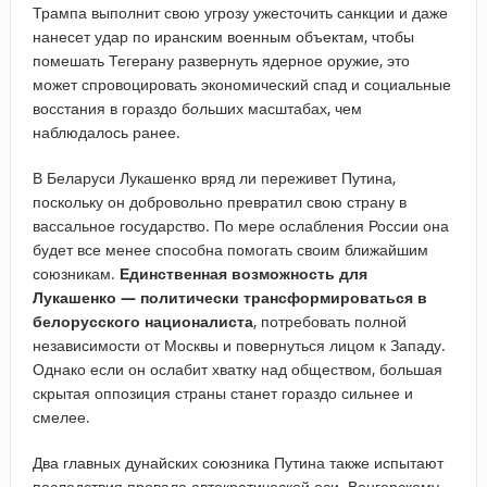
Трампа выполнит свою угрозу ужесточить санкции и даже
нанесет удар по иранским военным объектам, чтобы
помешать Тегерану развернуть ядерное оружие, это
может спровоцировать экономический спад и социальные
восстания в гораздо б
о
льших масштабах, чем
наблюдалось ранее.
В Беларуси Лукашенко вряд ли переживет Путина,
поскольку он добровольно превратил свою страну в
вассальное государство. По мере ослабления России она
будет все менее способна помогать своим ближайшим
союзникам.
Единственная возможность для
Лукашенко — политически трансформироваться в
белорусского националиста
, потребовать полной
независимости от Москвы и повернуться лицом к Западу.
Однако если он ослабит хватку над обществом, большая
скрытая оппозиция страны станет гораздо сильнее и
смелее.
Два главных дунайских союзника Путина также испытают
последствия провала автократической оси. Венгерскому