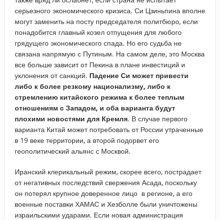
серьезного экономического кризиса. Си Цзиньпина вполне
могут заменить на посту председателя политбюро, если
понадобится главный козел отпущения для любого
грядущего экономического спада. Но его судьба не
связана напрямую с Путиным. На самом деле, это Москва
все больше зависит от Пекина в плане инвестиций и
уклонения от санкций.
Падение Си может привести
либо к более резкому национализму, либо к
стремлению китайского режима к более теплым
отношениям с Западом, и оба варианта будут
плохими новостями для Кремля
. В случае первого
варианта Китай может потребовать от России утраченные
в 19 веке территории, а второй подорвет его
геополитический альянс с Москвой.
Иранский клерикальный режим, скорее всего, пострадает
от негативных последствий свержения Асада, поскольку
он потерял крупное доверенное лицо в регионе, а его
военные поставки ХАМАС и Хезболле были уничтожены
израильскими ударами. Если новая администрация