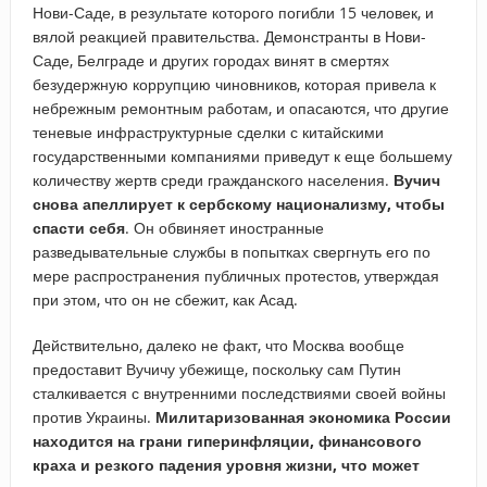
Нови-Саде, в результате которого погибли 15 человек, и
вялой реакцией правительства. Демонстранты в Нови-
Саде, Белграде и других городах винят в смертях
безудержную коррупцию чиновников, которая привела к
небрежным ремонтным работам, и опасаются, что другие
теневые инфраструктурные сделки с китайскими
государственными компаниями приведут к еще большему
количеству жертв среди гражданского населения.
Вучич
снова апеллирует к сербскому национализму, чтобы
спасти себя
. Он обвиняет иностранные
разведывательные службы в попытках свергнуть его по
мере распространения публичных протестов, утверждая
при этом, что он не сбежит, как Асад.
Действительно, далеко не факт, что Москва вообще
предоставит Вучичу убежище, поскольку сам Путин
сталкивается с внутренними последствиями своей войны
против Украины.
Милитаризованная экономика России
находится на грани гиперинфляции, финансового
краха и резкого падения уровня жизни, что может