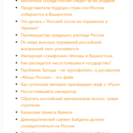
Восточные соседи России следят за ее упадком
Представители будущих стран постРоссии
собираются в Вашингтоне
Что делать с Россией после ее поражения в
Украине?
Преимущества грядущего распада России
По мере военных поражений российский
внутренний хаос усиливается
Имперская «симфония» Москвы и Вашингтона
Как распадется несостоявшееся государство?
Проблема Запада – не «русофобия», а русофилия
«Мощь России» – это фейк
Как путинская империя присваивает миф о «Руси»
Несостоявшийся император
Обратить российский империализм вспять: новая
стратегия
Казахская тревога Кремля
Демократический саммит Байдена должен
сосредоточиться на России
Российское государство основано на обмане