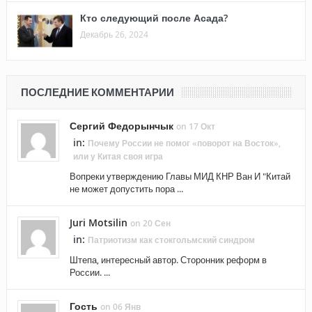
Кто следующий после Асада?
Декабрь 26, 2024
ПОСЛЕДНИЕ КОММЕНТАРИИ
Сергий Федорынчык
on 17 Окт
in:
Почему России не помог «поворот на Восток»,
или у Китая своя игра
Вопреки утверждению Главы МИД КНР Ван И "Китай
не может допустить пора ...
Juri Motsilin
on 20 Сен
in:
Патриотизм как стокгольмский синдром
Штепа, интересный автор. Сторонник реформ в
России. ...
Гость
on 06 Янв