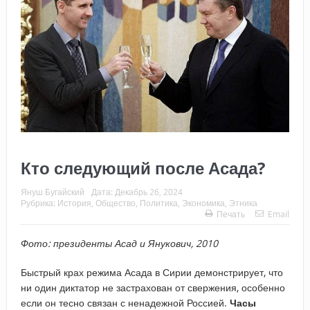
Кто следующий после Асада?
Януш Бугайский
Дата:
Декабрь 26, 2024
Рубрика:
История
,
Общество
,
Политика
,
Экономика
,
Этника
Печать
Email
Фото: президенты Асад и Янукович, 2010
Быстрый крах режима Асада в Сирии демонстрирует, что
ни один диктатор не застрахован от свержения, особенно
если он тесно связан с ненадежной Россией.
Часы