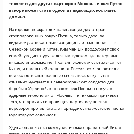
тикают и для других партнеров Москвы, и сам Путин
вскоре может стать одной из падающих костяшек
домино.
Из горстки автократов и начинающих диктаторов,
сгруппированных вокруг Путина, только двое, по-
видимому, относительно защищены от смещения — в
Северной Корее и Китае. Ким Чен Ын продолжает свою
семейную диктатуру железным кулаком, где нетерпимо
никакое инакомыслие. Пхеньян экономически зависит от
Китая, и в меньшей степени от России, хотя он развил с
ней более тесные военные связи, поскольку Путин
отчаянно нуждается в северокорейских солдатах для
борьбы с Украиной, в то время как Пхеньян получает
ядерные технологии от Москвы. Нет никаких признаков
того, что армия или правящая партия осуществят
переворот против Кима, а периодические жестокие чистки
гарантируют лояльность.
Удушающая хватка коммунистических правителей Китая
также вряд ли ослабнет, если страна не испытает