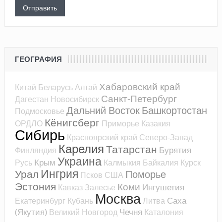
ГЕОГРАФИЯ
Хабаровский край
Китай
Беларусь
Алтай
Санкт-Петербург
Дагестан
Новосибирск
Дальний Восток
Башкортостан
Подмосковье
Кёнигсберг
ОРДЛО
Приморье
Казакия
Сибирь
Красноярский край
Северо-Запад
Карелия
Татарстан
Бурятия
Финляндия
Украина
Крым
Русь
Калмыкия
Байкалия
Курск
Ингрия
Урал
Поморье
Псков
США
Эстония
Коми
Ингушетия
Кавказ
Залесье
Москва
Саха
Екатеринбург
Кубань
Литва
(Якутия)
Чечня
Великий Новгород
Каталония