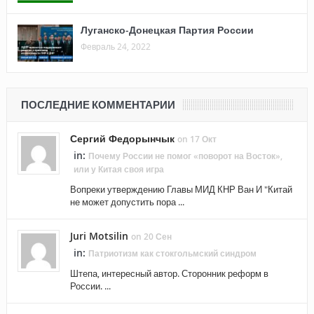
Луганско-Донецкая Партия России
Февраль 24, 2022
ПОСЛЕДНИЕ КОММЕНТАРИИ
Сергий Федорынчык
on 17 Окт
in:
Почему России не помог «поворот на Восток»,
или у Китая своя игра
Вопреки утверждению Главы МИД КНР Ван И "Китай
не может допустить пора ...
Juri Motsilin
on 20 Сен
in:
Патриотизм как стокгольмский синдром
Штепа, интересный автор. Сторонник реформ в
России. ...