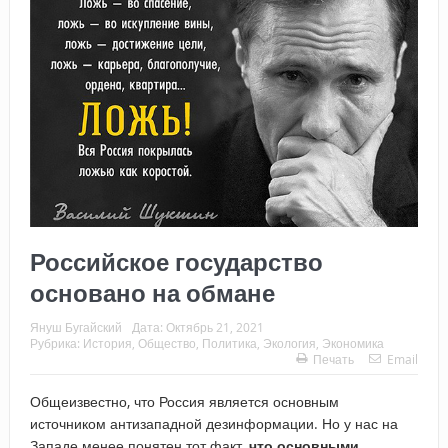
Российское государство
основано на обмане
Януш Бугайский
Дата:
Октябрь 21, 2021
Рубрика:
История
,
Общество
,
Политика
,
Экология
,
Экономика
Печать
Email
Общеизвестно, что Россия является основным
источником антизападной дезинформации. Но у нас на
Западе менее понятен тот факт,
что основными