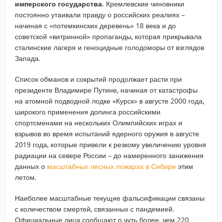
имперского государства
. Кремлевские чиновники
постоянно утаивали правду о российских реалиях –
начиная с «потемкинских деревень» 18 века и до
советской «витринной» пропаганды, которая прикрывала
сталинские лагеря и геноцидные голодоморы от взглядов
Запада.
Список обманов и сокрытий продолжает расти при
президенте Владимире Путине, начиная от катастрофы
на атомной подводной лодке «Курск» в августе 2000 года,
широкого применения допинга российскими
спортсменами на нескольких Олимпийских играх и
взрывов во время испытаний ядерного оружия в августе
2019 года, которые привели к резкому увеличению уровня
радиации на севере России – до намеренного занижения
данных о
масштабных лесных пожарах в Сибири
этим
летом.
Наиболее масштабные текущие фальсификации связаны
с количеством смертей, связанных с пандемией.
Официальные лица сообщают о чуть более, чем 220