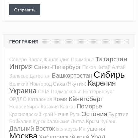
ГЕОГРАФИЯ
Татарстан
Северо-Запад
Финляндия
Приморье
Ингрия
Санкт-Петербург
Псков
Китай
Алтай
Сибирь
Башкортостан
Залесье
Дагестан
Карелия
Саха (Якутия)
Великий Новгород
Украина
США
Подмосковье
Екатеринбург
Кёнигсберг
Коми
ОРДЛО
Каталония
Поморье
Новосибирск
Казакия
Кавказ
Эстония
Чечня
Бурятия
Красноярский край
Русь
Крым
Байкалия
Курск
Калмыкия
Литва
Кубань
Дальний Восток
Ингушетия
Беларусь
Москва
Урал
Хабаровский край