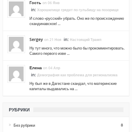
Гость
on 06 Янв
in:
Хорошилище грядет по гульбищу на позорище
И слово «русский» убрать. Оно же по происхождению
скандинавское! ...
Sergey
in:
on 21 Ноя
Настоящий Трамп
Ну тут много, что можно было бы прокомментировать.
Самого первого изве ...
Елена
on 04 Апр
in:
Демография как проблема для регионализма
Ну был же в Дагестане скандал, что материнские
капиталы выдавались на ...
РУБРИКИ
Без рубрики
8