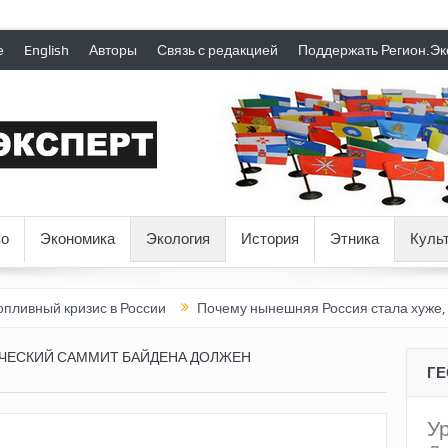
е
English
Авторы
Связь с редакцией
Поддержать Регион.Эк
о
Экономика
Экология
История
Этника
Куль
ризис в России
Почему нынешняя Россия стала хуже, чем СССР
ЧЕСКИЙ САММИТ БАЙДЕНА ДОЛЖЕН
Г
У