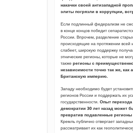
накачки своей антизападной проп
элиты погрязли в коррупции, вст
Если подлинный федерализм не смож
в конце концов победит сепаратист
России. Впрочем, разделение старых
происходящие на протяжении всей и
слабеет, широкую поддержку получа
этнические регионы, которые не мог
также
регионы с преимущественно
независимости точно так же, как
Британскую империю.
Западу необходимо будет установит
регионов России и поддержать их у
государственности.
Опыт перехода 
демократии 30 лет назад может 
превратив подавленные регионы 
Кремль публично отвергает западны
рассматривает их как геополитичес