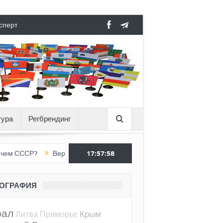
сперт
тура
Регбрендинг
?
Вертикаль под давлением
17:57:59
Тоннель в пустоте, как Ёжик в т
ЕОГРАФИЯ
рал
Крым
Литва
Приморье