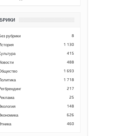
БРИКИ
Без рубрики
8
История
1 130
Культура
415
Новости
488
Общество
1 693
Политика
1 718
Регбрендинг
217
Реклама
25
Экология
148
Экономика
626
Этника
460