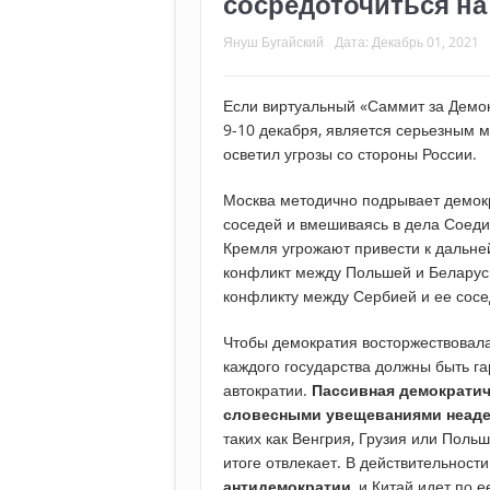
сосредоточиться на
Януш Бугайский
Дата:
Декабрь 01, 2021
Если виртуальный «Саммит за Демо
9-10 декабря, является серьезным 
осветил угрозы со стороны России.
Москва методично подрывает демокр
соседей и вмешиваясь в дела Соеди
Кремля угрожают привести к дальне
конфликт между Польшей и Беларусь
конфликту между Сербией и ее сосе
Чтобы демократия восторжествовала
каждого государства должны быть г
автократии.
Пассивная демократич
словесными увещеваниями неаде
таких как Венгрия, Грузия или Польш
итоге отвлекает. В действительност
антидемократии
, и Китай идет по