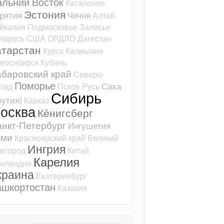
альний Восток
Каталония
Эстония
рятия
Чечня
Алтай
йкалия
Подмосковье
Залесье
ларусь
США
ОРДЛО
Дагестан
атарстан
Курск
Калмыкия
восибирск
Кубань
баровский край
Северо-
Поморье
Саха
пад
Псков
Русь
Сибирь
кутия)
Кавказ
осква
Кёнигсберг
нкт-Петербург
Ингушетия
оми
Красноярский край
Великий
Ингрия
вгород
Китай
Карелия
нляндия
краина
Екатеринбург
ашкортостан
Казакия