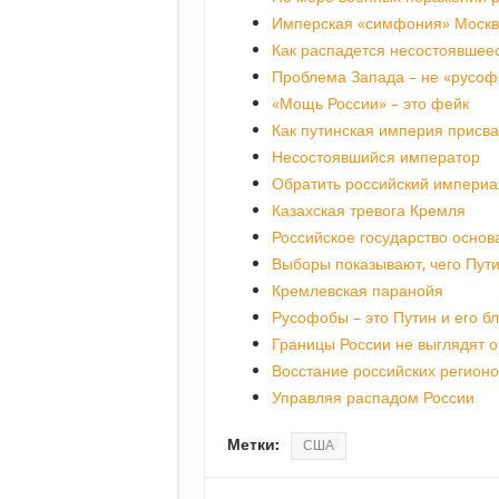
Имперская «симфония» Москв
Как распадется несостоявшеес
Проблема Запада – не «русоф
«Мощь России» – это фейк
Как путинская империя присв
Несостоявшийся император
Обратить российский империал
Казахская тревога Кремля
Российское государство основ
Выборы показывают, чего Пут
Кремлевская паранойя
Русофобы – это Путин и его 
Границы России не выглядят 
Восстание российских регионо
Управляя распадом России
Метки:
США