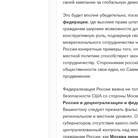
своей кампании за глобальную демо
Это будет вполне убедительно, пос
федерации
, где высокие права шт
гражданам широкие возможности для
конструктивную роль, подчеркнув св
межрегионального сотрудничества ч
России конкретные примеры того, ч
местной политике способствуют эк
сотрудничеству. Сторонникам росси
общественности свои идеи, но Сам
продвижении.
Федерализация России важна не толь
безопасности США со стороны Моск
России в децентрализации и фед
Вашингтону следует признать фаль
региональном и местном уровнях. 
губернаторов, отсутствие какого-ли
централизованный контроль над мес
гражданам России, как
Москва экон