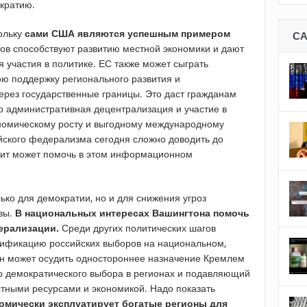
кратию.
кольку
сами США являются успешным примером
С
атов способствуют развитию местной экономики и дают
 участия в политике. ЕС также может сыграть
ою поддержку регионального развития и
ерез государственные границы. Это даст гражданам
то административная децентрализация и участие в
ономическому росту и выгодному международному
йского федерализма сегодня сложно доводить до
мит может помочь в этом информационном
ко для демократии, но и для снижения угроз
вы.
В национальных интересах Вашингтона помочь
ерализации.
Среди других политических шагов
сификацию российских выборов на национальном,
Он может осудить одностороннее назначение Кремлем
бо демократического выбора в регионах и подавляющий
тными ресурсами и экономикой. Надо показать
омически эксплуатирует богатые регионы для