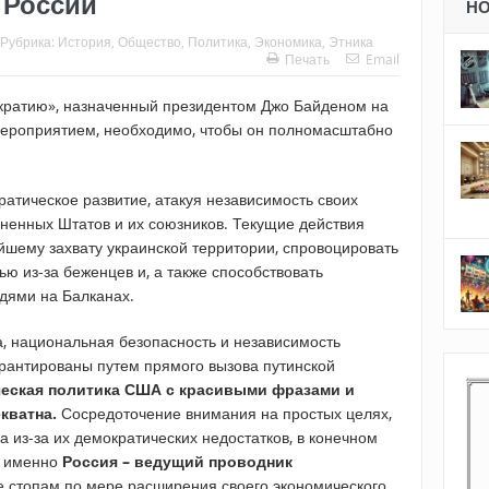
 России
Н
Рубрика:
История
,
Общество
,
Политика
,
Экономика
,
Этника
Печать
Email
кратию», назначенный президентом Джо Байденом на
мероприятием, необходимо, чтобы он полномасштабно
атическое развитие, атакуя независимость своих
ненных Штатов и их союзников. Текущие действия
йшему захвату украинской территории, спровоцировать
ю из-за беженцев и, а также способствовать
дями на Балканах.
, национальная безопасность и независимость
арантированы путем прямого вызова путинской
еская политика США с красивыми фразами и
кватна.
Сосредоточение внимания на простых целях,
а из-за их демократических недостатков, в конечном
и именно
Россия – ведущий проводник
 ее стопам по мере расширения своего экономического