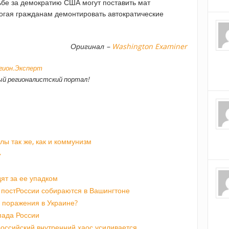
ьбе за демократию США могут поставить мат
огая гражданам демонтировать автократические
Оригинал –
Washington Examiner
егион.Эксперт
й регионалистский портал!
лы так же, как и коммунизм
»
ят за ее упадком
 постРоссии собираются в Вашингтоне
е поражения в Украине?
пада России
оссийский внутренний хаос усиливается