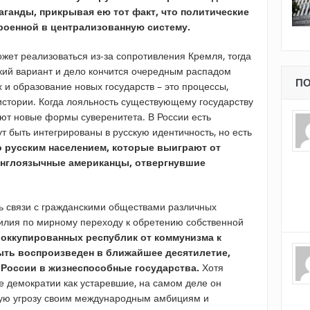
аганды, прикрывая ею тот факт, что политические
роенной в централизованную систему.
ет реализоваться из-за сопротивления Кремля, тогда
ский вариант и дело кончится очередным распадом
ПО
 и образование новых государств – это процессы,
стории. Когда лояльность существующему государству
ют новые формы суверенитета. В России есть
ут быть интегрированы в русскую идентичность, но есть
 русским населением, которые выиграют от
 англоязычные американцы, отвергнувшие
ь связи с гражданскими обществами различных
силия по мирному переходу к обретению собственной
оккупированных республик от коммунизма к
быть воспроизведен в ближайшее десятилетие,
России в жизнеспособные государства.
Хотя
е демократии как устаревшие, на самом деле он
кую угрозу своим международным амбициям и