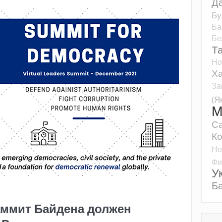
Д
Бу
Ба
Бе
Т
Но
Ха
За
(Я
М
Са
К
Но
Фи
У
Б
аммит Байдена должен