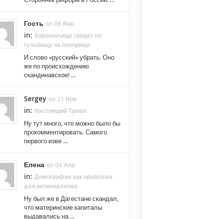
Гость
on 06 Янв
in:
Хорошилище грядет по
гульбищу на позорище
И слово «русский» убрать. Оно
же по происхождению
скандинавское! ...
Sergey
on 21 Ноя
in:
Настоящий Трамп
Ну тут много, что можно было бы
прокомментировать. Самого
первого изве ...
Елена
on 04 Апр
in:
Демография как проблема
для регионализма
Ну был же в Дагестане скандал,
что материнские капиталы
выдавались на ...