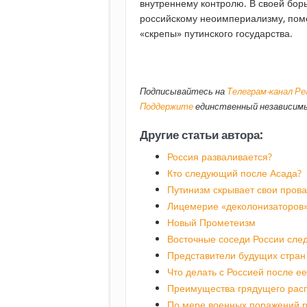
внутреннему контролю. В своей бор
российскому неоимпериализму, пом
«скрепы» путинского государства.
Подписывайтесь на
Телеграм-канал Р
Поддержите
единственный независимы
Другие статьи автора:
Россия разваливается?
Кто следующий после Асада?
Путинизм скрывает свои прова
Лицемерие «деколонизаторов
Новый Прометеизм
Восточные соседи России след
Представители будущих стран
Что делать с Россией после е
Преимущества грядущего рас
По мере военных поражений р