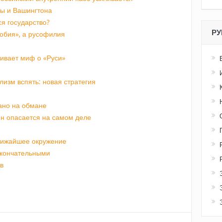
ы и Вашингтона
я государство?
РУ
обия», а русофилия
аивает миф о «Руси»
изм вспять: новая стратегия
ано на обмане
ин опасается на самом деле
ближайшее окружение
окончательными
в