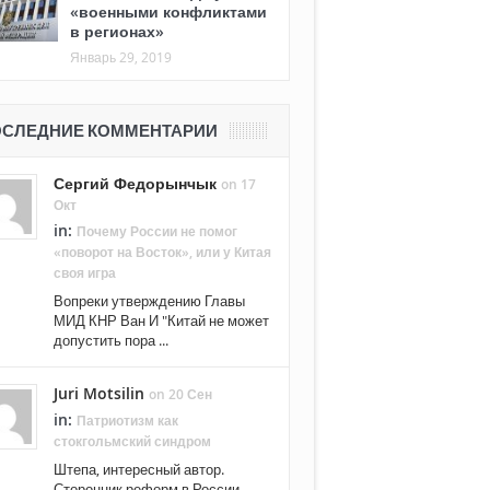
«военными конфликтами
в регионах»
Январь 29, 2019
СЛЕДНИЕ КОММЕНТАРИИ
Сергий Федорынчык
on 17
Окт
in:
Почему России не помог
«поворот на Восток», или у Китая
своя игра
Вопреки утверждению Главы
МИД КНР Ван И "Китай не может
допустить пора ...
Juri Motsilin
on 20 Сен
in:
Патриотизм как
стокгольмский синдром
Штепа, интересный автор.
Сторонник реформ в России. ...