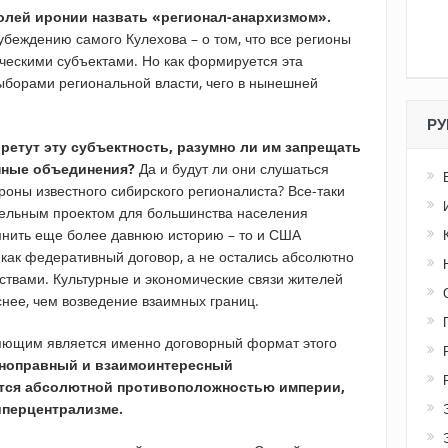
долей иронии назвать «регионал-анархизмом».
беждению самого Кулехова – о том, что все регионы
ескими субъектами. Но как формируется эта
ыборами региональной власти, чего в нынешней
РУ
бретут эту субъектность, разумно ли им запрещать
нные объединения?
Да и будут ли они слушаться
ороны известного сибирского регионалиста? Все-таки
тельным проектом для большинства населения
омнить еще более давнюю историю – то и США
ак федеративный договор, а не остались абсолютно
ствами. Культурные и экономические связи жителей
снее, чем возведение взаимных границ.
ляющим является именно договорный формат этого
ноправный и взаимоинтересный
тся абсолютной противоположностью империи,
иперцентрализме.