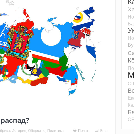
К
Ха
Но
Ба
У
Но
Бу
Са
К
По
М
С
Во
Ек
Ка
Б
 распад?
О
брика:
История
,
Общество
,
Политика
Печать
Email