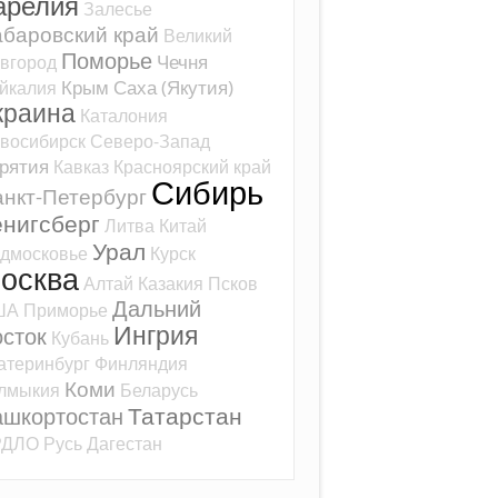
арелия
Залесье
баровский край
Великий
Поморье
Чечня
вгород
Крым
Саха (Якутия)
йкалия
краина
Каталония
восибирск
Северо-Запад
рятия
Кавказ
Красноярский край
Сибирь
нкт-Петербург
ёнигсберг
Литва
Китай
Урал
дмосковье
Курск
осква
Алтай
Казакия
Псков
Дальний
ША
Приморье
Ингрия
сток
Кубань
атеринбург
Финляндия
Коми
лмыкия
Беларусь
Татарстан
ашкортостан
РДЛО
Русь
Дагестан