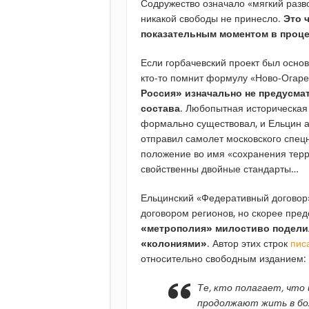
Содружество означало «мягкий разво
никакой свободы не принесло.
Это 
показательным моментом в проц
Если горбачевский проект был основ
кто-то помнит формулу «Ново-Огарев
Россия» изначально не предусма
состава
. Любопытная историческая
формально существовал, и Ельцин ак
отправил самолет московского спец
положение во имя «сохранения тер
свойственны двойные стандарты…
Ельцинский «Федеративный договор
договором регионов, но скорее пре
«метрополия» милостиво подели
«колониями»
. Автор этих строк
пис
относительно свободным изданием:
Те, кто полагает, что
продолжают жить в бо