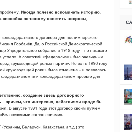
у проблему.
Иногда полезно вспоминать историю,
а способна по-новому осветить вопросы,
С
 конфедеративного договора для постимперского
ихаил Горбачёв. Да, о Российской Демократической
ще Учредительное собрание в 1918 году – но никакого
не успело. А советский «федерализм» был очевидным
перед «руководящей ролью партии». Но вот в 1990 году
этой «руководящей роли» была отменена – и появилась
м федеративном или конфедеративном проекте для
етственно, создание здесь договорного
 – причем, что интересно, действиями вроде бы
сил.
В августе 1991 года этот договор своим путчем
н «Беловежскими соглашениями».
(Украины, Беларуси, Казахстана и т.д.) это