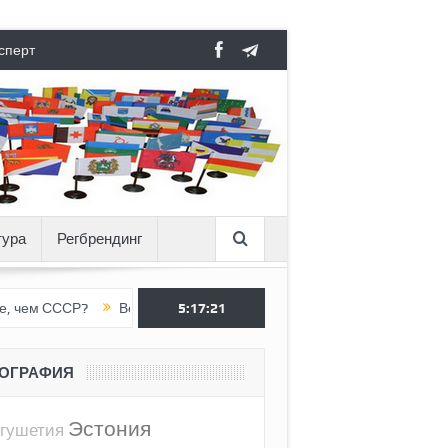
сперт
тура
Регбрендинг
СР?
Вертикаль под давлением
5:17:22
Тоннель в пустоте, как Ёжик в
ЕОГРАФИЯ
Эстония
гушетия