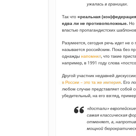
ужалась в границах.
Так что
«реальная (кон)федерация
едва ли не противоположные.
Но 
властью пропагандистских шаблонов
Разумеется, сегодня речь идет не о 
называется российским. Пока без пр
однажды
напомнил
, что такие прис
например, в 1991 году слова «постс
Другой участник недавней дискуссии
в России – это та же империя
. Его л
любом случае представляет собой с
убедительный, на его взгляд, приме
«достали» европейские
самая классическая фор
отменяет, а, напроти
мощной бюрократическ