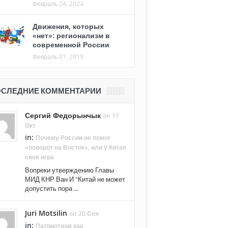
Февраль 24, 2024
Движения, которых
«нет»: регионализм в
современной России
Февраль 01, 2019
СЛЕДНИЕ КОММЕНТАРИИ
Сергий Федорынчык
on 17
Окт
in:
Почему России не помог
«поворот на Восток», или у Китая
своя игра
Вопреки утверждению Главы
МИД КНР Ван И "Китай не может
допустить пора ...
Juri Motsilin
on 20 Сен
in:
Патриотизм как