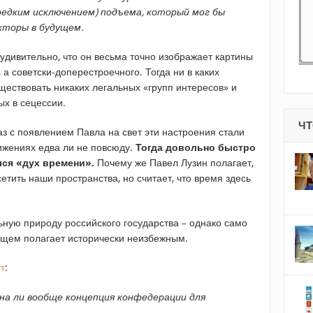
редким исключением) подъема, который мог бы
торы в будущем.
 удивительно, что он весьма точно изображает картины
, а советски-доперестроечного. Тогда ни в каких
ществовать никаких легальных «групп интересов» и
ых в сецессии.
ЧТ
раз с появлением Павла на свет эти настроения стали
ижениях едва ли не повсюду.
Тогда довольно быстро
лся «дух времени».
Почему же Павел Лузин полагает,
сетить наши пространства, но считает, что время здесь
ьную природу российского государства – однако само
дущем полагает исторически неизбежным.
т
:
на ли вообще концепция конфедерации для