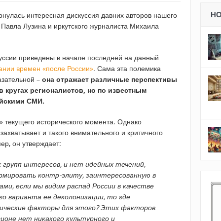
Н
рнулась интересная дискуссия давних авторов нашего
 Павла Лузина и иркутского журналиста Михаила
куссии приведены в начале последней на данный
ании времен «после России»
. Сама эта полемика
азательной –
она отражает различные перспективы
 кругах регионалистов, но по известным
ийскими СМИ.
» текущего исторического момента. Однако
 захватывает и такого внимательного и критичного
мер, он утверждает:
х групп интересов, и нет идейных течений,
рмировать контр-элиту, заинтересованную в
ами, если мы видим распад России в качестве
о варианта ее деколонизации, то где
тические факторы для этого? Этих факторов
гионе нет никакого культурного и