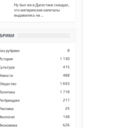
Ну был же в Дагестане скандал,
что материнские капиталы
выдавались на ...
БРИКИ
Без рубрики
8
История
1 130
Культура
415
Новости
488
Общество
1 693
Политика
1 718
Регбрендинг
217
Реклама
25
Экология
148
Экономика
626