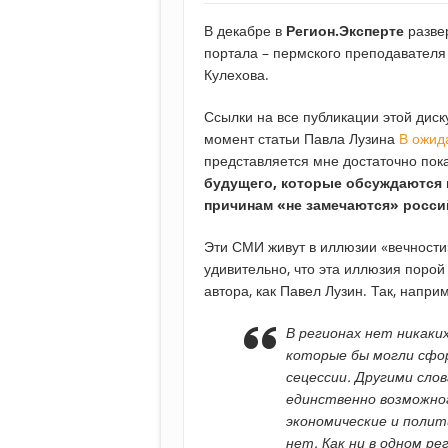
В декабре в
Регион.Эксперте
разве
портала – пермского преподавателя
Кулехова.
Ссылки на все публикации этой дис
момент статьи Павла Лузина
В ожид
представляется мне достаточно пок
будущего, которые обсуждаются в
причинам «не замечаются» росс
Эти СМИ живут в иллюзии «вечности
удивительно, что эта иллюзия порой
автора, как Павел Лузин. Так, напри
В регионах нет никаки
которые бы могли сфо
сецессии. Другими слов
единственно возможног
экономические и поли
нет. Как ни в одном ре