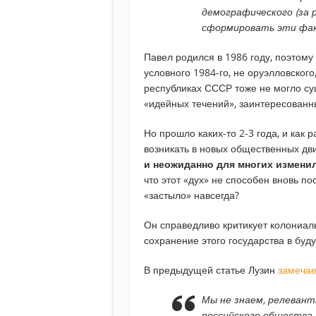
демографического (за 
сформировать эти фак
Павел родился в 1986 году, поэтому
условного 1984-го, не оруэлловского
республиках СССР тоже не могло су
«идейных течений», заинтересованн
Но прошло каких-то 2-3 года, и как 
возникать в новых общественных дв
и неожиданно для многих измени
что этот «дух» не способен вновь по
«застыло» навсегда?
Он справедливо критикует колониал
сохранение этого государства в бу
В предыдущей статье Лузин
замечае
Мы не знаем, релевант
российского общества.