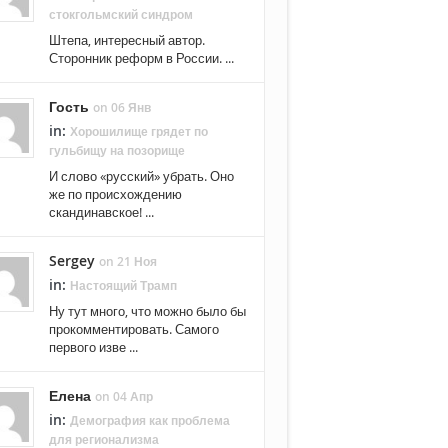
стокгольмский синдром
Штепа, интересный автор.
Сторонник реформ в России. ...
Гость
on 06 Янв
in:
Хорошилище грядет по
гульбищу на позорище
И слово «русский» убрать. Оно
же по происхождению
скандинавское! ...
Sergey
on 21 Ноя
in:
Настоящий Трамп
Ну тут много, что можно было бы
прокомментировать. Самого
первого изве ...
Елена
on 04 Апр
in:
Демография как проблема
для регионализма