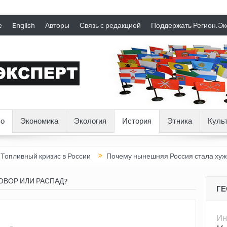
е
English
Авторы
Связь с редакцией
Поддержать Регион.Эк
о
Экономика
Экология
История
Этника
Куль
 кризис в России
Почему нынешняя Россия стала хуже, чем СС
ОВОР ИЛИ РАСПАД?
Г
Ин