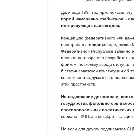
Да, и еще 1991 год ярко показал эт
порой намеренно «забытую» – он
интересующие нас сегодня.
Концепцию федеративного или даже
пространства
впервые
предложил М
Федеративной Республике заявило е
проекта договора оно разработать 
фейком, поскольку всегда отступал 
6 статья советской конституции об 
возможность задуматься о реально
этих пространств.
Но подписание договора и, соотв
государства фатально срывалось
противоположных политических 
сорвало ГКЧП, а в декабре – Ельци
Но если для других подписантов СНГ 