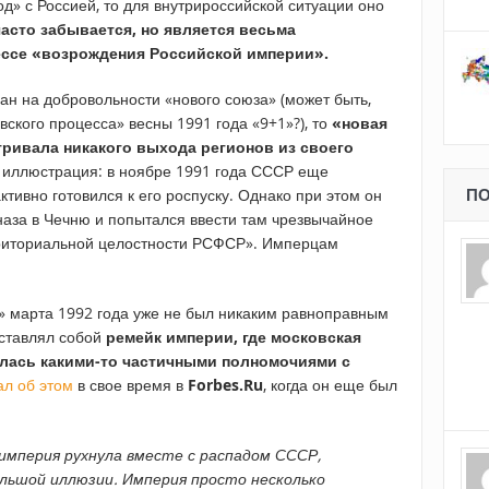
д» с Россией, то для внутрироссийской ситуации оно
часто забывается, но является весьма
ессе «возрождения Российской империи».
ан на добровольности «нового союза» (может быть,
ского процесса» весны 1991 года «9+1»?), то
«новая
тривала никакого выхода регионов из своего
 иллюстрация: в ноябре 1991 года СССР еще
тивно готовился к его роспуску. Однако при этом он
ПО
наза в Чечню и попытался ввести там чрезвычайное
риториальной целостности РСФСР». Имперцам
» марта 1992 года уже не был никаким равноправным
дставлял собой
ремейк империи, где московская
лась какими-то частичными полномочиями с
ал об этом
в свое время в
Forbes.
Ru
, когда он еще был
 империя рухнула вместе с распадом СССР,
льшой иллюзии. Империя просто несколько