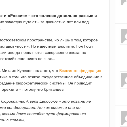
» и «Россия» – это явления довольно разные и
их зачастую путают – за давностью лет или под
.
постсоветском пространстве, но лишь о том, которое
иставки «пост-». Но известный аналитик Пол Гобл
тавки иногда появляются совершенно внезапно –
оветский» еще никто не знал…
, Михаил Кулехов полагает, что
Всякая конфедерация
огика в том, что всякое государственное объединение в
оздание бюрократической системы. Он приводит
р Брекзита – потому что британцев
 бюрократы. А ведь Евросоюз – это едва ли не
ма конфедерации. Но как видим, и она не
в, весьма даже способствует формированию
ой системы.