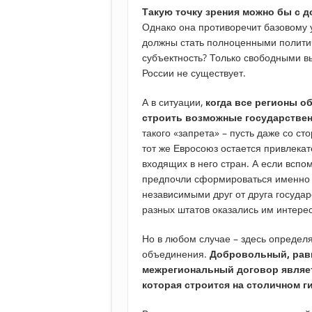
Такую точку зрения можно бы с 
Однако она противоречит базовому у
должны стать полноценными политич
субъектность? Только свободными в
России не существует.
А в ситуации,
когда все регионы о
строить возможные государстве
такого «запрета» – пусть даже со ст
тот же Евросоюз остается привлека
входящих в него стран. А если всп
предпочли сформироваться именно к
независимыми друг от друга государ
разных штатов оказались им интере
Но в любом случае – здесь опреде
объединения.
Добровольный, рав
межрегиональный договор являе
которая строится на столичном г