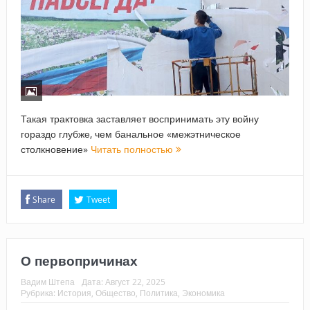
Такая трактовка заставляет воспринимать эту войну
гораздо глубже, чем банальное «межэтническое
столкновение»
Читать полностью
Share
Tweet
О первопричинах
Вадим Штепа
Дата:
Август 22, 2025
Рубрика:
История
,
Общество
,
Политика
,
Экономика