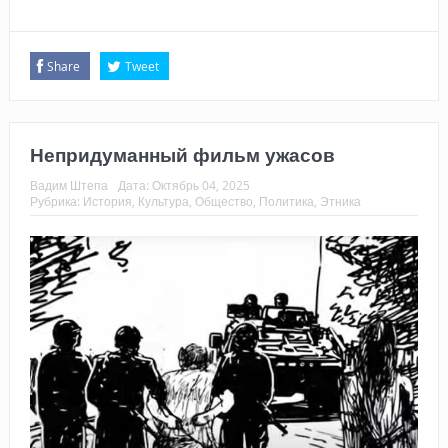
Share
Tweet
Непридуманный фильм ужасов
Вадим Штепа
Дата:
Октябрь 04, 2025
Рубрика:
История
,
Культура
,
Общество
,
Политика
,
Этника