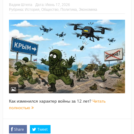
Вадим Штепа
Дата:
Июнь 17, 2026
Рубрика:
История
,
Общество
,
Политика
,
Экономика
Как изменился характер войны за 12 лет?
Читать
полностью
Share
Tweet