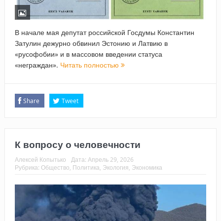
В начале мая депутат российской Госдумы Константин
Затулин дежурно обвинил Эстонию и Латвию в
«русофобии» и в массовом введении статуса
«неграждан».
Читать полностью
Share
Tweet
К вопросу о человечности
Алексей Копытько
Дата:
Апрель 29, 2026
Рубрика:
Общество
,
Политика
,
Экология
,
Экономика