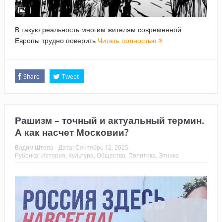
В такую реальность многим жителям современной
Европы трудно поверить
Читать полностью
Share
Tweet
Рашизм – точный и актуальный термин.
А как насчет Московии?
Вадим Штепа
Дата:
Сентябрь 12, 2025
Рубрика:
История
,
Культура
,
Общество
,
Политика
,
Этника