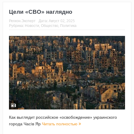
Цели «СВО» наглядно
Регион.Эксперт
Дата:
Август 02, 2025
Рубрика:
Новости
,
Общество
,
Политика
Как выглядит российское «освобождение» украинского
города Часiв Яр
Читать полностью