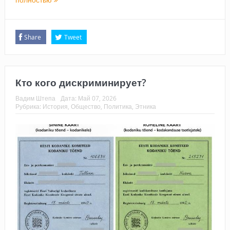
Share
Tweet
Кто кого дискриминирует?
Вадим Штепа
Дата:
Май 07, 2026
Рубрика:
История
,
Общество
,
Политика
,
Этника