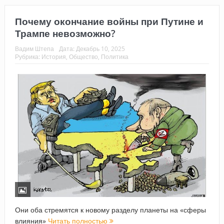
Почему окончание войны при Путине и
Трампе невозможно?
Вадим Штепа
Дата:
Декабрь 10, 2025
Рубрика:
История
,
Общество
,
Политика
Они оба стремятся к новому разделу планеты на «сферы
влияния»
Читать полностью