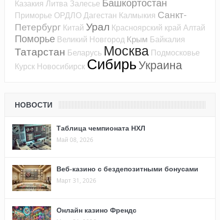
Башкортостан
Казакия
Литва
Залесье
Санкт-
Приморье
ОРДЛО
Дагестан
Калмыкия
Урал
Петербург
Китай
Красноярский край
Алтай
Поморье
Крым
Великий Новгород
Байкалия
Москва
Татарстан
Беларусь
Подмосковье
Сибирь
Украина
Курск
Новосибирск
НОВОСТИ
Таблица чемпионата НХЛ
Май 08, 2026
Веб-казино с бездепозитными бонусами
Март 31, 2026
Онлайн казино Френдс