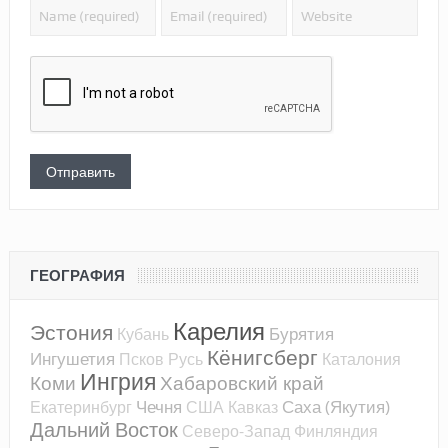
ГЕОГРАФИЯ
Карелия
Эстония
Бурятия
Кубань
Кёнигсберг
Ингушетия
Псков
Русь
Каталония
Ингрия
Коми
Хабаровский край
Чечня
Саха (Якутия)
Екатеринбург
США
Кавказ
Дальний Восток
Северо-Запад
Финляндия