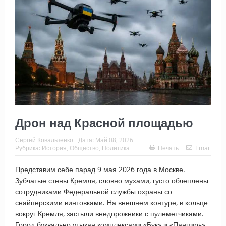
Дрон над Красной площадью
Сергей Ковальченко
Дата:
Май 08, 2026
Рубрика:
История
,
Общество
,
Политика
Печать
Email
Представим себе парад 9 мая 2026 года в Москве.
Зубчатые стены Кремля, словно мухами, густо облеплены
сотрудниками Федеральной службы охраны со
снайперскими винтовками. На внешнем контуре, в кольце
вокруг Кремля, застыли внедорожники с пулеметчиками.
Город буквально утыкан комплексами «Бук» и «Панцирь»,