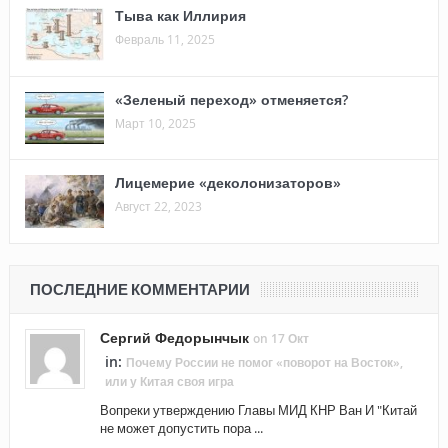
Тыва как Иллирия
Февраль 11, 2025
«Зеленый переход» отменяется?
Март 10, 2025
Лицемерие «деколонизаторов»
Август 22, 2023
ПОСЛЕДНИЕ КОММЕНТАРИИ
Сергий Федорынчык
on 17 Окт
in:
Почему России не помог «поворот на Восток»,
или у Китая своя игра
Вопреки утверждению Главы МИД КНР Ван И "Китай
не может допустить пора ...