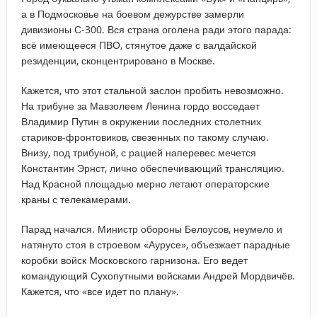
а в Подмосковье на боевом дежурстве замерли
дивизионы С-300. Вся страна оголена ради этого парада:
всё имеющееся ПВО, стянутое даже с валдайской
резиденции, сконцентрировано в Москве.
Кажется, что этот стальной заслон пробить невозможно.
На трибуне за Мавзолеем Ленина гордо восседает
Владимир Путин в окружении последних столетних
стариков-фронтовиков, свезенных по такому случаю.
Внизу, под трибуной, с рацией наперевес мечется
Константин Эрнст, лично обеспечивающий трансляцию.
Над Красной площадью мерно летают операторские
краны с телекамерами.
Парад начался. Министр обороны Белоусов, неумело и
натянуто стоя в строевом «Аурусе», объезжает парадные
коробки войск Московского гарнизона. Его ведет
командующий Сухопутными войсками Андрей Мордвичёв.
Кажется, что «все идет по плану».