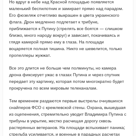
Но вдруг в небе над Красной площадью появляется
маленький беспилотник и замирает прямо над парадом.
Его фюзеляж отчетливо выкрашен в цвета украинского
флага. Дрон медленно подлетает к трибуне,
приближается к Путину (стрелять все боятся — слишком
близко, много народу вокруг) и зависает, покачиваясь и
глядя камерой прямо ему в глаза. На площади
воцаряется полная тишина. Никто не шевелится, только
пропеллеры жужжат.
Все это длится не больше чем полминуты, но камера
дрона фиксирует ужас в глазах Путина и через спутник
передает эту картинку, которая потом многократно будет
прокручена по всем мировым телеканалам.
Тем временем раздаются первые выстрелы очнувшихся
снайперов ФСО с кремлевской стены. Охрана, вышедшая
из оцепенения, стремительно уводит Владимира Путина с
трибуны в укрытие, жестко расчищая дорогу сквозь
растерянных ветеранов. На площади вспыхивает паника;
стрельба усиливается, и военные в парадных расчетах