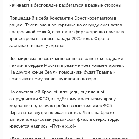
начинают в беспорядке разбегаться в разные стороны.
Пришедший в себя Константин Эрнст кроет матом в
рацию. Телевизионная картинка на секунду сменяется
настроечной сеткой, а затем в эфир экстренно начинают
транслировать запись парада 2025 года. Страна
застывает в шоке у экранов.
Все мировые новости мгновенно заполняются кадрами
паники в сердце Москвы в режиме «без комментариев».
На другом конце Земли помощники будят Трампа и
показывают ему запись путинского позора.
На опустевшей Красной площади, оцепленной
сотрудниками ФСО, к подбитому маленькому дрону
медленно подъезжает робот взрывотехников ФСБ.
Взрывчатки внутри не оказывается. Лишь на брюхе
аппарата нарисован украинский флаг, а сверху гордо
красуется надпись: «Путин х..о!»
«Дрон маленький — позор большой», — подумал офицер