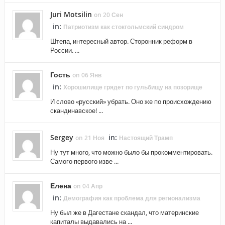
Juri Motsilin
on 20 Сен
in:
Патриотизм как стокгольмский синдром
Штепа, интересный автор. Сторонник реформ в
России. ...
Гость
on 06 Янв
in:
Хорошилище грядет по гульбищу на позорище
И слово «русский» убрать. Оно же по происхождению
скандинавское! ...
Sergey
in:
on 21 Ноя
Настоящий Трамп
Ну тут много, что можно было бы прокомментировать.
Самого первого изве ...
Елена
on 04 Апр
in:
Демография как проблема для регионализма
Ну был же в Дагестане скандал, что материнские
капиталы выдавались на ...