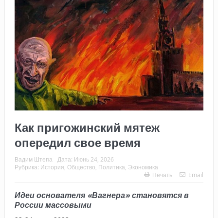
Как пригожинский мятеж
опередил свое время
Вадим Штепа
Дата:
Июнь 24, 2026
Рубрика:
История
,
Общество
,
Политика
,
Экономика
Печать
Email
Идеи основателя «Вагнера» становятся в
России массовыми