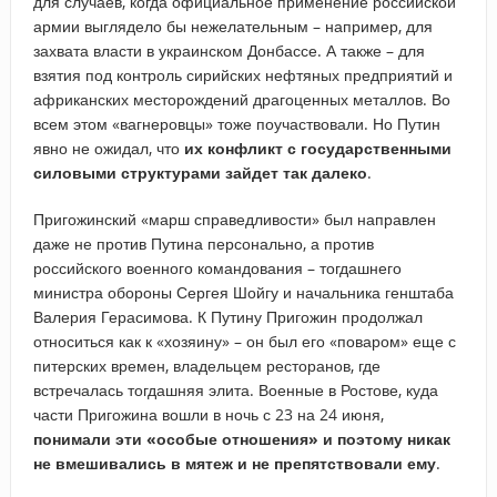
для случаев, когда официальное применение российской
армии выглядело бы нежелательным – например, для
захвата власти в украинском Донбассе. А также – для
взятия под контроль сирийских нефтяных предприятий и
африканских месторождений драгоценных металлов. Во
всем этом «вагнеровцы» тоже поучаствовали. Но Путин
явно не ожидал, что
их конфликт с государственными
силовыми структурами зайдет так далеко
.
Пригожинский «марш справедливости» был направлен
даже не против Путина персонально, а против
российского военного командования – тогдашнего
министра обороны Сергея Шойгу и начальника генштаба
Валерия Герасимова. К Путину Пригожин продолжал
относиться как к «хозяину» – он был его «поваром» еще с
питерских времен, владельцем ресторанов, где
встречалась тогдашняя элита. Военные в Ростове, куда
части Пригожина вошли в ночь с 23 на 24 июня,
понимали эти «особые отношения» и поэтому никак
не вмешивались в мятеж и не препятствовали ему
.