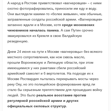
А народ в Ростове приветствовал «вагнеровцев» – с ними
охотно фотографировались, приносили им еду и воду.
Они выглядели какими-то «более живыми», чем обычные,
затравленные солдаты российской армии. «Вагнеровцев»
затаенно ждали и в Москве, хотя
среди московских
чиновников началась паника
. А сам Путин срочно
эвакуировался из Кремля в свою Валдайскую
резиденцию.
Днем 24 июня на пути к Москве «вагнеровцы» без всякого
местного сопротивления, как нож сквозь масло,
прошли Воронежскую и Липецкую области, при этом
имеющимися у них ракетами сбили российский
армейский самолет и 6 вертолетов. На подходе их к
Москве Росгвардия пыталась перекрывать мосты через
реку Оку, но это полицейское формирование вряд ли
стало бы серьезным препятствием для прошедших войну
людей. Это было
реальное восстание против
регулярной российской армии и других
официальных силовых структур
.