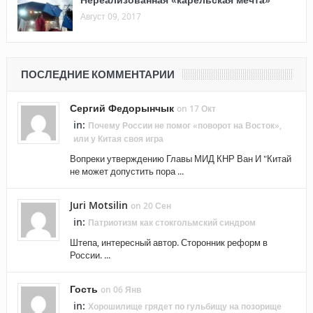
Август 09, 2017
ПОСЛЕДНИЕ КОММЕНТАРИИ
Сергий Федорынчык
on 17 Окт
in:
Почему России не помог «поворот на Восток»,
или у Китая своя игра
Вопреки утверждению Главы МИД КНР Ван И "Китай
не может допустить пора ...
Juri Motsilin
on 20 Сен
in:
Патриотизм как стокгольмский синдром
Штепа, интересный автор. Сторонник реформ в
России. ...
Гость
on 06 Янв
in:
Хорошилище грядет по гульбищу на позорище