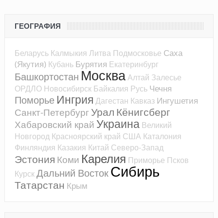
ГЕОГРАФИЯ
Саха
Беларусь
Калмыкия
Литва
Подмосковье
(Якутия)
Бурятия
Кубань
Екатеринбург
Москва
Башкортостан
Алтай
Залесье
Чечня
ОРДЛО
Новосибирск
Байкалия
Русь
Ингрия
Поморье
Ингушетия
Дагестан
Кавказ
Урал
Кёнигсберг
Санкт-Петербург
Украина
Хабаровский край
Великий
Новгород
Красноярский край
США
Каталония
Финляндия
Казакия
Китай
Северо-Запад
Карелия
Эстония
Коми
Приморье
Псков
Сибирь
Дальний Восток
Курск
Татарстан
Крым