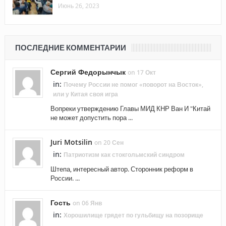
Июнь 26, 2023
ПОСЛЕДНИЕ КОММЕНТАРИИ
Сергий Федорынчык
on 17 Окт
in:
Почему России не помог «поворот на Восток»,
или у Китая своя игра
Вопреки утверждению Главы МИД КНР Ван И "Китай
не может допустить пора ...
Juri Motsilin
on 20 Сен
in:
Патриотизм как стокгольмский синдром
Штепа, интересный автор. Сторонник реформ в
России. ...
Гость
on 06 Янв
in:
Хорошилище грядет по гульбищу на позорище