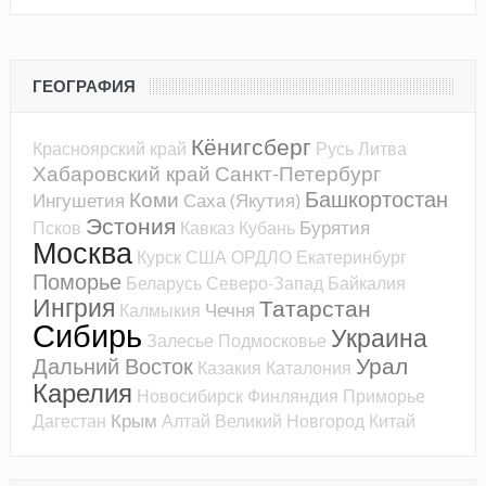
ГЕОГРАФИЯ
Кёнигсберг
Красноярский край
Русь
Литва
Хабаровский край
Санкт-Петербург
Башкортостан
Коми
Ингушетия
Саха (Якутия)
Эстония
Бурятия
Псков
Кавказ
Кубань
Москва
Курск
США
ОРДЛО
Екатеринбург
Поморье
Беларусь
Северо-Запад
Байкалия
Ингрия
Татарстан
Чечня
Калмыкия
Сибирь
Украина
Залесье
Подмосковье
Урал
Дальний Восток
Казакия
Каталония
Карелия
Новосибирск
Финляндия
Приморье
Крым
Дагестан
Алтай
Великий Новгород
Китай