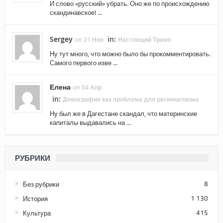
И слово «русский» убрать. Оно же по происхождению
скандинавское! ...
Sergey
in:
on 21 Ноя
Настоящий Трамп
Ну тут много, что можно было бы прокомментировать.
Самого первого изве ...
Елена
on 04 Апр
in:
Демография как проблема для регионализма
Ну был же в Дагестане скандал, что материнские
капиталы выдавались на ...
РУБРИКИ
Без рубрики
8
История
1 130
Культура
415