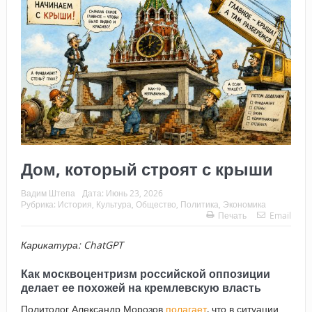
Дом, который строят с крыши
Вадим Штепа
Дата:
Июнь 23, 2026
Рубрика:
История
,
Культура
,
Общество
,
Политика
,
Экономика
Печать
Email
Карикатура: ChatGPT
Как москвоцентризм российской оппозиции
делает ее похожей на кремлевскую власть
Политолог Александр Морозов
полагает
, что в ситуации