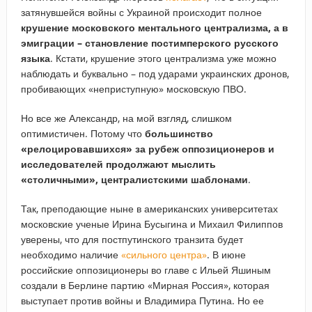
затянувшейся войны с Украиной происходит полное
крушение московского ментального централизма, а в
эмиграции – становление постимперского русского
языка
. Кстати, крушение этого централизма уже можно
наблюдать и буквально – под ударами украинских дронов,
пробивающих «неприступную» московскую ПВО.
Но все же Александр, на мой взгляд, слишком
оптимистичен. Потому что
большинство
«релоцировавшихся» за рубеж оппозиционеров и
исследователей продолжают мыслить
«столичными», централистскими шаблонами
.
Так, преподающие ныне в американских университетах
московские ученые Ирина Бусыгина и Михаил Филиппов
уверены, что для постпутинского транзита будет
необходимо наличие
«сильного центра»
. В июне
российские оппозиционеры во главе с Ильей Яшиным
создали в Берлине партию «Мирная Россия», которая
выступает против войны и Владимира Путина. Но ее