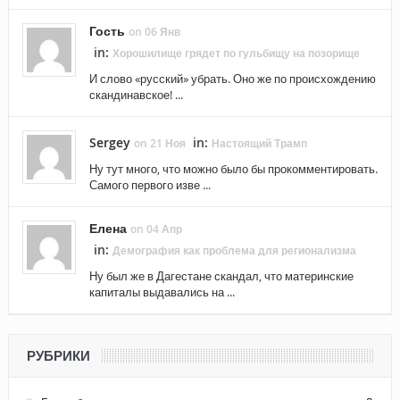
Гость
on 06 Янв
in:
Хорошилище грядет по гульбищу на позорище
И слово «русский» убрать. Оно же по происхождению
скандинавское! ...
Sergey
in:
on 21 Ноя
Настоящий Трамп
Ну тут много, что можно было бы прокомментировать.
Самого первого изве ...
Елена
on 04 Апр
in:
Демография как проблема для регионализма
Ну был же в Дагестане скандал, что материнские
капиталы выдавались на ...
РУБРИКИ