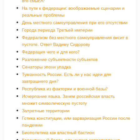
его смысл?
На пути к федерации: воображаемые сценарии и
реальные проблемы
День местного самоуправления при его отсутствии
Города периода Третьей империи
Федерализм без местного самоуправления висит в
пустоте. Ответ Вадиму Сидорову
Федерация чего и для кого?
Разложение субъектности субъектов
Сенаторы эпохи упадка
Туманность России. Есть ли у нас идеи для
завтрашнего дня?
Республика из фактории и военной базы?
Исчерпание языка. Зачем российская власть
множит символическую пустоту
Запретные территории
Готика конституции, или варваризация России после
пандемии
Биополитика как властный бастион
Карантинный барак, или индекс сопротивления