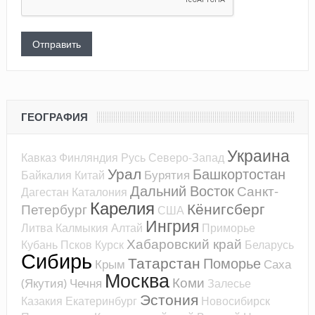
ГЕОГРАФИЯ
Украина
Кавказ
Финляндия
Русь
Северо-Запад
Урал
Башкортостан
Бурятия
Байкалия
Китай
Дальний Восток
Санкт-
Дагестан
Каталония
Карелия
Кёнигсберг
Петербург
США
Ингрия
Литва
Калмыкия
Алтай
Приморье
Хабаровский край
Кубань
Псков
Курск
Беларусь
Сибирь
Татарстан
Поморье
Крым
Саха
Москва
Коми
(Якутия)
Чечня
Залесье
Эстония
Казакия
Екатеринбург
Новосибирск