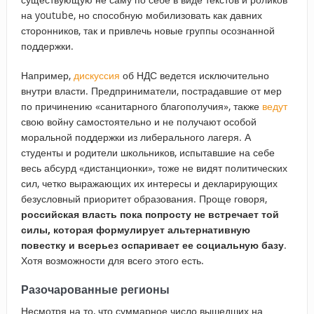
на youtube, но способную мобилизовать как давних
сторонников, так и привлечь новые группы осознанной
поддержки.
Например,
дискуссия
об НДС ведется исключительно
внутри власти. Предприниматели, пострадавшие от мер
по причинению «санитарного благополучия», также
ведут
свою войну самостоятельно и не получают особой
моральной поддержки из либерального лагеря. А
студенты и родители школьников, испытавшие на себе
весь абсурд «дистанционки», тоже не видят политических
сил, четко выражающих их интересы и декларирующих
безусловный приоритет образования. Проще говоря,
российская власть пока попросту не встречает той
силы, которая формулирует альтернативную
повестку и всерьез оспаривает ее социальную базу
.
Хотя возможности для всего этого есть.
Разочарованные регионы
Несмотря на то, что суммарное число вышедших на