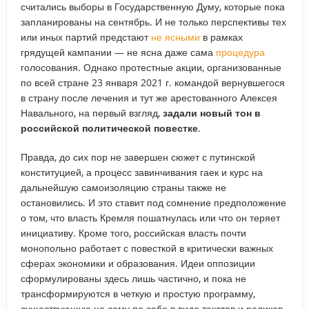
считались выборы в Государственную Думу, которые пока
запланированы на сентябрь. И не только перспективы тех
или иных партий предстают
не ясными
в рамках
грядущей кампании — не ясна даже сама
процедура
голосования. Однако протестные акции, организованные
по всей стране 23 января 2021 г. командой вернувшегося
в страну после лечения и тут же арестованного Алексея
Навального, на первый взгляд,
задали новый тон в
российской политической повестке
.
Правда, до сих пор не завершен сюжет с путинской
конституцией, а процесс завинчивания гаек и курс на
дальнейшую самоизоляцию страны также не
остановились. И это ставит под сомнение предположение
о том, что власть Кремля пошатнулась или что он теряет
инициативу. Кроме того, российская власть почти
монопольно работает с повесткой в критически важных
сферах экономики и образования. Идеи оппозиции
сформулированы здесь лишь частично, и пока не
трансформируются в четкую и простую программу,
существующую не саму по себе в виде текстов и роликов