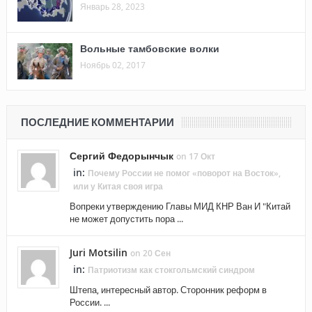
Январь 28, 2023
Вольные тамбовские волки
Ноябрь 02, 2017
ПОСЛЕДНИЕ КОММЕНТАРИИ
Сергий Федорынчык
on 17 Окт
in:
Почему России не помог «поворот на Восток»,
или у Китая своя игра
Вопреки утверждению Главы МИД КНР Ван И "Китай
не может допустить пора ...
Juri Motsilin
on 20 Сен
in:
Патриотизм как стокгольмский синдром
Штепа, интересный автор. Сторонник реформ в
России. ...