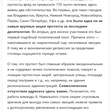
протесты вряд ли превысило 150 тысяч человек, здесь
важны два обстоятельства. Во-первых, для таких городов
как Владивосток, Иркутск, Нижний Новгород, Новосибирск,
Пермь, Санкт-Петербург, Уфа и др.
это были едва ли не
самые крупные акции протеста за последние
десятилетия
. Во-вторых, для многих участников это был
первый подобный политический опыт. Причина этого —
накопившиеся за «карантинный год» негативные эмоции.
К тому же и экономическая депрессия за пределами
столицы ощущается гораздо острее.
О том, что протест был главным образом эмоциональным
и не содержал четких политических тезисов, говорят и
локации протестных акций: центральные улицы, площади
перед театрами и т.д., но, например, не здания
региональных администраций.
Символическое
отсутствие адресата здесь важно.
Получается, что
работа команды А. Навального стала скорее спусковым
крючком для выхода этих самых эмоций, нежели привела
к долгосрочному увеличению и консолидации его