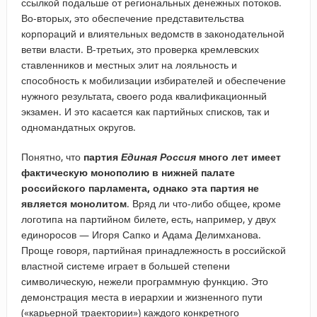
ссылкой подальше от региональных денежных потоков.
Во-вторых, это обеспечение представительства
корпораций и влиятельных ведомств в законодательной
ветви власти. В-третьих, это проверка кремлевских
ставленников и местных элит на лояльность и
способность к мобилизации избирателей и обеспечение
нужного результата, своего рода квалификационный
экзамен. И это касается как партийных списков, так и
одномандатных округов.
Понятно, что
партия
Единая Россия
много лет имеет
фактическую монополию в нижней палате
российского парламента, однако эта партия не
является монолитом
. Вряд ли что-либо общее, кроме
логотипа на партийном билете, есть, например, у двух
единоросов — Игоря Сапко и Адама Делимханова.
Проще говоря, партийная принадлежность в российской
властной системе играет в большей степени
символическую, нежели программную функцию. Это
демонстрация места в иерархии и жизненного пути
(«карьерной траектории») каждого конкретного