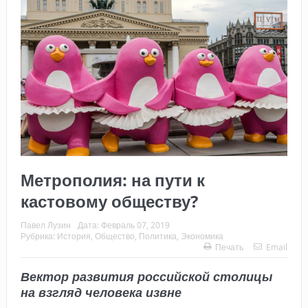
Метрополия: на пути к
кастовому обществу?
Павел Лузин
Дата:
Февраль 07, 2019
Рубрика:
История
,
Общество
,
Политика
,
Экономика
Печать
Email
Вектор развития российской столицы
на взгляд человека извне