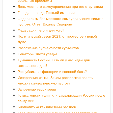
реальные проблемы
День местного самоуправления при его отсутствии
Города периода Третьей империи
Федерализм без местного самоуправления висит в
пустоте. Ответ Вадиму Сидорову
Федерация чего и для кого?
Политический сезон 2021: от протестов к новой
Думе
Разложение субъектности субъектов
Сенаторы эпохи упадка
Туманность России. Есть ли у нас идеи для
завтрашнего дня?
Республика из фактории и военной базы?
Исчерпание языка. Зачем российская власть
множит символическую пустоту
Запретные территории
Готика конституции, или варваризация России после
пандемии
Биополитика как властный бастион
Карантинный барак, или индекс сопротивления