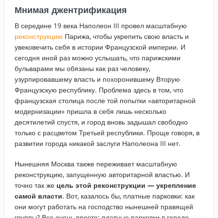
Мнимая джентрификация
В середине 19 века Наполеон III провел масштабную
реконструкцию
Парижа, чтобы укрепить свою власть и
увековечить себя в истории Французской империи. И
сегодня иной раз можно услышать, что парижскими
бульварами мы обязаны как раз человеку,
узурпировавшему власть и похоронившему Вторую
Французскую республику. Проблема здесь в том, что
французская столица после той попытки «авторитарной
модернизации» пришла в себя лишь несколько
десятилетий спустя, и город вновь задышал свободно
только с расцветом Третьей республики. Проще говоря, в
развитии города никакой заслуги Наполеона III нет.
Нынешняя Москва также переживает масштабную
реконструкцию, запущенную авторитарной властью. И
точно так же
цель этой реконструкции — укрепление
самой власти
. Вот, казалось бы, платные парковки: как
они могут работать на господство нынешней правящей
группы? Все очень просто: платные парковки в городе