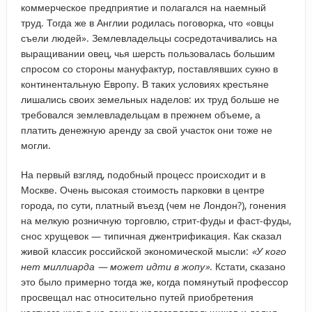
коммерческое предприятие и полагался на наемный
труд. Тогда же в Англии родилась поговорка, что «овцы
съели людей». Землевладельцы сосредотачивались на
выращивании овец, чья шерсть пользовалась большим
спросом со стороны мануфактур, поставлявших сукно в
континентальную Европу. В таких условиях крестьяне
лишались своих земельных наделов: их труд больше не
требовался землевладельцам в прежнем объеме, а
платить денежную аренду за свой участок они тоже не
могли.
На первый взгляд, подобный процесс происходит и в
Москве. Очень высокая стоимость парковки в центре
города, по сути, платный въезд (чем не Лондон?), гонения
на мелкую розничную торговлю, стрит-фуды и фаст-фуды,
снос хрущевок — типичная джентрификация. Как сказал
живой классик российской экономической мысли:
«У кого
нет миллиарда — может идти в жопу»
. Кстати, сказано
это было примерно тогда же, когда помянутый профессор
просвещал нас относительно путей приобретения