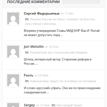
ПОСЛЕДНИЕ КОММЕНТАРИИ
Сергий Федорынчык
on 17 Окт
in:
Почему России не помог «поворот на Восток»,
или у Китая своя игра
Вопреки утверждению Главы МИД КНР Ван И "Китай
не может допустить пора ...
Juri Motsilin
on 20 Сен
in:
Патриотизм как стокгольмский синдром
Штепа, интересный автор. Сторонник реформ в
России. ...
Гость
on 06 Янв
in:
Хорошилище грядет по гульбищу на позорище
И слово «русский» убрать. Оно же по происхождению
скандинавское! ...
Sergey
in:
on 21 Ноя
Настоящий Трамп