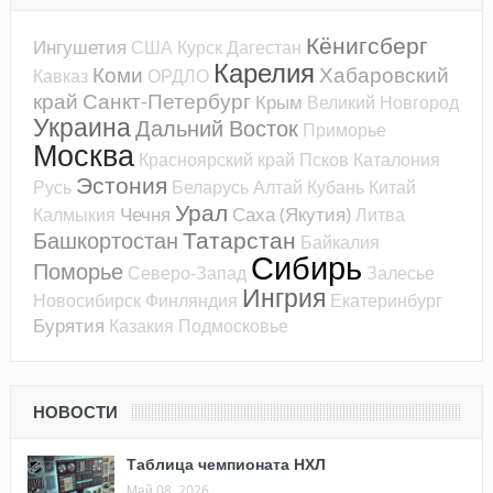
Кёнигсберг
Ингушетия
США
Курск
Дагестан
Карелия
Коми
Хабаровский
Кавказ
ОРДЛО
край
Санкт-Петербург
Крым
Великий Новгород
Украина
Дальний Восток
Приморье
Москва
Красноярский край
Псков
Каталония
Эстония
Русь
Беларусь
Алтай
Кубань
Китай
Урал
Чечня
Саха (Якутия)
Калмыкия
Литва
Татарстан
Башкортостан
Байкалия
Сибирь
Поморье
Северо-Запад
Залесье
Ингрия
Новосибирск
Финляндия
Екатеринбург
Бурятия
Казакия
Подмосковье
НОВОСТИ
Таблица чемпионата НХЛ
Май 08, 2026