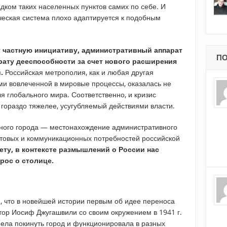
дком таких населенных пунктов самих по себе. И
ческая система плохо адаптируется к подобным
т частную инициативу, административный аппарат
ПО
рату дееспособности за счет нового расширения
.
Российская метрополия, как и любая другая
ми вовлеченной в мировые процессы, оказалась не
ля глобального мира. Соответственно, и кризис
 гораздо тяжелее, усугубляемый действиями власти.
чного города — местонахождение административного
ытовых и коммуникационных потребностей российской
ту, в контексте размышлений о России нас
рос о столице.
, что в новейшей истории первым об идее переноса
тор Иосиф Джугашвили со своим окружением в 1941 г.
пела покинуть город и функционировала в разных