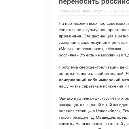
переносить российс
Павел Лузин
Дата:
Август 28, 2017
Рубр
На протяжении всех постсоветских л
социальное и культурное пространс
провинция
. Эта дефиниция в разн
сознании в виде лозунгов и речевых
«Москва не резиновая», «Москва — н
россияне» (то есть не москвичи) и т.д
Проблема сверхцентрализации дейст
остается колониальной империей.
Ч
исчерпавший себя имперский мех
нашу жизнь серьезные искажения и
Однако публичная дискуссия по этом
возвращается к одной и той же идее
перенос столицы в Новосибирск, Ека
такой президент Д. Медведев, предл
снизить. На нынешнем витке этой д