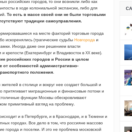
ых российских городов, то они возникли либо как
анпосты в ходе колониальной экспансии, либо для
С
ний.
То есть в массе своей они не были торговыми
 отсутствуют традиции самоуправления.
рмировавшиеся на месте факторий торговые города
ибо искоренялись (трагические судьбы
Новгорода
и
 рамки. Иногда даже они решением власти
и крепости (Екатеринбург и Владивосток в XX веке).
ие российских городов и России в целом
 не от особенностей административно-
транспортного положения
.
жителей в столице и вокруг нее создает большой и
о притягивает миграционные и финансовые потоки и
 столичные функции Москвы обескровливают
ком примитивный взгляд на проблему.
исходит и в Петербурге, и в Краснодаре, и в Тюмени и
пных городах. Все дело в том, что россияне массово
ие города и поселки. И это не проблема московской