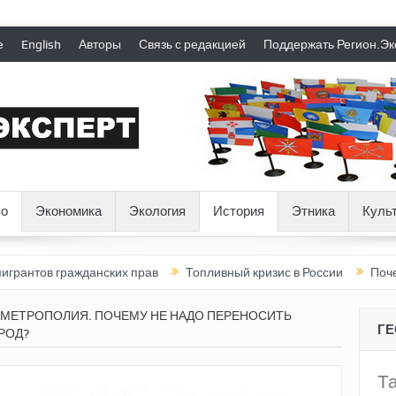
е
English
Авторы
Связь с редакцией
Поддержать Регион.Эк
о
Экономика
Экология
История
Этника
Куль
ражданских прав
Топливный кризис в России
Почему нынешня
МЕТРОПОЛИЯ. ПОЧЕМУ НЕ НАДО ПЕРЕНОСИТЬ
Г
РОД?
Т