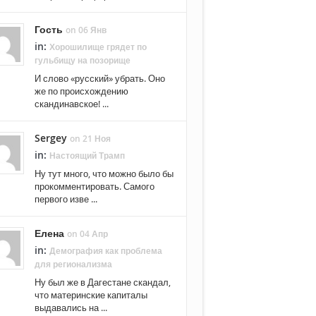
Гость
on 06 Янв
in:
Хорошилище грядет по
гульбищу на позорище
И слово «русский» убрать. Оно
же по происхождению
скандинавское! ...
Sergey
on 21 Ноя
in:
Настоящий Трамп
Ну тут много, что можно было бы
прокомментировать. Самого
первого изве ...
Елена
on 04 Апр
in:
Демография как проблема
для регионализма
Ну был же в Дагестане скандал,
что материнские капиталы
выдавались на ...