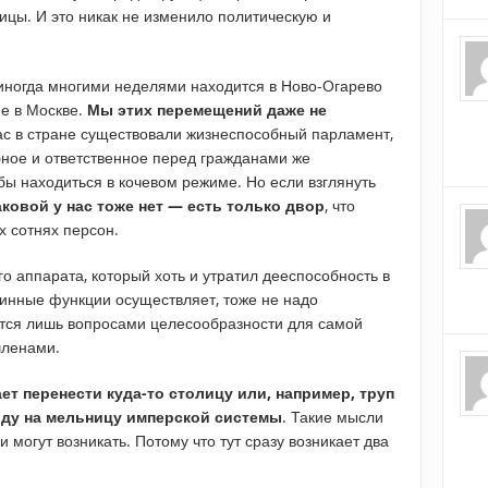
лицы. И это никак не изменило политическую и
иногда многими неделями находится в Ново-Огарево
не в Москве.
Мы этих перемещений даже не
нас в стране существовали жизнеспособный парламент,
ное и ответственное перед гражданами же
 бы находиться в кочевом режиме. Но если взглянуть
ковой у нас тоже нет — есть только двор
, что
их сотнях персон.
о аппарата, который хоть и утратил дееспособность в
тинные функции осуществляет, тоже не надо
ется лишь вопросами целесообразности для самой
членами.
ает перенести куда-то столицу или, например, труп
оду на мельницу имперской системы
. Такие мысли
 могут возникать. Потому что тут сразу возникает два