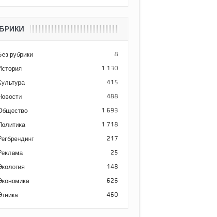
БРИКИ
Без рубрики
8
История
1 130
Культура
415
Новости
488
Общество
1 693
Политика
1 718
Регбрендинг
217
Реклама
25
Экология
148
Экономика
626
Этника
460