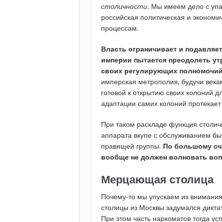
столичности
. Мы имеем дело с упа
российская политическая и экономи
процессам.
Власть ограничивает и подавляе
империи пытается преодолеть ут
своих регулирующих полномочий
имперская метрополия, будучи века
готовой к открытию своих колоний д
адаптации самих колоний протекает
При таком раскладе функция столи
аппарата вкупе с обслуживанием б
правящей группы.
По большому сче
вообще не должен волновать воп
Мерцающая столица
Почему-то мы упускаем из внимания
столицы из Москвы задумался дикта
При этом часть наркоматов тогда ус