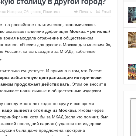
кую столицу в другой город?
ика:
История
,
Общество
,
Политика
Печать
Email
ет на российское политическое, экономическое,
тво оказывает влияние дефиниция
Москва – регионы/
ое время находила отражение в общественном
 штампов: «Россия для русских, Москва для москвичей»,
е Россия», «а вы съездите за МКАД», «обычные
.
вительно существует. И причина в том, что Россия
ерез избыточную централизацию исторически
анизм продолжает действовать.
Этим он вносит в
 повышает наши личные и общественные издержки.
у поводу много лет ходит по кругу и все время
:
надо вывести столицу из Москвы
. Якобы через
теринбург или хотя бы за МКАД (если кто помнит, был
агавший последний вариант) удастся эти издержки
искуссии была даже предложена «доктрина