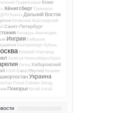
Коми
талония
Подмосковье
Кёнигсберг
сь
Приморье
Дальний Восток
РДЛО
Кавказ
рятия
Калмыкия
Красноярский
Санкт-Петербург
ай
стония
Беларусь
Финляндия
Ингрия
рым
Байкалия
гушетия
Екатеринбург
Кубань
осква
Великий Новгород
рал
Залесье
Новосибирск
Курск
арелия
Хабаровский
Литва
ай
Саха (Якутия)
США
Казакия
Украина
ашкортостан
гестан
Псков
Северо-Запад
Поморье
чня
Китай
Алтай
ОВОСТИ