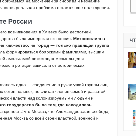
ы обижаемся на москвичей за снобизм и незнание
чности, реальная проблема остается вне поля зрения.
те России
оего возникновения в XV веке было деспотией.
дарства была имперская экспансия.
Метрополию в
ЧТ
 не княжество, не город — только правящая группа
гла формироваться боярскими фамилиями, высшим
ей амальгамой чекистов, комсомольцев и
незис и ротация зависели от исторических
авалось одно — соединение в руках узкой группы лиц
их сотен человек, не считая членов семей и развитой
ческой власти над колонизируемыми людьми и
го государства была там, где находилась
ла крепость: что Москва, что Александровская слобода,
менная Москва со всей своей властной, военной и