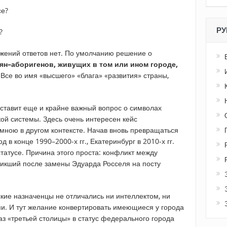
се?
РУ
?
ожений ответов нет. По умолчанию решение о
ян–аборигенов, живущих в том или ином городе,
Все во имя «высшего» «блага» «развития» страны,
ставит еще и крайне важный вопрос о символах
ой системы. Здесь очень интересен кейс
мною в другом контексте. Начав вновь превращаться
 в конце 1990–2000-х гг., Екатеринбург в 2010-х гг.
татусе. Причина этого проста: конфликт между
зникший после замены Эдуарда Росселя на посту
кие назначенцы не отличались ни интеллектом, ни
ми. И тут желание конвертировать имеющиеся у города
з «третьей столицы» в статус федерального города