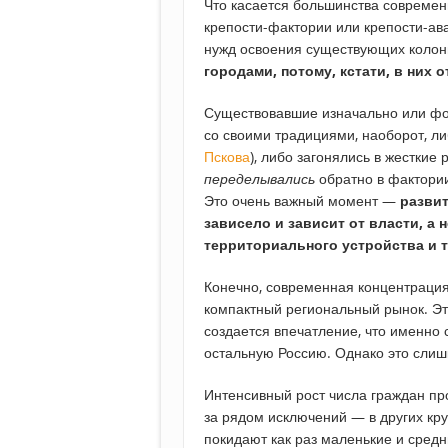
Что касается большинства современн
крепости-фактории или крепости-ав
нужд освоения существующих коло
городами, потому, кстати, в них
Существовавшие изначально или фо
со своими традициями, наоборот, л
Пскова
), либо загонялись в жесткие
переделывались
обратно в фактории 
Это очень важный момент —
развит
зависело и зависит от власти, а
территориального устройства и 
Конечно, современная концентрация 
компактный региональный рынок. Эт
создается впечатление, что именно
остальную Россию. Однако это слиш
Интенсивный рост числа граждан про
за рядом исключений — в других кру
покидают как раз маленькие и средн