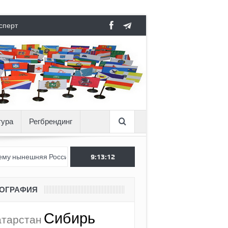
сперт
тура
Регбрендинг
я Россия стала хуже, чем СССР?
9:13:13
Вертикаль под давлением
ЕОГРАФИЯ
Сибирь
атарстан