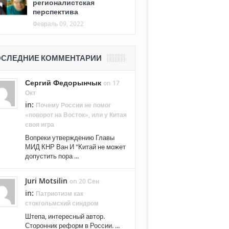
регионалистская
перспектива
Февраль 09, 2022
СЛЕДНИЕ КОММЕНТАРИИ
Сергий Федорынчык
on 17
Окт
in:
Почему России не помог
«поворот на Восток», или у Китая
своя игра
Вопреки утверждению Главы
МИД КНР Ван И "Китай не может
допустить пора ...
Juri Motsilin
on 20 Сен
in:
Патриотизм как
стокгольмский синдром
Штепа, интересный автор.
Сторонник реформ в России. ...