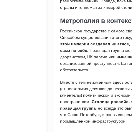
размосквичивания». Правда, пока м
страны и гоняемся за химерой столи
Метрополия в контекс
Российское государство с самого св
Способом существования этого госу
этой империи создавал не этнос,
сама по себе.
Правящая группа мо
дворянством, ЦК партии или нынешн
организованной преступности. Ее ге
обстоятельств.
Вместе с тем неизменным здесь ост
(от нескольких десятков до нескольк
клиентелы) политической и экономи
пространством.
Столица российско
правящая группа
, но всегда это бы
что Санкт-Петербург, и вновь совре
промышленной инфраструктурой.