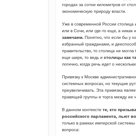
городах за сотни километров от сто
экономическую природу власти.
Уже в современной России столица 
или в Сочи, или где-то еще, а никак 
замечаем.
Понятно, что если бы у 
избранный гражданами, и дееспособ
правительство, то столица не могла
еще шире, то ведь и
столицы как та
логично, когда речь идет о нескольк
Привязку к Москве административног
системных вопросах, но текущие ру
преувеличивать. Эта привязка явля
правящей группы и торга между ее 
В данном контексте
те, кто призыв
российского парламента, льют в
только в рамках имперской системы и
вопроса: