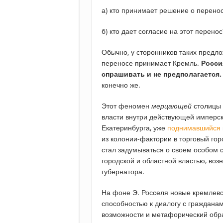
а) кто принимает решение о перено
б) кто дает согласие на этот перенос
Обычно, у сторонников таких предл
переносе принимает Кремль.
Росси
спрашивать и не предполагается.
конечно же.
Этот феномен
мерцающей
столицы 
власти внутри действующей имперск
Екатеринбурга, уже
поднимавшийся
из колонии-фактории в торговый город
стал задумываться о своем особом с
городской и областной властью, во
губернатора.
На фоне Э. Росселя новые кремлевс
способностью к диалогу с граждана
возможности и метафорический обра