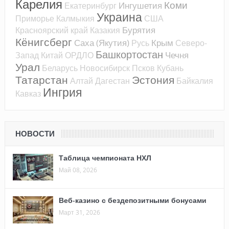
Карелия
Коми
Ингушетия
Екатеринбург
Украина
Приморье
Калмыкия
США
Бурятия
Красноярский край
Казакия
Кёнигсберг
Саха (Якутия)
Крым
Русь
Северо-
Башкортостан
Чечня
Запад
Китай
ОРДЛО
Урал
Беларусь
Новосибирск
Псков
Кубань
Татарстан
Эстония
Алтай
Дагестан
Байкалия
Ингрия
Кавказ
НОВОСТИ
Таблица чемпионата НХЛ
Май 08, 2026
Веб-казино с бездепозитными бонусами
Март 31, 2026