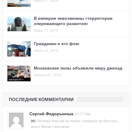
Июль 07, 2024
В империи невозможны «территории
опережающего развития»
Июнь 17, 2019
Гражданин и его флаг
Июль 03, 2019
Московские попы объявили миру джихад
Апрель 01, 2024
ПОСЛЕДНИЕ КОММЕНТАРИИ
Сергий Федорынчык
on 17 Окт
in:
Почему России не помог «поворот на Восток»,
или у Китая своя игра