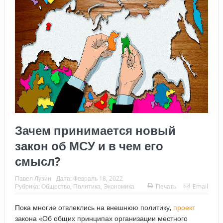
Зачем принимается новый
закон об МСУ и в чем его
смысл?
Павел Лузин
Дата:
Февраль 18, 2022
Рубрика:
Общество
,
Политика
,
Экономика
Печать
Email
Пока многие отвлеклись на внешнюю политику,
проект
закона «Об общих принципах организации местного