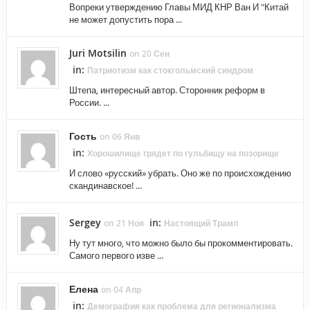
Вопреки утверждению Главы МИД КНР Ван И "Китай
не может допустить пора ...
Juri Motsilin
on 20 Сен
in:
Патриотизм как стокгольмский синдром
Штепа, интересный автор. Сторонник реформ в
России. ...
Гость
on 06 Янв
in:
Хорошилище грядет по гульбищу на позорище
И слово «русский» убрать. Оно же по происхождению
скандинавское! ...
Sergey
in:
on 21 Ноя
Настоящий Трамп
Ну тут много, что можно было бы прокомментировать.
Самого первого изве ...
Елена
on 04 Апр
in:
Демография как проблема для регионализма