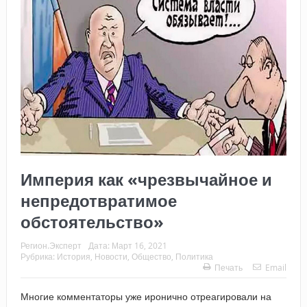
Империя как «чрезвычайное и
непредотвратимое
обстоятельство»
Регион.Эксперт
Дата:
Март 16, 2021
Рубрика:
История
,
Новости
,
Общество
,
Политика
Печать
Email
Многие комментаторы уже иронично отреагировали на