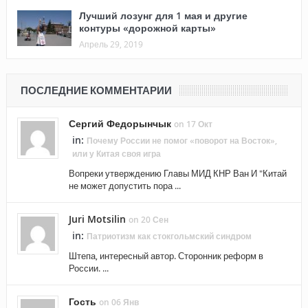
Лучший лозунг для 1 мая и другие
контуры «дорожной карты»
Апрель 29, 2019
ПОСЛЕДНИЕ КОММЕНТАРИИ
Сергий Федорынчык
on 17 Окт
in:
Почему России не помог «поворот на Восток»,
или у Китая своя игра
Вопреки утверждению Главы МИД КНР Ван И "Китай
не может допустить пора ...
Juri Motsilin
on 20 Сен
in:
Патриотизм как стокгольмский синдром
Штепа, интересный автор. Сторонник реформ в
России. ...
Гость
on 06 Янв