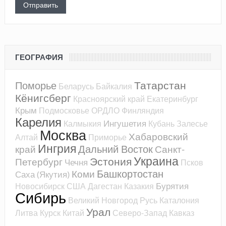
ГЕОГРАФИЯ
Татарстан
Поморье
Беларусь
Байкалия
Кёнигсберг
Красноярский край
Екатеринбург
Крым
Подмосковье
ОРДЛО
Финляндия
Карелия
Ингушетия
Калмыкия
Кубань
Залесье
Москва
Хабаровский
Алтай
Приморье
Ингрия
Дальний Восток
край
Санкт-
Украина
Эстония
Петербург
Чечня
Псков
Башкортостан
Коми
Саха (Якутия)
Бурятия
Новосибирск
США
Дагестан
Казакия
Сибирь
Великий Новгород
Русь
Каталония
Урал
Литва
Курск
Китай
Северо-Запад
Кавказ