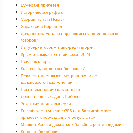
Бумеранг прилетел
Историческая рифма
Сохранится ли Псков?
Харакири в Воронеже
Диалектика. Есть ли перспективы у региональных
говоров?
Из губернаторок – в дискредитаторки?
Крым открывает летний сезон 2024
Призрак оперы
Как распадается «особая зона»?
Пекинско-московская метрополия и ее
дальневосточные колонии
Новые имперские наместники
День Европы vs. День Победы
Закатные мечты империи
Российское глушение GPS над Балтикой может
привести к неожиданным результатам
Минюст России движется к борьбе с рептилоидами
Конец победобесия