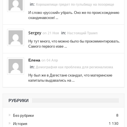
in:
Хорошилище грядет по гульбищу на позорище
И слово «русский» убрать. Оно же по происхождению
скандинавское! ...
Sergey
in:
on 21 Ноя
Настоящий Трамп
Ну тут много, что можно было бы прокомментировать.
Самого первого изве ...
Елена
on 04 Апр
in:
Демография как проблема для регионализма
Ну был же в Дагестане скандал, что материнские
капиталы выдавались на ...
РУБРИКИ
Без рубрики
8
История
1 130