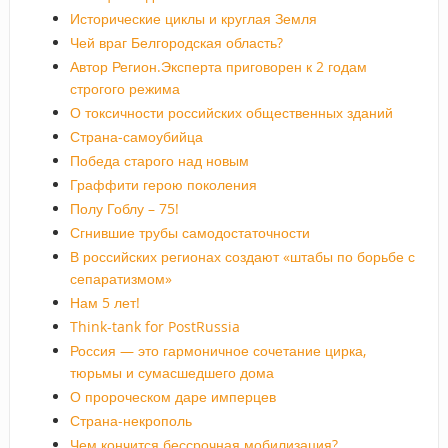
Исторические циклы и круглая Земля
Чей враг Белгородская область?
Автор Регион.Эксперта приговорен к 2 годам
строгого режима
О токсичности российских общественных зданий
Страна-самоубийца
Победа старого над новым
Граффити герою поколения
Полу Гоблу – 75!
Сгнившие трубы самодостаточности
В российских регионах создают «штабы по борьбе с
сепаратизмом»
Нам 5 лет!
Think-tank for PostRussia
Россия — это гармоничное сочетание цирка,
тюрьмы и сумасшедшего дома
О пророческом даре имперцев
Страна-некрополь
Чем кончится бессрочная мобилизация?