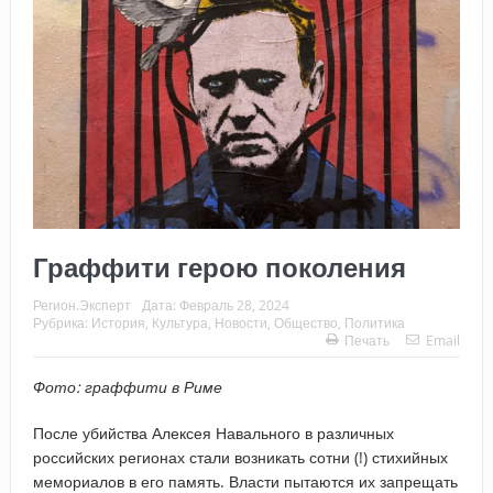
Граффити герою поколения
Регион.Эксперт
Дата:
Февраль 28, 2024
Рубрика:
История
,
Культура
,
Новости
,
Общество
,
Политика
Печать
Email
Фото: граффити в Риме
После убийства Алексея Навального в различных
российских регионах стали возникать сотни (!) стихийных
мемориалов в его память. Власти пытаются их запрещать