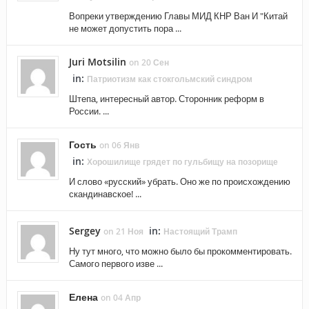
Вопреки утверждению Главы МИД КНР Ван И "Китай
не может допустить пора ...
Juri Motsilin
on 20 Сен
in:
Патриотизм как стокгольмский синдром
Штепа, интересный автор. Сторонник реформ в
России. ...
Гость
on 06 Янв
in:
Хорошилище грядет по гульбищу на позорище
И слово «русский» убрать. Оно же по происхождению
скандинавское! ...
Sergey
in:
on 21 Ноя
Настоящий Трамп
Ну тут много, что можно было бы прокомментировать.
Самого первого изве ...
Елена
on 04 Апр