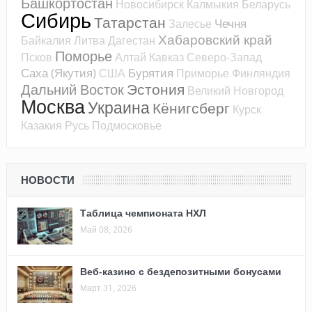
Башкортостан
Новосибирск
Калмыкия
Беларусь
Сибирь
Татарстан
Чечня
Залесье
Хабаровский край
Байкалия
Литва
Дагестан
Поморье
Псков
Алтай
Кавказ
Северо-Запад
Саха (Якутия)
Бурятия
США
Приморье
Финляндия
Эстония
Дальний Восток
Великий Новгород
Москва
Украина
Кёнигсберг
Курск
Казакия
Русь
Подмосковье
НОВОСТИ
Таблица чемпионата НХЛ
Май 08, 2026
Веб-казино с бездепозитными бонусами
Март 31, 2026