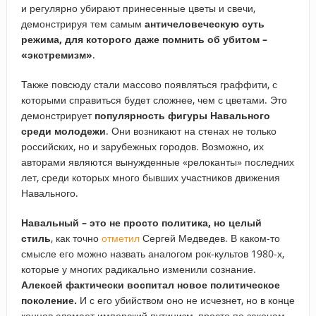
и регулярно убирают принесенные цветы и свечи,
демонстрируя тем самым
античеловеческую суть
режима, для которого даже помнить об убитом –
«экстремизм»
.
Также повсюду стали массово появляться граффити, с
которыми справиться будет сложнее, чем с цветами. Это
демонстрирует
популярность фигуры Навального
среди молодежи
. Они возникают на стенах не только
российских, но и зарубежных городов. Возможно, их
авторами являются вынужденные «релоканты» последних
лет, среди которых много бывших участников движения
Навального.
Навальный – это не просто политика, но целый
стиль
, как точно
отметил
Сергей Медведев. В каком-то
смысле его можно назвать аналогом рок-культов 1980-х,
которые у многих радикально изменили сознание.
Алексей фактически воспитал новое политическое
поколение.
И с его убийством оно не исчезнет, но в конце
концов сломает имперский путинизм, просто по законам