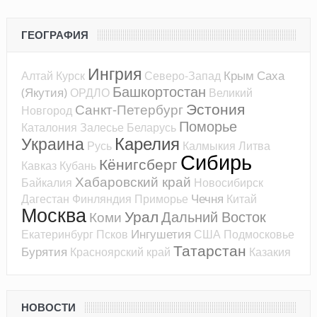
ГЕОГРАФИЯ
Ингрия
Крым
Саха
Алтай
Курск
Северо-Запад
Башкортостан
(Якутия)
ОРДЛО
Великий
Эстония
Санкт-Петербург
Новгород
Поморье
Каталония
Залесье
Беларусь
Карелия
Украина
Русь
Калмыкия
Литва
Сибирь
Кёнигсберг
Кавказ
Кубань
Хабаровский край
Байкалия
Новосибирск
Чечня
Дагестан
Финляндия
Приморье
Китай
Москва
Урал
Дальний Восток
Коми
Ингушетия
Екатеринбург
Псков
США
Подмосковье
Татарстан
Бурятия
Красноярский край
Казакия
НОВОСТИ