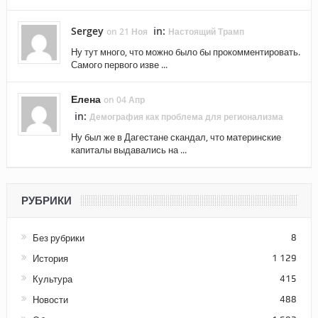
Sergey
in:
on 21 Ноя
Настоящий Трамп
Ну тут много, что можно было бы прокомментировать.
Самого первого изве ...
Елена
on 04 Апр
in:
Демография как проблема для регионализма
Ну был же в Дагестане скандал, что материнские
капиталы выдавались на ...
РУБРИКИ
Без рубрики
8
История
1 129
Культура
415
Новости
488