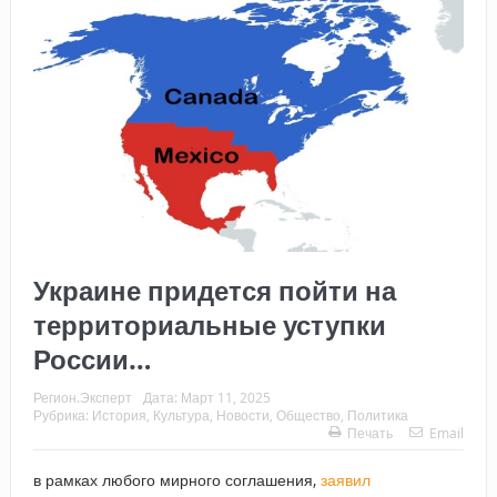
Украине придется пойти на
территориальные уступки
России…
Регион.Эксперт
Дата:
Март 11, 2025
Рубрика:
История
,
Культура
,
Новости
,
Общество
,
Политика
Печать
Email
в рамках любого мирного соглашения,
заявил