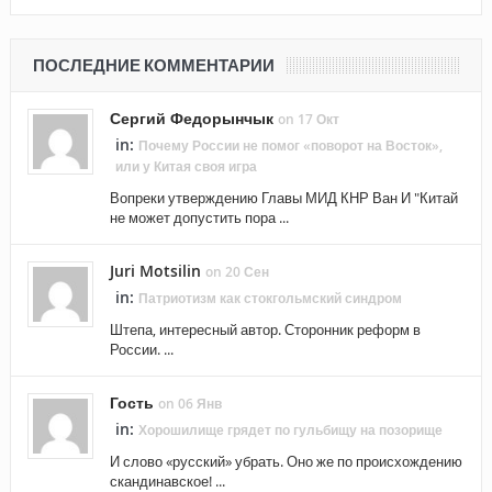
ПОСЛЕДНИЕ КОММЕНТАРИИ
Сергий Федорынчык
on 17 Окт
in:
Почему России не помог «поворот на Восток»,
или у Китая своя игра
Вопреки утверждению Главы МИД КНР Ван И "Китай
не может допустить пора ...
Juri Motsilin
on 20 Сен
in:
Патриотизм как стокгольмский синдром
Штепа, интересный автор. Сторонник реформ в
России. ...
Гость
on 06 Янв
in:
Хорошилище грядет по гульбищу на позорище
И слово «русский» убрать. Оно же по происхождению
скандинавское! ...