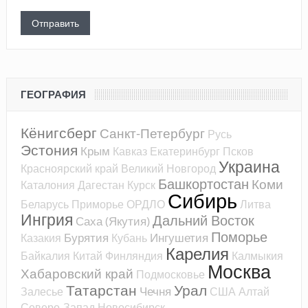
ГЕОГРАФИЯ
Кёнигсберг
Санкт-Петербург
Русь
Эстония
Крым
Кавказ
Екатеринбург
Псков
Украина
Красноярский край
Великий Новгород
Башкортостан
Коми
Каталония
Дагестан
Курск
Сибирь
Беларусь
Приморье
ОРДЛО
Литва
Ингрия
Дальний Восток
Саха (Якутия)
Поморье
Бурятия
Ингушетия
Казакия
Кубань
Карелия
Байкалия
Китай
Финляндия
Калмыкия
Москва
Хабаровский край
Подмосковье
Татарстан
Урал
Чечня
Залесье
США
Алтай
Северо-Запад
Новосибирск