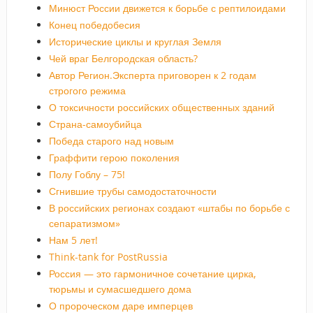
Минюст России движется к борьбе с рептилоидами
Конец победобесия
Исторические циклы и круглая Земля
Чей враг Белгородская область?
Автор Регион.Эксперта приговорен к 2 годам
строгого режима
О токсичности российских общественных зданий
Страна-самоубийца
Победа старого над новым
Граффити герою поколения
Полу Гоблу – 75!
Сгнившие трубы самодостаточности
В российских регионах создают «штабы по борьбе с
сепаратизмом»
Нам 5 лет!
Think-tank for PostRussia
Россия — это гармоничное сочетание цирка,
тюрьмы и сумасшедшего дома
О пророческом даре имперцев