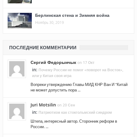
Берлинская стена и Зимняя война
Ноябрь 30, 2019
ПОСЛЕДНИЕ КОММЕНТАРИИ
Сергий Федорынчык
on 17 Окт
in:
Почему России не помог «поворот на Восток»,
или у Китая своя игра
Вопреки утверждению Главы МИД КНР Ван И "Китай
не может допустить пора ...
Juri Motsilin
on 20 Сен
in:
Патриотизм как стокгольмский синдром
Штепа, интересный автор. Сторонник реформ в
России. ...