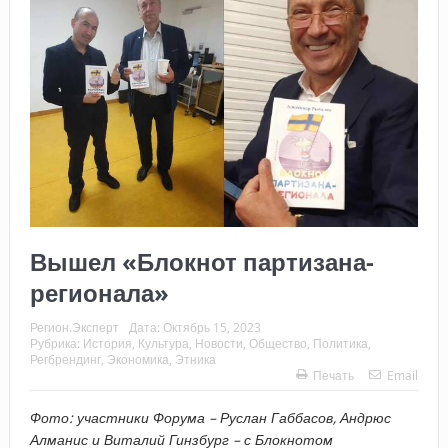
Вышел «Блокнот партизана-
регионала»
Регион.Эксперт
Дата:
Октябрь 15, 2023
Рубрика:
История
,
Культура
,
Новости
,
Общество
,
Политика
,
Регбрендинг
,
Экономика
,
Этника
Печать
Email
Фото: участники Форума – Руслан Габбасов, Андрюс
Алманис и Виталий Гинзбург – с Блокнотом