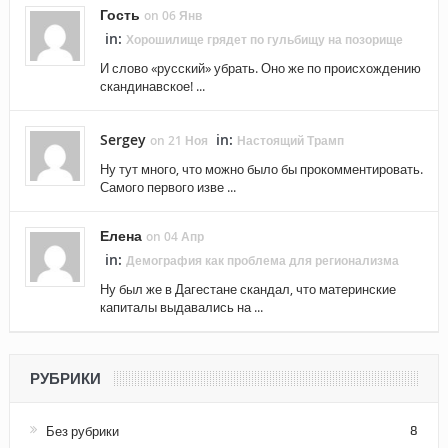
Гость
on 06 Янв
in:
Хорошилище грядет по гульбищу на позорище
И слово «русский» убрать. Оно же по происхождению
скандинавское! ...
Sergey
in:
on 21 Ноя
Настоящий Трамп
Ну тут много, что можно было бы прокомментировать.
Самого первого изве ...
Елена
on 04 Апр
in:
Демография как проблема для регионализма
Ну был же в Дагестане скандал, что материнские
капиталы выдавались на ...
РУБРИКИ
Без рубрики
8