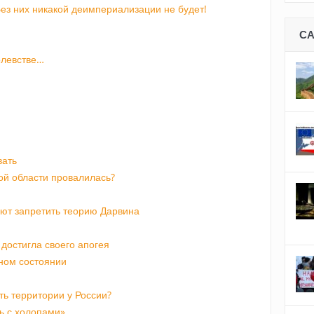
ез них никакой деимпериализации не будет!
С
олевстве…
вать
ой области провалилась?
ают запретить теорию Дарвина
достигла своего апогея
чном состоянии
ть территории у России?
ть с холопами»