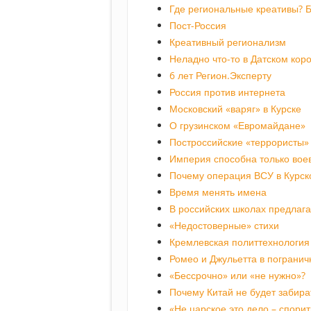
Где региональные креативы? Б
Пост-Россия
Креативный регионализм
Неладно что-то в Датском кор
6 лет Регион.Эксперту
Россия против интернета
Московский «варяг» в Курске
О грузинском «Евромайдане»
Построссийские «террористы»
Империя способна только вое
Почему операция ВСУ в Курск
Время менять имена
В российских школах предлаг
«Недостоверные» стихи
Кремлевская политтехнология 
Ромео и Джульетта в пограни
«Бессрочно» или «не нужно»?
Почему Китай не будет забира
«Не царское это дело – спори