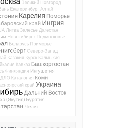
осква
Великий Новгород
бань
Екатеринбург
Алтай
Карелия
стония
Поморье
Ингрия
баровский край
ША
Литва
Залесье
Дагестан
рым
Новосибирск
Подмосковье
рал
Беларусь
Приморье
ёнигсберг
Северо-Запад
тай
Казакия
Курск
Калмыкия
Башкортостан
йкалия
Кавказ
Ингушетия
сь
Финляндия
Коми
РДЛО
Каталония
Украина
асноярский край
ибирь
Дальний Восток
ха (Якутия)
Бурятия
атарстан
Чечня