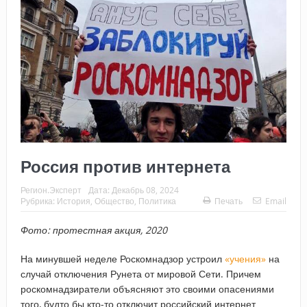
Россия против интернета
Регион.Эксперт
Дата:
Декабрь 08, 2024
Рубрика:
История
,
Общество
,
Политика
Печать
Email
Фото: протестная акция, 2020
На минувшей неделе Роскомнадзор устроил
«учения»
на
случай отключения Рунета от мировой Сети. Причем
роскомнадзиратели объясняют это своими опасениями
того, будто бы кто-то отключит российский интернет