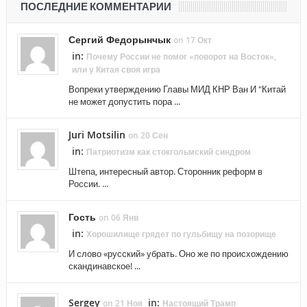
ПОСЛЕДНИЕ КОММЕНТАРИИ
Сергий Федорынчык
on 17 Окт
in:
Почему России не помог «поворот на Восток»,
или у Китая своя игра
Вопреки утверждению Главы МИД КНР Ван И "Китай
не может допустить пора ...
Juri Motsilin
on 20 Сен
in:
Патриотизм как стокгольмский синдром
Штепа, интересный автор. Сторонник реформ в
России. ...
Гость
on 06 Янв
in:
Хорошилище грядет по гульбищу на позорище
И слово «русский» убрать. Оно же по происхождению
скандинавское! ...
Sergey
in:
on 21 Ноя
Настоящий Трамп