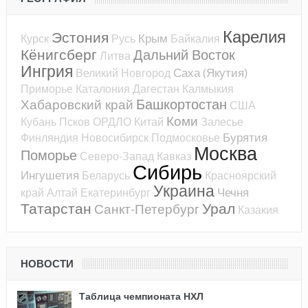
Карелия
Эстония
Крым
Курск
Русь
Байкалия
Кёнигсберг
Дальний Восток
Литва
Ингрия
Саха (Якутия)
Великий Новгород
Приморье
Каталония
Дагестан
Калмыкия
Башкортостан
Хабаровский край
США
Коми
Кубань
Псков
ОРДЛО
Китай
Залесье
Бурятия
Финляндия
Новосибирск
Подмосковье
Москва
Поморье
Северо-Запад
Кавказ
Сибирь
Ингушетия
Беларусь
Красноярский
Украина
Чечня
край
Алтай
Екатеринбург
Татарстан
Урал
Санкт-Петербург
Казакия
НОВОСТИ
Таблица чемпионата НХЛ