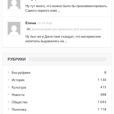
Ну тут много, что можно было бы прокомментировать.
Самого первого изве ...
Елена
on 04 Апр
in:
Демография как проблема для регионализма
Ну был же в Дагестане скандал, что материнские
капиталы выдавались на ...
РУБРИКИ
Без рубрики
8
История
1 130
Культура
415
Новости
488
Общество
1 693
Политика
1 718