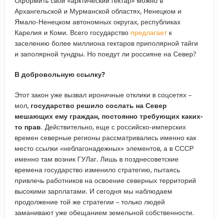
Оформить свой «арктический гектар» можно в
Архангельской и Мурманской областях, Ненецком и
Ямало-Ненецком автономных округах, республиках
Карелия и Коми. Всего государство
предлагает
к
заселению более миллиона гектаров приполярной тайги
и заполярной тундры. Но поедут ли россияне на Север?
В добровольную ссылку?
Этот закон уже вызвал ироничные отклики в соцсетях –
мол,
государство решило сослать на Север
мешающих ему граждан, постоянно требующих каких-
то прав
. Действительно, еще с российско-имперских
времен северные регионы рассматривались именно как
место ссылки «неблагонадежных» элементов, а в СССР
именно там возник ГУЛаг. Лишь в позднесоветские
времена государство изменило стратегию, пытаясь
привлечь работников на освоение северных территорий
высокими зарплатами. И сегодня мы наблюдаем
продолжение той же стратегии – только людей
заманивают уже обещанием земельной собственности.