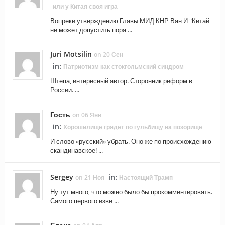
или у Китая своя игра
Вопреки утверждению Главы МИД КНР Ван И "Китай
не может допустить пора ...
Juri Motsilin
on 20 Сен
in:
Патриотизм как стокгольмский синдром
Штепа, интересный автор. Сторонник реформ в
России. ...
Гость
on 06 Янв
in:
Хорошилище грядет по гульбищу на позорище
И слово «русский» убрать. Оно же по происхождению
скандинавское! ...
Sergey
in:
on 21 Ноя
Настоящий Трамп
Ну тут много, что можно было бы прокомментировать.
Самого первого изве ...