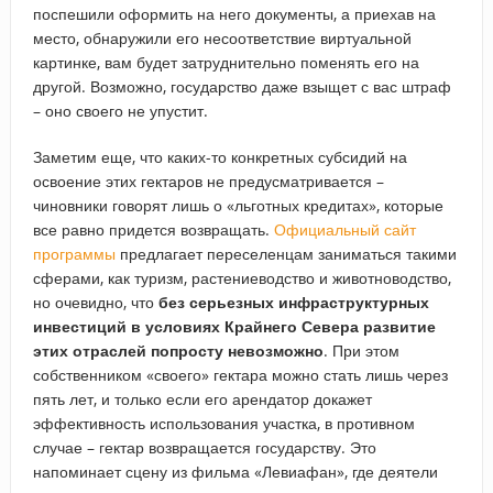
поспешили оформить на него документы, а приехав на
место, обнаружили его несоответствие виртуальной
картинке, вам будет затруднительно поменять его на
другой. Возможно, государство даже взыщет с вас штраф
– оно своего не упустит.
Заметим еще, что каких-то конкретных субсидий на
освоение этих гектаров не предусматривается –
чиновники говорят лишь о «льготных кредитах», которые
все равно придется возвращать.
Официальный сайт
программы
предлагает переселенцам заниматься такими
сферами, как туризм, растениеводство и животноводство,
но очевидно, что
без серьезных инфраструктурных
инвестиций в условиях Крайнего Севера развитие
этих отраслей попросту невозможно
. При этом
собственником «своего» гектара можно стать лишь через
пять лет, и только если его арендатор докажет
эффективность использования участка, в противном
случае – гектар возвращается государству. Это
напоминает сцену из фильма «Левиафан», где деятели