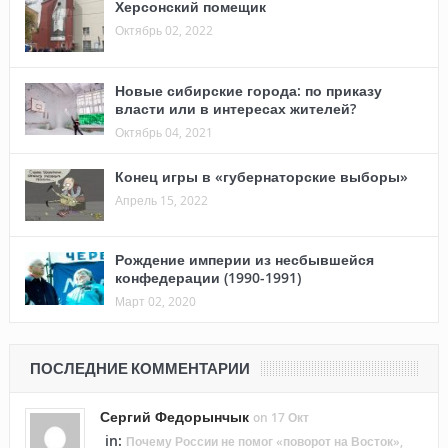
Херсонский помещик
Октябрь 02, 2022
Новые сибирские города: по приказу
власти или в интересах жителей?
Октябрь 04, 2021
Конец игры в «губернаторские выборы»
Апрель 15, 2022
Рождение империи из несбывшейся
конфедерации (1990-1991)
Март 02, 2020
ПОСЛЕДНИЕ КОММЕНТАРИИ
Сергий Федорынчык
on 17 Окт
in:
Почему России не помог «поворот на Восток»,