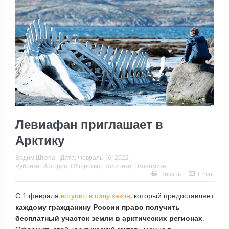
Левиафан приглашает в
Арктику
Вадим Штепа
Дата:
Февраль 16, 2022
Рубрика:
История
,
Общество
,
Политика
,
Экономика
Печать
Email
С 1 февраля
вступил в силу закон
, который предоставляет
каждому гражданину России право получить
бесплатный участок земли в арктических регионах
.