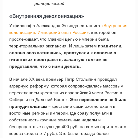
риторический.
«Внутренняя деколонизация»
У философа Александра Эткинда есть книга
«Внутренняя
колонизация. Имперский опыт России»
, в которой он
прослеживает, что главной целью империи была
территориальная экспансия. И лишь затем
правители,
словно спохватившись, приступали к освоению
гигантских пространств, зачастую толком не
представляя, что с ними делать
.
В начале ХХ века премьер Петр Столыпин проводил
аграрную реформу, которая сопровождалась массовым
переселением крестьян из европейской части России в
Сибирь и на Дальний Восток.
Это переселение не было
принудительным
– крестьяне сами охотно ехали в
восточные регионы империи, где сразу получали в
собственность крупные земельные наделы и
беспроцентные ссуды до 400 руб. на семью (при том, что
корова стоила 5-7 руб.). Это были гораздо более