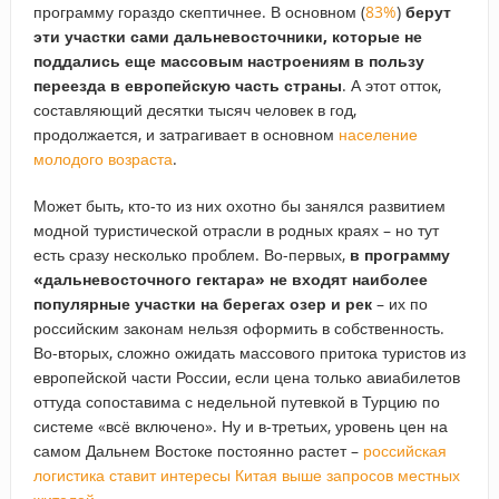
программу гораздо скептичнее. В основном (
83%
)
берут
эти участки сами дальневосточники, которые не
поддались еще массовым настроениям в пользу
переезда в европейскую часть страны
. А этот отток,
составляющий десятки тысяч человек в год,
продолжается, и затрагивает в основном
население
молодого возраста
.
Может быть, кто-то из них охотно бы занялся развитием
модной туристической отрасли в родных краях – но тут
есть сразу несколько проблем. Во-первых,
в программу
«дальневосточного гектара» не входят наиболее
популярные участки на берегах озер и рек
– их по
российским законам нельзя оформить в собственность.
Во-вторых, сложно ожидать массового притока туристов из
европейской части России, если цена только авиабилетов
оттуда сопоставима с недельной путевкой в Турцию по
системе «всё включено». Ну и в-третьих, уровень цен на
самом Дальнем Востоке постоянно растет –
российская
логистика ставит интересы Китая выше запросов местных