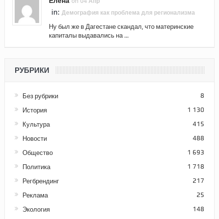
Елена
on 04 Апр
in:
Демография как проблема для регионализма
Ну был же в Дагестане скандал, что материнские
капиталы выдавались на ...
РУБРИКИ
Без рубрики
8
История
1 130
Культура
415
Новости
488
Общество
1 693
Политика
1 718
Регбрендинг
217
Реклама
25
Экология
148