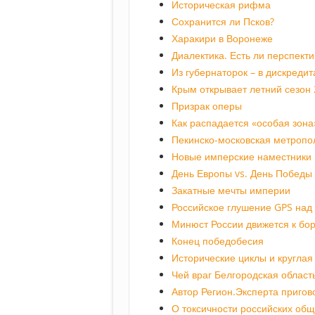
Историческая рифма
Сохранится ли Псков?
Харакири в Воронеже
Диалектика. Есть ли перспект
Из губернаторок – в дискредит
Крым открывает летний сезон
Призрак оперы
Как распадается «особая зона
Пекинско-московская метропо
Новые имперские наместники
День Европы vs. День Победы
Закатные мечты империи
Российское глушение GPS над
Минюст России движется к бо
Конец победобесия
Исторические циклы и круглая
Чей враг Белгородская област
Автор Регион.Эксперта пригов
О токсичности российских об