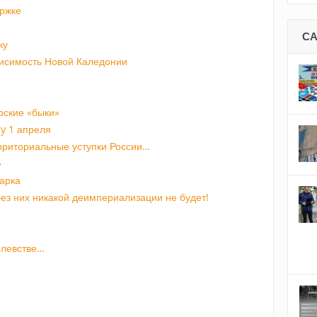
ержке
С
ку
исимость Новой Каледонии
рские «быки»
ay 1 апреля
ерриториальные уступки России…
»
арка
ез них никакой деимпериализации не будет!
олевстве…