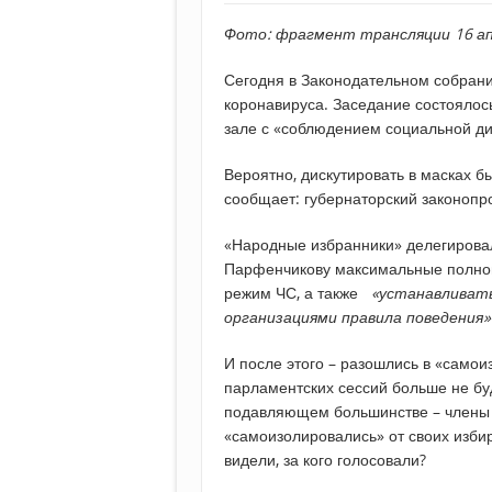
Фото: фрагмент трансляции 16 ап
Сегодня в Законодательном собрани
коронавируса. Заседание состоялось
зале с «соблюдением социальной ди
Вероятно, дискутировать в масках 
сообщает: губернаторский законопр
«Народные избранники» делегировал
Парфенчикову максимальные полном
режим ЧС, а также
«устанавливать
организациями правила поведения»
И после этого – разошлись в «само
парламентских сессий больше не буд
подавляющем большинстве – члены «
«самоизолировались» от своих избир
видели, за кого голосовали?