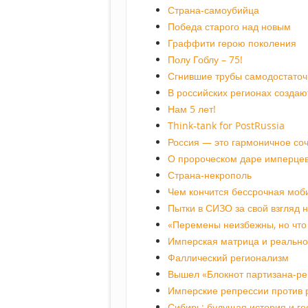
Страна-самоубийца
Победа старого над новым
Граффити герою поколения
Полу Гоблу – 75!
Сгнившие трубы самодостаточ
В российских регионах создаю
Нам 5 лет!
Think-tank for PostRussia
Россия — это гармоничное со
О пророческом даре имперце
Страна-некрополь
Чем кончится бессрочная моб
Пытки в СИЗО за свой взгляд 
«Перемены неизбежны, но что 
Имперская матрица и реально
Фаллический регионализм
Вышел «Блокнот партизана-ре
Имперские репрессии против 
Сибирь: будущая история и ге