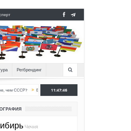
сперт
тура
Регбрендинг
СР?
Вертикаль под давлением
11:47:47
Тоннель в пустоте, как Ёжик в
ЕОГРАФИЯ
ибирь
Чечня