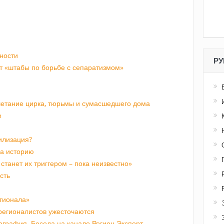
ности
РУ
т «штабы по борьбе с сепаратизмом»
четание цирка, тюрьмы и сумасшедшего дома
в
илизация?
на историю
станет их триггером – пока неизвестно»
сть
гионала»
регионалистов ужесточаются
ография. Беседа на канале Регион.Эксперт