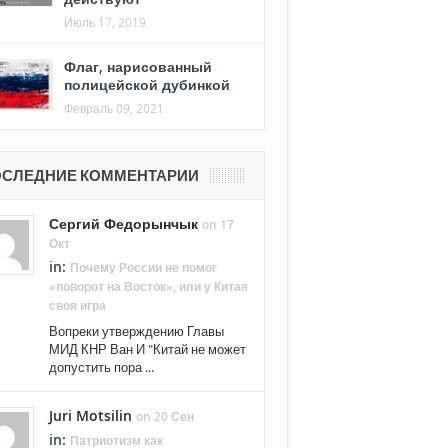
Июль 17, 2019
Флаг, нарисованный
полицейской дубинкой
Февраль 09, 2021
СЛЕДНИЕ КОММЕНТАРИИ
Сергий Федорынчык
on 17
Окт
in:
Почему России не помог
«поворот на Восток», или у Китая
своя игра
Вопреки утверждению Главы
МИД КНР Ван И "Китай не может
допустить пора ...
Juri Motsilin
on 20 Сен
in:
Патриотизм как