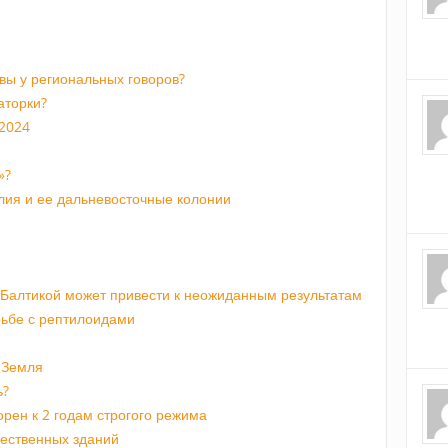
ивы у региональных говоров?
аторки?
 2024
»?
лия и ее дальневосточные колонии
 Балтикой может привести к неожиданным результатам
рьбе с рептилоидами
 Земля
ь?
орен к 2 годам строгого режима
щественных зданий