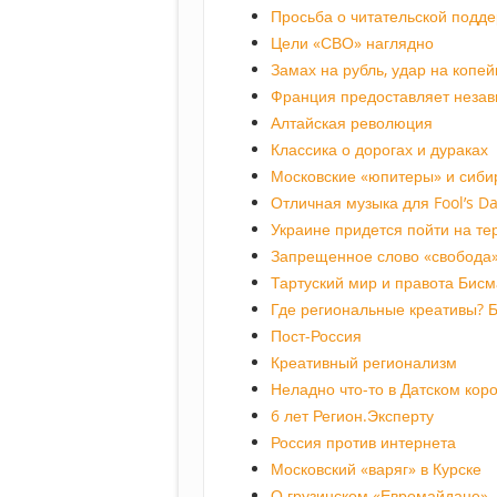
Просьба о читательской подд
Цели «СВО» наглядно
Замах на рубль, удар на копей
Франция предоставляет незав
Алтайская революция
Классика о дорогах и дураках
Московские «юпитеры» и сиби
Отличная музыка для Fool’s D
Украине придется пойти на т
Запрещенное слово «свобода
Тартуский мир и правота Бисм
Где региональные креативы? Б
Пост-Россия
Креативный регионализм
Неладно что-то в Датском кор
6 лет Регион.Эксперту
Россия против интернета
Московский «варяг» в Курске
О грузинском «Евромайдане»