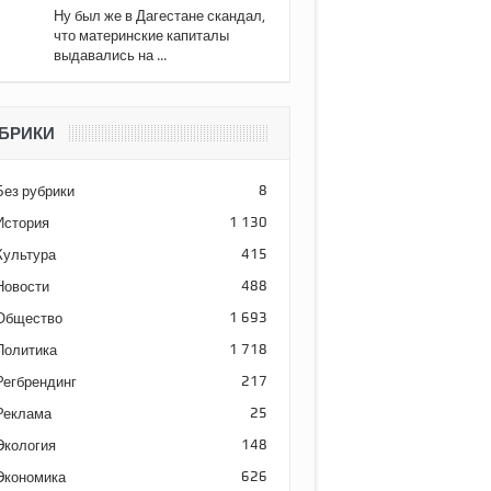
Ну был же в Дагестане скандал,
что материнские капиталы
выдавались на ...
БРИКИ
Без рубрики
8
История
1 130
Культура
415
Новости
488
Общество
1 693
Политика
1 718
Регбрендинг
217
Реклама
25
Экология
148
Экономика
626