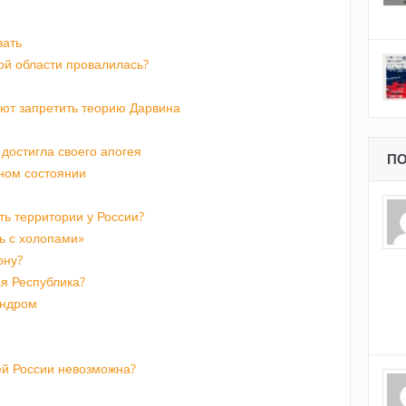
вать
ой области провалилась?
ают запретить теорию Дарвина
достигла своего апогея
ПО
чном состоянии
ть территории у России?
ть с холопами»
ону?
я Республика?
индром
й России невозможна?