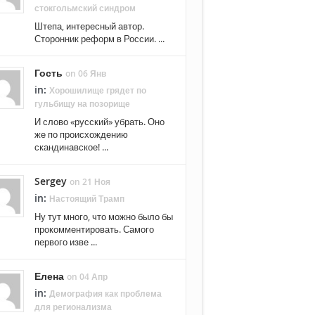
стокгольмский синдром
Штепа, интересный автор.
Сторонник реформ в России. ...
Гость
on 06 Янв
in:
Хорошилище грядет по
гульбищу на позорище
И слово «русский» убрать. Оно
же по происхождению
скандинавское! ...
Sergey
on 21 Ноя
in:
Настоящий Трамп
Ну тут много, что можно было бы
прокомментировать. Самого
первого изве ...
Елена
on 04 Апр
in:
Демография как проблема
для регионализма