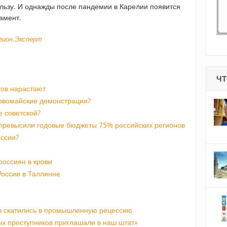
ользу. И однажды после пандемии в Карелии появится
амент.
егион.Эксперт
ЧТ
тов нарастают
рвомайские демонстрации?
 советской?
превысили годовые бюджеты 75% российских регионов
оссии?
россиян в крови
России в Таллинне
в скатились в промышленную рецессию
ых преступников приглашали в наш штат»