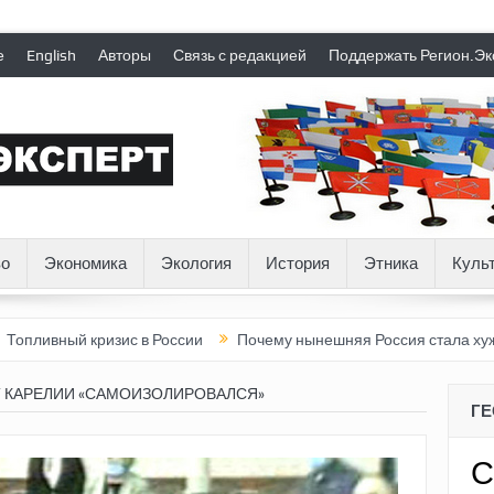
е
English
Авторы
Связь с редакцией
Поддержать Регион.Эк
о
Экономика
Экология
История
Этника
Куль
 кризис в России
Почему нынешняя Россия стала хуже, чем СС
 КАРЕЛИИ «САМОИЗОЛИРОВАЛСЯ»
Г
С