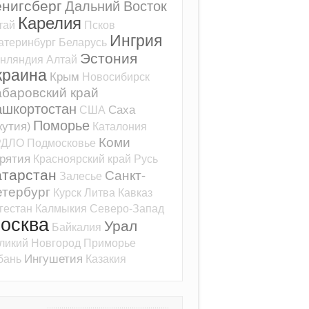
ёнигсберг
Дальний Восток
Карелия
тай
Псков
Ингрия
атеринбург
Беларусь
Эстония
нляндия
Алтай
краина
Крым
Новосибирск
баровский край
ашкортостан
Саха
США
Поморье
кутия)
Каталония
Коми
РДЛО
Подмосковье
рятия
Красноярский край
Русь
атарстан
Санкт-
Залесье
тербург
Курск
Литва
Кавказ
гестан
Калмыкия
Северо-Запад
осква
Урал
Байкалия
ликий Новгород
Приморье
Ингушетия
бань
Казакия