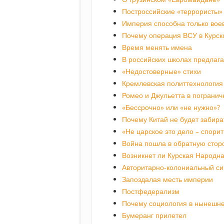
Построссийские «террористы»
Империя способна только вое
Почему операция ВСУ в Курск
Время менять имена
В российских школах предлаг
«Недостоверные» стихи
Кремлевская политтехнология 
Ромео и Джульетта в пограни
«Бессрочно» или «не нужно»?
Почему Китай не будет забира
«Не царское это дело – спори
Война пошла в обратную стор
Возникнет ли Курская Народна
Авторитарно-колониальный с
Запоздалая месть империи
Постфедерализм
Почему социология в нынешне
Бумеранг прилетел