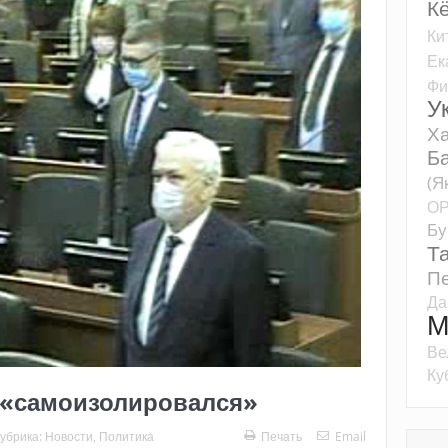
К
Ки
Ек
Фи
У
Ха
Б
(Я
О
Бу
Т
Пе
Да
М
Ве
Ку
 «самоизолировался»
убрика:
Новости
,
Политика
Печать
Email