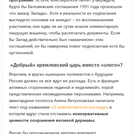
будто бы Беловежские соглашения 1991 года произошли
«по заказу Запада». Хотя в реальности их подписание
выглядело похожим на анекдот – по воспоминаниям
участников, они едва ли не сутки искали элементарную
пишущую машинку, чтобы распечатать документы. Если
бы Запад действительно был «заказчиком» этих
соглашений, он бы наверняка помог подписантам хотя бы
оргтехникой.
«Добрый» кремлевский царь вместо «злого»?
Впрочем, в кругах нынешних полемистов о будущем
России далеко не все ждут ее распада. Есть и фракция
активных сторонников «единой и неделимой», порой
представленная неожиданными персонажами. Например,
авангардная поэтесса Алина Витухновская написала
текст под названием
«О невозможности распада»
, в
котором вдруг стала отстаивать
консервативные
ценности сохранения великой державы
.
Вроде бы оппозиционная авторка критикует