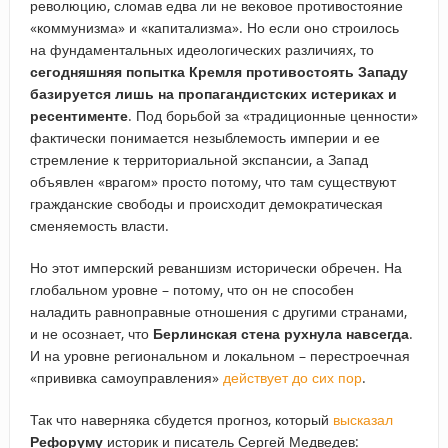
революцию, сломав едва ли не вековое противостояние
«коммунизма» и «капитализма». Но если оно строилось
на фундаментальных идеологических различиях, то
сегодняшняя попытка Кремля противостоять Западу
базируется лишь на пропагандистских истериках и
ресентименте
. Под борьбой за «традиционные ценности»
фактически понимается незыблемость империи и ее
стремление к территориальной экспансии, а Запад
объявлен «врагом» просто потому, что там существуют
гражданские свободы и происходит демократическая
сменяемость власти.
Но этот имперский реваншизм исторически обречен. На
глобальном уровне – потому, что он не способен
наладить равноправные отношения с другими странами,
и не осознает, что
Берлинская стена рухнула навсегда
.
И на уровне региональном и локальном – перестроечная
«прививка самоуправления»
действует до сих пор
.
Так что наверняка сбудется прогноз, который
высказал
Рефоруму
историк и писатель Сергей Медведев: