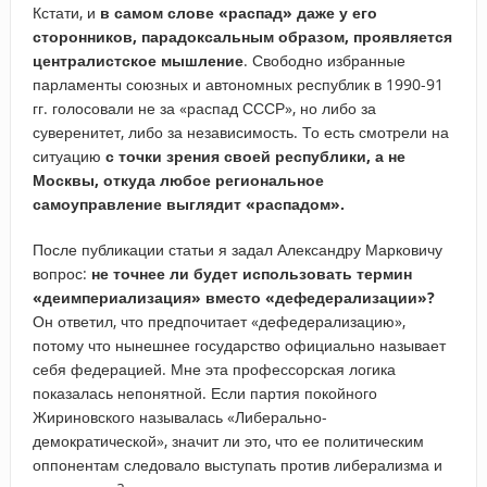
Кстати, и
в самом слове «распад» даже у его
сторонников, парадоксальным образом, проявляется
централистское мышление
. Свободно избранные
парламенты союзных и автономных республик в 1990-91
гг. голосовали не за «распад СССР», но либо за
суверенитет, либо за независимость. То есть смотрели на
ситуацию
с точки зрения своей республики, а не
Москвы, откуда любое региональное
самоуправление выглядит «распадом».
После публикации статьи я задал Александру Марковичу
вопрос:
не точнее ли будет использовать термин
«деимпериализация» вместо «дефедерализации»?
Он ответил, что предпочитает «дефедерализацию»,
потому что нынешнее государство официально называет
себя федерацией. Мне эта профессорская логика
показалась непонятной. Если партия покойного
Жириновского называлась «Либерально-
демократической», значит ли это, что ее политическим
оппонентам следовало выступать против либерализма и