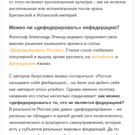
от этого исчезнет русскоязычная культура – как не исчезла
англоязычная или испаноязычная после краха
Британской и Испанской империй.
Можно ли «дефедерировать» нефедерацию?
Философ Александр Эткинд недавно предложил свою
версию решения нынешнего кризиса в статье
«Дефедерировать Россию»
. Статья стала глобально
популярной и вышла, кроме русского, на
английском
и
французском
языках.
С автором безусловно можно согласиться
: «Россия
называет себя федерацией… на деле она ведет себя
как империя эпохи упадка».
Однако именно поэтому
название его статьи несколько озадачивает:
как можно
«дефедерировать» то, что не является федерацией?
В реальности Россия уже давно «дефедерирована» – ее
регионы не обладают и малой долей того политического,
экономического и культурного самоуправления, которая
есть у субъектов реальных мировых федераций. Да по