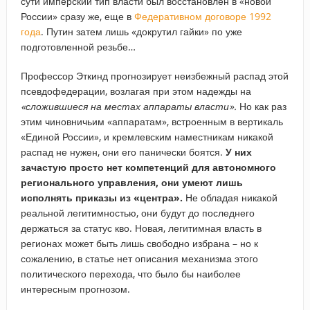
сути имперский тип власти был восстановлен в «новой
России» сразу же, еще в
Федеративном договоре 1992
года
. Путин затем лишь «докрутил гайки» по уже
подготовленной резьбе…
Профессор Эткинд прогнозирует неизбежный распад этой
псевдофедерации, возлагая при этом надежды на
«сложившиеся на местах аппараты власти».
Но как раз
этим чиновничьим «аппаратам», встроенным в вертикаль
«Единой России», и кремлевским наместникам никакой
распад не нужен, они его панически боятся.
У них
зачастую просто нет компетенций для автономного
регионального управления, они умеют лишь
исполнять приказы из «центра».
Не обладая никакой
реальной легитимностью, они будут до последнего
держаться за статус кво. Новая, легитимная власть в
регионах может быть лишь свободно избрана – но к
сожалению, в статье нет описания механизма этого
политического перехода, что было бы наиболее
интересным прогнозом.