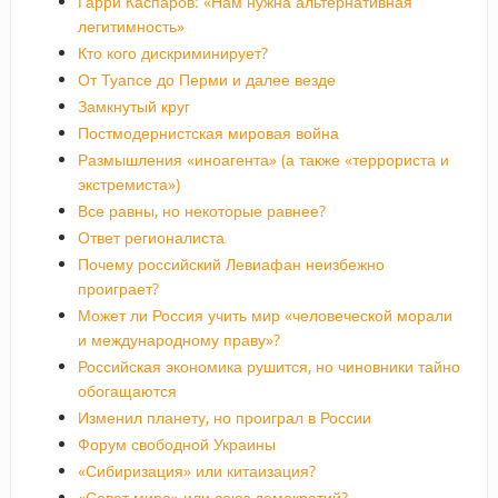
Гарри Каспаров: «Нам нужна альтернативная
легитимность»
Кто кого дискриминирует?
От Туапсе до Перми и далее везде
Замкнутый круг
Постмодернистская мировая война
Размышления «иноагента» (а также «террориста и
экстремиста»)
Все равны, но некоторые равнее?
Ответ регионалиста
Почему российский Левиафан неизбежно
проиграет?
Может ли Россия учить мир «человеческой морали
и международному праву»?
Российская экономика рушится, но чиновники тайно
обогащаются
Изменил планету, но проиграл в России
Форум свободной Украины
«Сибиризация» или китаизация?
«Совет мира» или союз демократий?