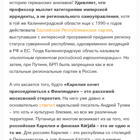
историю германских анклавов?
Удивляет, что
профессор мыслит категориями имперской
ирреденты, а не регионального самоуправления
, хотя
в той же Калининградской области еще с 1990-х годов
действовала
Балтийская Республиканская партия
,
выступавшая с интересной программой придания региону
статуса суверенной республики, одновременно входящей
в РФ и ЕС. Тогда Калининградскую область называли
«пилотным проектом российской евроинтеграции»
. Но
затем, при Путине, БРП была запрещена как и все
остальные региональные партии в России.
А что касается того, будто
«Карелия хочет
присоединиться к Финляндии» – это расхожий
московский стереотип.
На него уже давно и
основательно
ответил
карельский писатель Андрей Туоми
– это хоть и культурно близкие, но все же различные
территории. Путаница во многом возникает из-за того, что
российская Карелия и финская Karjala – это не одно и
то же
. Для россиян Карелия – это республика со столицей
в Петрозаводске, а для финнов Karjala – это в первую