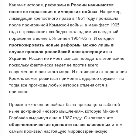
Как учит история,
реформы в России начинаются
после ее поражения в имперских войнах
. Например,
ликвидация крепостного права в 1861 году произошла
после проигранной Крымской войны, а манифест 1905
года о гражданских свободах стал одним из следствий
поражения в войне с Японией 1904-05 гг. И сегодня
прогнозировать новые реформы можно лишь в
случае провала российской «спецоперации» в
Украине
. Россия не имеет шансов победить в этой войне,
поскольку фактически ведет ее против всего
современного развитого мира. И в отчаянии от поражения
Кремль может решиться применить ядерное оружие – но
тогда все прогнозы любых авторов отменяются в
принципе.
Прежняя «холодная война» была прекращена забытой
ныне доктриной «нового мышления», которую Михаил
Горбачёв выдвинул еще в 1987 году. Он заявил, что
общечеловеческие ценности выше классовых
и тем
самым произвел настоящую мировоззренческую