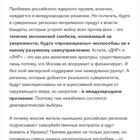
Проблема российского ядерного оружия, конечно,
нуждается в международном решении. Но полагать, будто
в суверенных регионах непременно придут к власти
бандиты, которые устроят войну всех против всех – это
типично московский снобизм, основанный на
уверенности, будто «провинциалы» неспособны ни к
какому разумному самоуправлению
. Кстати, «ДНР» и
«ЛНР» – это как раз кремлевские креатуры, существующие
лишь потому, что Москва их вооружает и финансирует. И
без этой имперской поддержки они немедленно рухнут. А
регионы, которые добьются реального суверенитета,
будут заинтересованы не в агрессивной изоляции от
окружающего мира, но напротив –
в международном
признании
. Поэтому там неизбежно состоятся
демократические выборы.
А почему многие жители нынешних российских регионов
подписывают самоубийственные контракты и едут
воевать в Украину? Причем далеко не только русские, но
уроженцы самых разных национальных республик – от