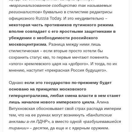
«маргинализованное сообщество так называемых
регионалистов»
буквально в стилистике редактрисы
официозного Russia Today. И это неудивительно –
некоторая часть противников путинского режима
вполне совпадает с его яростными защитниками в
убеждении о необходимости российского
москвоцентризма
. Разница между ними лишь
стилистическая – если вторые просто хотели бы
сохранить статус кво, то первые мечтают поменять
«злого» кремлевского царя на «доброго». И тогда, по их
мнению, наступит «прекрасная Россия будущего».
Однако
если это государство по-прежнему будет
основано на принципах московского
гиперцентрализма, любая смена власти в нем станет
лишь началом нового имперского цикла
. Алина
Витухновская обосновывает свой страх распада империи
тем, что на ее руинах могут возникнуть
«бандитские
анклавы а-ля ЛДНР»
, а вместо одной
«разбушевавшейся
тирании»
– десятки, да еще и с ядерным оружием.