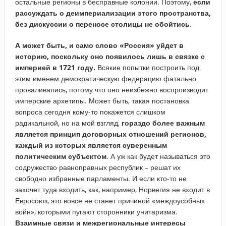
остальные регионы в бесправные колонии. Поэтому,
если
рассуждать о деимпериализации этого пространства,
без дискуссии о переносе столицы не обойтись
.
А может быть, и само слово «Россия» уйдет в
историю, поскольку оно появилось лишь в связке с
империей в 1721 году.
Всякие попытки построить под
этим именем демократическую федерацию фатально
проваливались, потому что оно неизбежно воспроизводит
имперские архетипы. Может быть, такая постановка
вопроса сегодня кому-то покажется слишком
радикальной, но на мой взгляд,
гораздо более важным
является принцип договорных отношений регионов,
каждый из которых является суверенным
политическим субъектом
. А уж как будет называться это
содружество равноправных республик – решат их
свободно избранные парламенты. И если кто-то не
захочет туда входить, как, например, Норвегия не входит в
Евросоюз, это вовсе не станет причиной «междоусобных
войн», которыми пугают сторонники унитаризма.
Взаимные связи и межрегиональные интересы