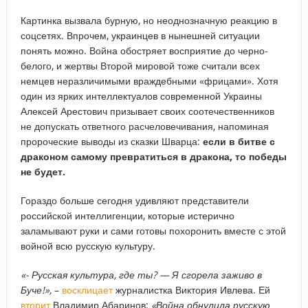
Картинка вызвала бурную, но неоднозначную реакцию в
соцсетях. Впрочем, украинцев в нынешней ситуации
понять можно. Война обостряет восприятие до черно-
белого, и жертвы Второй мировой тоже считали всех
немцев неразличимыми враждебными «фрицами». Хотя
один из ярких интеллектуалов современной Украины
Алексей Арестович призывает своих соотечественников
не допускать ответного расчеловечивания, напоминая
пророческие выводы из сказки Шварца:
если в битве с
драконом самому превратиться в дракона, то победы
не будет.
Гораздо больше сегодня удивляют представители
российской интеллигенции, которые истерично
заламывают руки и сами готовы похоронить вместе с этой
войной всю русскую культуру.
«- Русская культура, где ты? — Я сгорела заживо в
Буче!»,
–
восклицает
журналистка Виктория Ивлева. Ей
вторит
Владимир Абаринов:
«Война обнулила русскую