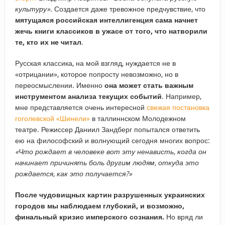
культуру».
Создается даже тревожное предчувствие, что
мятущаяся российская интеллигенция сама начнет
жечь книги классиков в ужасе от того, что натворили
те, кто их не читал
.
Русская классика, на мой взгляд, нуждается не в
«отрицании», которое попросту невозможно, но в
переосмыслении. Именно
она может стать важным
инструментом анализа текущих событий
. Например,
мне представляется очень интересной
свежая постановка
гоголевской «Шинели»
в таллиннском Молодежном
театре. Режиссер Даниил Зандберг попытался ответить
ею на философский и волнующий сегодня многих вопрос:
«Что рождает в человеке вот эту ненависть, когда он
начинает причинять боль другим людям, откуда это
рождается, как это получается?»
После чудовищных картин разрушенных украинских
городов мы наблюдаем глубокий, и возможно,
финальный кризис имперского сознания.
Но вряд ли