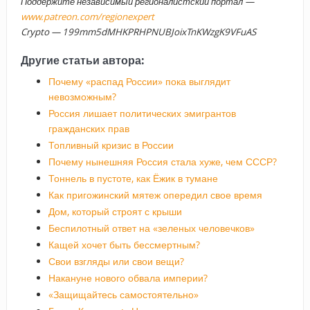
Поддержите независимый регионалистский портал —
www.patreon.com/regionexpert
Crypto — 199mm5dMHKPRHPNUBJoixTnKWzgK9VFuAS
Другие статьи автора:
Почему «распад России» пока выглядит
невозможным?
Россия лишает политических эмигрантов
гражданских прав
Топливный кризис в России
Почему нынешняя Россия стала хуже, чем СССР?
Тоннель в пустоте, как Ёжик в тумане
Как пригожинский мятеж опередил свое время
Дом, который строят с крыши
Беспилотный ответ на «зеленых человечков»
Кащей хочет быть бессмертным?
Свои взгляды или свои вещи?
Накануне нового обвала империи?
«Защищайтесь самостоятельно»