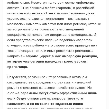
инфантильно. Несмотря на историческую мифологию,
автохтоны не слишком любят «варягов», в российской
политической лексике 21 века за этим термином даже
укрепилась негативная коннотация – так называют
московских наместников в том или ином регионе, которые
зачастую ничего не понимают в его внутренней
специфике, но желают им авторитарно командовать. И
если представить себе явление подобных «варягов»
откуда-то из-за рубежа – это скорее всего приведет не к
«европеизации» тех или иных российских регионов, а
напротив –
спровоцирует в них имперскую реакцию,
которую уже сегодня насаждает кремлевская
пропаганда
.
Разумеется, регионы заинтересованы в активном
сотрудничестве с соседними странами, и нынешний
ремейк «железного занавеса» неизбежно рухнет. Но
любые перемены могут стать эффективными лишь
если будут опираться на запросы местного
населения, а не на какие-то заданные извне
программы
. Кстати, конспирологи любят утверждать,