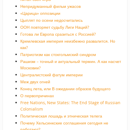
Непридуманный фильм ужасов
«Царица» оппозиции
Цыплят по осени недосчитались
ООН повторяет судьбу Лиги Наций?
Готова ли Европа сразиться с Россией?
Кремлевская империя неизбежно развалится. Но
как?
Патриотизм как стокгольмский синдром
Рашизм – точный и актуальный термин. А как насчет
Московии?
Централистский фатум империи
Меж двух огней
Конец лета, или В ожидании образов будущего
О первопричинах
Free Nations, New States: The End Stage of Russian
Colonialism
Политическая лошадь и этническая телега
Почему Хельсинкские соглашения сегодня не
работают?