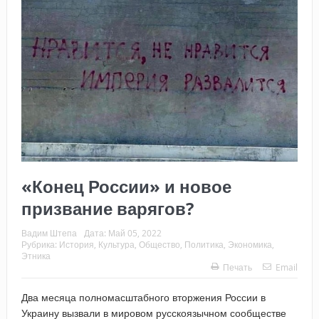
«Конец России» и новое
призвание варягов?
Вадим Штепа
Дата:
Май 05, 2022
Рубрика:
История
,
Культура
,
Общество
,
Политика
,
Экономика
,
Этника
Печать
Email
Два месяца полномасштабного вторжения России в
Украину вызвали в мировом русскоязычном сообществе