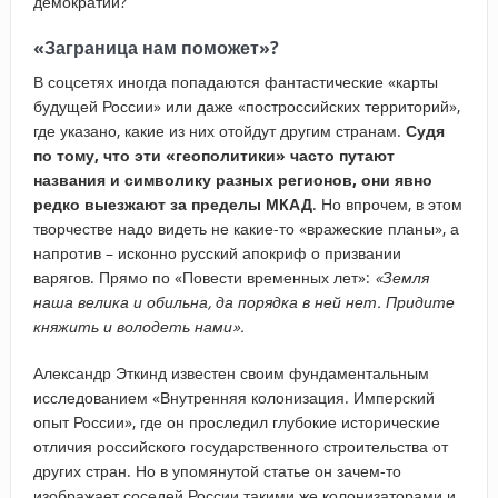
демократии?
«Заграница нам поможет»?
В соцсетях иногда попадаются фантастические «карты
будущей России» или даже «построссийских территорий»,
где указано, какие из них отойдут другим странам.
Судя
по тому, что эти «геополитики» часто путают
названия и символику разных регионов, они явно
редко выезжают за пределы МКАД
. Но впрочем, в этом
творчестве надо видеть не какие-то «вражеские планы», а
напротив – исконно русский апокриф о призвании
варягов. Прямо по «Повести временных лет»:
«Земля
наша велика и обильна, да порядка в ней нет. Придите
княжить и володеть нами».
Александр Эткинд известен своим фундаментальным
исследованием «Внутренняя колонизация. Имперский
опыт России», где он проследил глубокие исторические
отличия российского государственного строительства от
других стран. Но в упомянутой статье он зачем-то
изображает соседей России такими же колонизаторами и