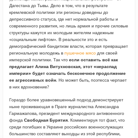
Дагестана до Тывы. Дело в том, что в результате
кремлевской политики эти регионы доведены до
депрессивного статуса, где нет нормальной работы и
современного развития, но лишь армия и прочие силовые
структуры кажутся их молодым жителям надежным
«социальным лифтом». В реальности это и есть
демографический бандитизм власти, которая превращает
региональную молодежь в
пушечное мясо
для своей
имперской политики. Так что
если оставить всё как
предлагает Алина Витухновская, этот «нераспад
империи» будет означать бесконечное продолжение
ее агрессивных войн
. Но может быть, поэтесса черпает
в них вдохновение?
Гораздо более уравновешенный подход демонстрирует
ныне проживающая в Праге журналистка Александра
Гармажапова, президент международного антивоенного
фонда
Свободная Бурятия
. Комментируя тот факт, что
среди погибших в Украине российских военнослужащих
большинство составляют выходцы из этой республики,