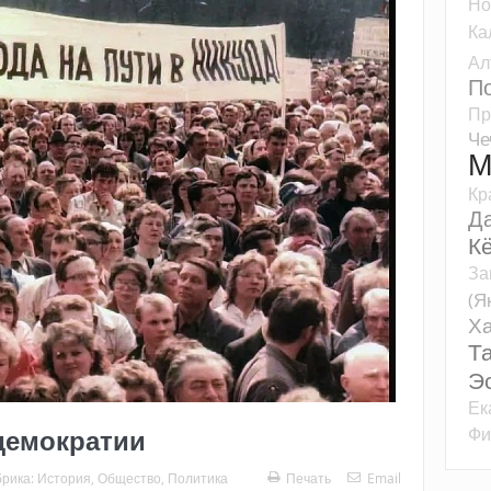
Но
Ка
Ал
П
Пр
Че
М
Кр
Д
К
За
(Я
Ха
Т
Э
Ек
Фи
демократии
брика:
История
,
Общество
,
Политика
Печать
Email