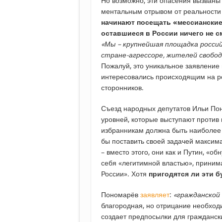
Но возможно, эти опасения вызваны 
ментальным отрывом от реальности 
начинают посещать «мессианские» 
оставшиеся в России ничего не 
«Мы – крупнейшая площадка россий
стране-агрессоре, жителей свобод
Пожалуй, это уникальное заявление 
интересовались происходящим на р
сторонников.
Съезд народных депутатов Ильи По
уровней, которые выступают против 
избранникам должна быть наиболее 
бы поставить своей задачей максима
– вместо этого, они как и Путин, «
себя «легитимной властью», приним
России». Хотя
пригодятся ли эти 
Пономарёв
заявляет
:
«гражданской
благородная, но отрицание необход
создает предпосылки для гражданск