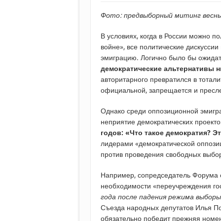
Фото: предвыборный митинг весны
В условиях, когда в России можно п
войне», все политические дискуссии
эмиграцию. Логично было бы ожидать
демократические альтернативы 
авторитарного превратился в тотали
официальной, запрещается и пресл
Однако среди оппозиционной эмигр
неприятие демократических проекто
годов: «Что такое демократия? Э
лидерами «демократической оппозиц
против проведения свободных выбо
Например, сопредседатель Форума с
необходимости «переучреждения гос
года после падения режима выборы
Съезда народных депутатов Илья П
обязательно победит прежняя номен