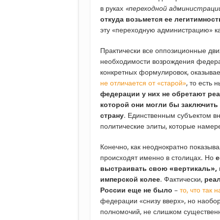
в руках
«переходной администраци
откуда возьмется ее легитимност
эту «переходную администрацию» ка
Практически все оппозиционные дви
необходимости возрождения федерал
конкретных формулировок, оказывае
не отличается от «старой»
, то есть
федерации у них не обретают реа
которой они могли бы заключить
страну
. Единственным субъектом вн
политические элиты, которые намере
Конечно, как неоднократно показыв
происходят именно в столицах. Но
е
выстраивать свою «вертикаль», 
имперской колее
. Фактически,
реа
России еще не было
–
то, что так 
федерации «снизу вверх», но наобор
полномочий, не слишком существен