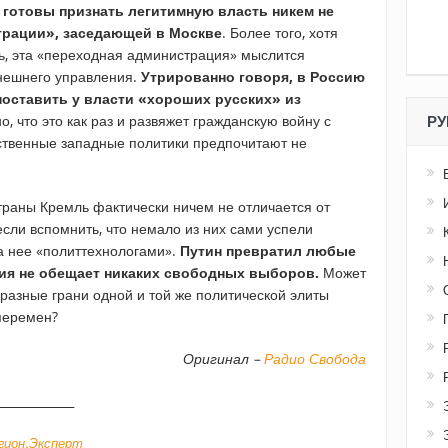
т готовы признать легитимную власть никем не
трации», заседающей в Москве
. Более того, хотя
ь, эта «переходная администрация» мыслится
внешнего управления.
Утрированно говоря, в Россию
оставить у власти «хороших русских» из
 что это как раз и развяжет гражданскую войну с
РУ
ственные западные политики предпочитают не
траны Кремль фактически ничем не отличается от
если вспомнить, что немало из них сами успели
на нее «политтехнологами».
Путин превратил любые
ия не обещает никаких свободных выборов.
Может
разные грани одной и той же политической элиты
перемен?
Оригинал –
Радио Свобода
_____________
гион.Эксперт