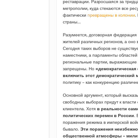
реставрации. Разросшаяся за тридца
метрополии, куда стекаются все рес
фактически
превращены в колонии
.
страны…
Разумеется, договорная федерация 
жителей различных регионов, а оно
Сегодня таких выборов не существуе
наместники, а парламенты областей 
региональные партии, выражающие г
запрещены. Но
«демократическая 
включить этот демократический 
политику – как конкуренцию различн
Основной аргумент, который высказы
свободных выборах придут к власти 
клиентела. Хотя
в реальности сам
политических перемен в России
.
поражения режима в имперской войне
бывало.
Эти поражения неизбежно
общественной атмосферы – милит