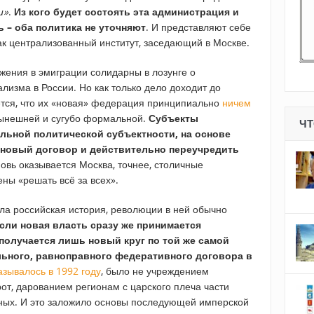
и»
.
Из кого будет состоять эта администрация и
ь – оба политика не уточняют
. И представляют себе
к централизованный институт, заседающий в Москве.
жения в эмиграции солидарны в лозунге о
изма в России. Но как только дело доходит до
тся, что их «новая» федерация принципиально
ничем
 нынешней и сугубо формальной.
Субъекты
ЧТ
льной политической субъектности, на основе
 новый договор и действительно переучредить
овь оказывается Москва, точнее, столичные
ны «решать всё за всех».
ала российская история, революции в ней обычно
сли новая власть сразу же принимается
получается лишь новый круг по той же самой
льного, равноправного федеративного договора в
называлось в 1992 году
, было не учреждением
от, дарованием регионам с царского плеча части
ных. И это заложило основы последующей имперской