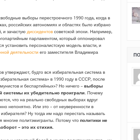
вободные выборы перестроечного 1990 года, когда в
ках, российских автономиях и областях было избрано
, и зачастую
диссидентов
советской эпохи. Например,
ногопартийным парламентом, который оппонировал
я установить персоналистскую модель власти, и
нной деятельности
его заместителя Владимира
ПО
в утверждают, будто вся избирательная система в
збирательная система» в 1990 году в СССР, после
мунистов и беспартийных»? Но ничего –
выборы
ей системы их убедительно проиграли
. Почему
тся, что на реально свободных выборах вдруг
но непонятно. Или это – от неуверенности в
избирателя? Ну тогда им надо перестать называть
бя многие политэмигранты. Потому что
политики не
борот – это их стихия.