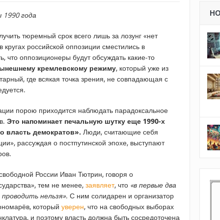
Н
 1990 года
олучить тюремный срок всего лишь за лозунг «нет
 в кругах российской оппозиции сместились в
, что оппозиционеры будут обсуждать какие-то
нынешнему кремлевскому режиму
, который уже из
тарный, где всякая точка зрения, не совпадающая с
едуется.
ации порою приходится наблюдать парадоксальное
в.
Это напоминает печальную шутку еще 1990-х
то власть демократов».
Люди, считающие себя
ии», рассуждая о постпутинской эпохе, выступают
ров.
вободной России Иван Тютрин, говоря о
ударства», тем не менее,
заявляет
, что
«в первые два
 проводить нельзя»
. С ним солидарен и организатор
ономарёв, который
уверен
, что на свободных выборах
клатура, и поэтому власть должна быть сосредоточена