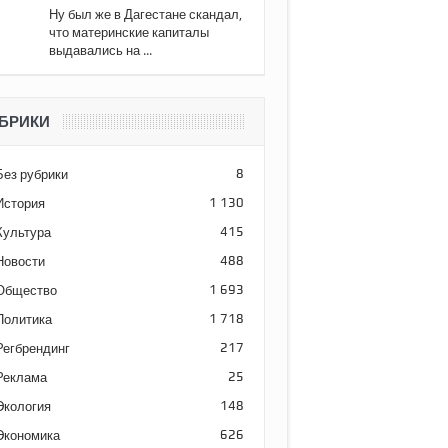
Ну был же в Дагестане скандал,
что материнские капиталы
выдавались на ...
БРИКИ
Без рубрики
8
История
1 130
Культура
415
Новости
488
Общество
1 693
Политика
1 718
Регбрендинг
217
Реклама
25
Экология
148
Экономика
626