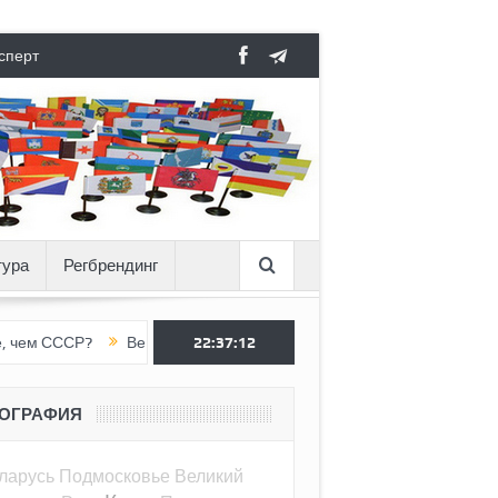
сперт
тура
Регбрендинг
Р?
Вертикаль под давлением
22:37:13
Тоннель в пустоте, как Ёжик в 
ЕОГРАФИЯ
ларусь
Подмосковье
Великий