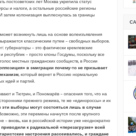
ть постсоветских лет Москва укрепила статус
урсы и налоги, а остальные российские регионы
 И затем колонизация выплеснулась за границы
С
может возникнуть лишь на основе волеизъявления
 выражается классическим путем – свободных выборов.
т: губернаторы – это фактически кремлевские
и республик – просто клоны Госдумы, поскольку все
олос местных гражданских сообществ, в России
оппозиция» в эмиграции почему-то не призывает
механизм
, который вернет в Россию нормальную
ых идей и партий.
вают и Тютрин, и Пономарёв – опасения того, что на
сторонники прежнего режима, те же «единороссы» и их
и эти выборы могут состояться лишь в случае
 Возможно, эти перемены начнутся после крупного
 – вновь, как в российской истории уже неоднократно
 приводили к радикальной «перезагрузке» всей
аристские настроения рассеивались, и граждане