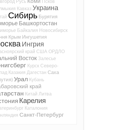
Коми
вгород
Русь
Псков
Украина
лмыкия
Кавказ
Сибирь
Бурятия
тай
оморье
Башкортостан
иморье
Байкалия
Новосибирск
чня
Крым
Ингушетия
осква
Ингрия
асноярский край
США
ОРДЛО
альний Восток
Залесье
ёнигсберг
Курск
Северо-
Саха
пад
Казакия
Дагестан
Урал
кутия)
Кубань
баровский край
атарстан
Китай
Литва
Карелия
стония
атеринбург
Каталония
Санкт-Петербург
нляндия