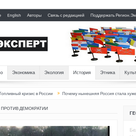
е
English
Авторы
Связь с редакцией
Поддержать Регион.Эк
о
Экономика
Экология
История
Этника
Куль
кризис в России
Почему нынешняя Россия стала хуже, чем ССС
 ПРОТИВ ДЕМОКРАТИИ
Г
Бе