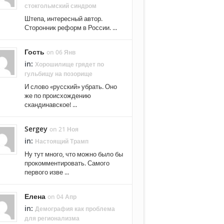
стокгольмский синдром
Штепа, интересный автор.
Сторонник реформ в России. ...
Гость
on 06 Янв
in:
Хорошилище грядет по
гульбищу на позорище
И слово «русский» убрать. Оно
же по происхождению
скандинавское! ...
Sergey
on 21 Ноя
in:
Настоящий Трамп
Ну тут много, что можно было бы
прокомментировать. Самого
первого изве ...
Елена
on 04 Апр
in:
Демография как проблема
для регионализма