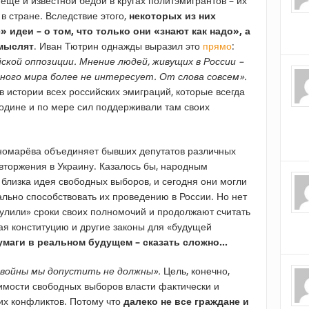
еще и известной бедой в кругах политэмигрантов – их
в стране. Вследствие этого,
некоторых из них
идеи – о том, что только они «знают как надо», а
смыслят
. Иван Тютрин однажды выразил это
прямо
:
ской оппозиции. Мнение людей, живущих в России –
ного мира более не интересует. От слова совсем».
в истории всех российских эмиграций, которые всегда
одине и по мере сил поддерживали там своих
номарёва объединяет бывших депутатов различных
вторжения в Украину. Казалось бы, народным
близка идея свободных выборов, и сегодня они могли
льно способствовать их проведению в России. Но нет
обнулили» сроки своих полномочий и продолжают считать
ая конституцию и другие законы для «будущей
бумаги в реальном будущем – сказать сложно…
 войны мы допустить не должны».
Цель, конечно,
имости свободных выборов власти фактически и
их конфликтов. Потому что
далеко не все граждане и