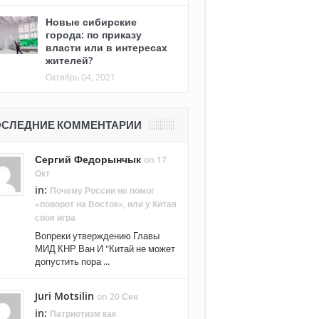
Новые сибирские
города: по приказу
власти или в интересах
жителей?
Октябрь 04, 2021
СЛЕДНИЕ КОММЕНТАРИИ
Сергий Федорынчык
on 17
Окт
in:
Почему России не помог
«поворот на Восток», или у Китая
своя игра
Вопреки утверждению Главы
МИД КНР Ван И "Китай не может
допустить пора ...
Juri Motsilin
on 20 Сен
in:
Патриотизм как