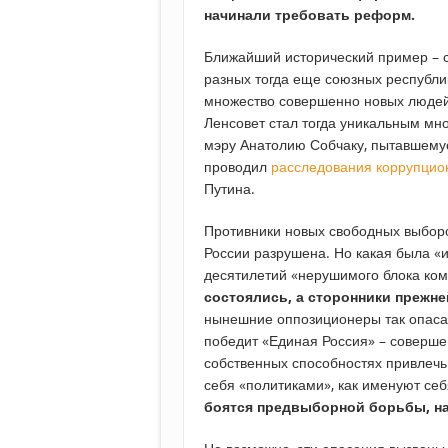
начинали требовать реформ.
Ближайший исторический пример – с
разных тогда еще союзных республи
множество совершенно новых людей
Ленсовет стал тогда уникальным м
мэру Анатолию Собчаку, пытавшемус
проводил
расследования коррупцио
Путина.
Противники новых свободных выборо
России разрушена. Но какая была «и
десятилетий «нерушимого блока ком
состоялись, а сторонники прежн
нынешние оппозиционеры так опасаю
победит «Единая Россия» – совершен
собственных способностях привлечь 
себя «политиками», как именуют се
боятся предвыборной борьбы, нао