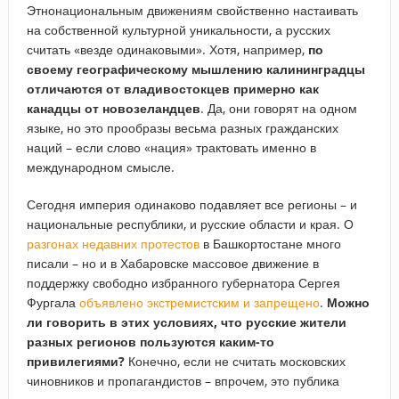
Этнонациональным движениям свойственно настаивать
на собственной культурной уникальности, а русских
считать «везде одинаковыми». Хотя, например,
по
своему географическому мышлению калининградцы
отличаются от владивостокцев примерно как
канадцы от новозеландцев
. Да, они говорят на одном
языке, но это прообразы весьма разных гражданских
наций – если слово «нация» трактовать именно в
международном смысле.
Сегодня империя одинаково подавляет все регионы – и
национальные республики, и русские области и края. О
разгонах недавних протестов
в Башкортостане много
писали – но и в Хабаровске массовое движение в
поддержку свободно избранного губернатора Сергея
Фургала
объявлено экстремистским и запрещено
.
Можно
ли говорить в этих условиях, что русские жители
разных регионов пользуются каким-то
привилегиями?
Конечно, если не считать московских
чиновников и пропагандистов – впрочем, это публика