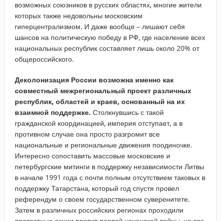
возможных союзников в русских областях, многие жители
которых также недовольны московским
гиперцентрализмом. И даже вообще – лишают себя
шансов на политическую победу в РФ, где население всех
национальных республик составляет лишь около 20% от
общероссийского.
Деколонизация России возможна именно как
совместный межрегиональный проект различных
республик, областей и краев, основанный на их
взаимной поддержке.
Столкнувшись с такой
гражданской координацией, империя отступает, а в
противном случае она просто разгромит все
национальные и региональные движения поодиночке.
Интересно сопоставить массовые московские и
петербургские митинги в поддержку независимости Литвы
в начале 1991 года с почти полным отсутствием таковых в
поддержку Татарстана, который год спустя провел
референдум о своем государственном суверенитете.
Затем в различных российских регионах проходили
протестные акции против первой чеченской войны, но все