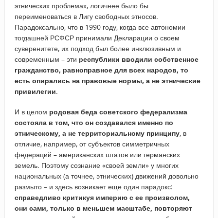
этнических проблемах, логичнее было бы
переименоваться в Лигу свободных этносов.
Парадоксально, что в 1990 году, когда все автономии
тогдашней РСФСР принимали Декларации о своем
суверенитете, их подход был более инклюзивным и
современным – эти
республики вводили собственное
гражданство, равноправное для всех народов, то
есть опирались на правовые нормы, а не этнические
привилегии
.
И в целом
родовая беда советского федерализма
состояла в том, что он создавался именно по
этническому, а не территориальному принципу
, в
отличие, например, от субъектов симметричных
федераций – американских штатов или германских
земель. Поэтому сознание «своей земли» у многих
национальных (а точнее, этнических) движений довольно
размыто – и здесь возникает еще один парадокс:
справедливо критикуя империю с ее произволом,
они сами, только в меньшем масштабе, повторяют