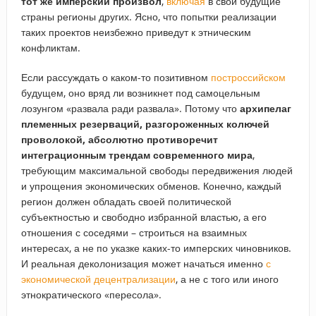
тот же имперский произвол
,
включая
в свои будущие
страны регионы других. Ясно, что попытки реализации
таких проектов неизбежно приведут к этническим
конфликтам.
Если рассуждать о каком-то позитивном
построссийском
будущем, оно вряд ли возникнет под самоцельным
лозунгом «развала ради развала». Потому что
архипелаг
племенных резерваций, разгороженных колючей
проволокой, абсолютно противоречит
интеграционным трендам современного мира
,
требующим максимальной свободы передвижения людей
и упрощения экономических обменов. Конечно, каждый
регион должен обладать своей политической
субъектностью и свободно избранной властью, а его
отношения с соседями – строиться на взаимных
интересах, а не по указке каких-то имперских чиновников.
И реальная деколонизация может начаться именно
с
экономической децентрализации
, а не с того или иного
этнократического «пересола».