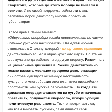
«варягов», которые до этого вообще не бывали в
регионе
. И по своей поддержке войны эти главы
республик порой дают фору многим областным
губернаторам.
В свое время Ленин заметил:
«Обрусевшие инородцы всегда пересаливают по части
истинно русского настроения».
Эта едкая ирония
относилась к Сталину, который
к концу своего правления
действительно вошел в образ «русского царя». Но эта же
формула иногда работает и в другую сторону.
Различные
национальные движения в России действительно
можно назвать «солью» процесса деколонизации
–
они острее чувствуют жизненную необходимость
культурного многообразия этих гигантских евразийских
пространств, чем русские регионалисты. Но
когда эти
движения сосредотачиваются на сугубо этнических
претензиях, получается «пересол», игнорирующий
политическую реальность
. Те, кто продвигает лозунг
«во всем виноваты русские», сами лишают себя