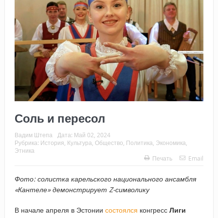
Соль и пересол
Вадим Штепа
Дата:
Май 02, 2024
Рубрика:
История
,
Культура
,
Общество
,
Политика
,
Экономика
,
Этника
Печать
Email
Фото: солистка карельского национального ансамбля
«Кантеле» демонстрирует Z-символику
В начале апреля в Эстонии
состоялся
конгресс
Лиги