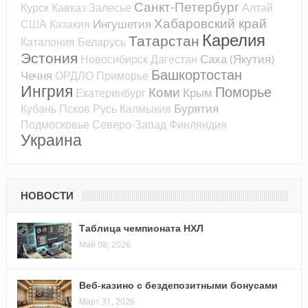
Санкт-Петербург
Курск
Кавказ
Залесье
Алтай
Хабаровский край
Ингушетия
США
Казакия
Карелия
Татарстан
Каталония
Беларусь
Эстония
Саха (Якутия)
Новосибирск
Дагестан
Башкортостан
Чечня
ОРДЛО
Приморье
Ингрия
Поморье
Коми
Крым
Екатеринбург
Бурятия
Кубань
Псков
Русь
Калмыкия
Подмосковье
Северо-Запад
Финляндия
Украина
НОВОСТИ
Таблица чемпионата НХЛ
Май 08, 2026
Веб-казино с бездепозитными бонусами
Март 31, 2026