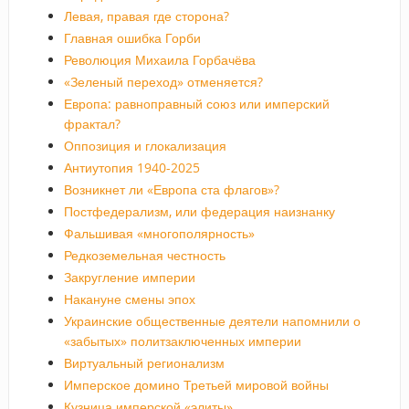
Левая, правая где сторона?
Главная ошибка Горби
Революция Михаила Горбачёва
«Зеленый переход» отменяется?
Европа: равноправный союз или имперский
фрактал?
Оппозиция и глокализация
Антиутопия 1940-2025
Возникнет ли «Европа ста флагов»?
Постфедерализм, или федерация наизнанку
Фальшивая «многополярность»
Редкоземельная честность
Закругление империи
Накануне смены эпох
Украинские общественные деятели напомнили о
«забытых» политзаключенных империи
Виртуальный регионализм
Имперское домино Третьей мировой войны
Кузница имперской «элиты»