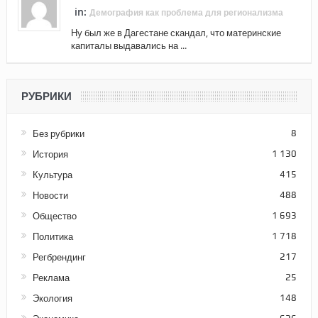
in:
Демография как проблема для регионализма
Ну был же в Дагестане скандал, что материнские
капиталы выдавались на ...
РУБРИКИ
Без рубрики
8
История
1 130
Культура
415
Новости
488
Общество
1 693
Политика
1 718
Регбрендинг
217
Реклама
25
Экология
148