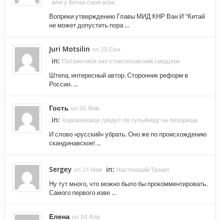
или у Китая своя игра
Вопреки утверждению Главы МИД КНР Ван И "Китай
не может допустить пора ...
Juri Motsilin
on 20 Сен
in:
Патриотизм как стокгольмский синдром
Штепа, интересный автор. Сторонник реформ в
России. ...
Гость
on 06 Янв
in:
Хорошилище грядет по гульбищу на позорище
И слово «русский» убрать. Оно же по происхождению
скандинавское! ...
Sergey
in:
on 21 Ноя
Настоящий Трамп
Ну тут много, что можно было бы прокомментировать.
Самого первого изве ...
Елена
on 04 Апр