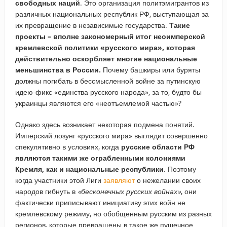
свободных наций
. Это организация политэмигрантов из
различных национальных республик РФ, выступающая за
их превращение в независимые государства.
Такие
проекты – вполне закономерный итог неоимперской
кремлевской политики «русского мира», которая
действительно оскорбляет многие национальные
меньшинства в России.
Почему башкиры или буряты
должны погибать в бессмысленной войне за путинскую
идею-фикс «единства русского народа», за то, будто бы
украинцы являются его «неотъемлемой частью»?
Однако здесь возникает некоторая подмена понятий.
Имперский лозунг «русского мира» выглядит совершенно
спекулятивно в условиях, когда
русские области РФ
являются такими же ограбленными колониями
Кремля, как и национальные республики
. Поэтому
когда участники этой Лиги
заявляют
о нежелании своих
народов гибнуть в
«бесконечных русских войнах»
, они
фактически приписывают инициативу этих войн не
кремлевскому режиму, но обобщенным русским из разных
регионов, которые превращены в такое же пушечное