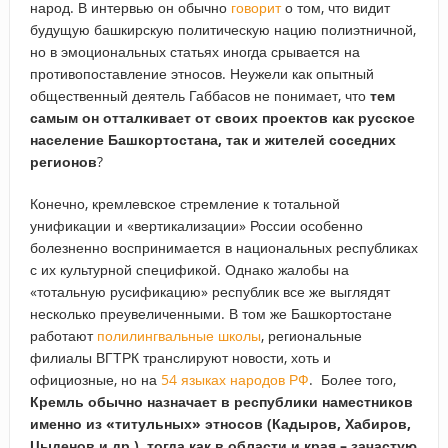
народ. В интервью он обычно
говорит
о том, что видит
будущую башкирскую политическую нацию полиэтничной,
но в эмоциональных статьях иногда срывается на
противопоставление этносов. Неужели как опытный
общественный деятель Габбасов не понимает, что
тем
самым он отталкивает от своих проектов как русское
население Башкортостана, так и жителей соседних
регионов
?
Конечно, кремлевское стремление к тотальной
унификации и «вертикализации» России особенно
болезненно воспринимается в национальных республиках
с их культурной спецификой. Однако жалобы на
«тотальную русификацию» республик все же выглядят
несколько преувеличенными. В том же Башкортостане
работают
полилингвальные школы
, региональные
филиалы ВГТРК транслируют новости, хоть и
официозные, но на
54 языках народов РФ
. Более того,
Кремль обычно назначает в республики наместников
именно из «титульных» этносов (Кадыров, Хабиров,
Цыденов и др.), тогда как в области и края – зачастую