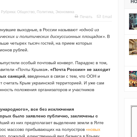
Н
Рубрика:
Общество
,
Политика
,
Экономика
Печать
Email
инувшие выходные, в России называют
«одной из
ческих и политических дискуссионных площадок»
. В
льше четырех тысяч гостей, на прием которых
ионов рублей.
ыпустили особый почтовый конверт. Парадокс в том,
авители «Почты Крыма
». «Почта России» не заходит
ных санкций
, введенных в связи с тем, что ООН и
 считать Крым украинской территорией. И уже сам
нность положения организаторов и участников
ународного», все без исключения
торых было заявлено публично, заключены с
ший из них предполагает выделение земли в Ялте
спрос массово прибывающих на полуостров
«новых
это, пожалуй, единственный вид бизнеса в Крыму,