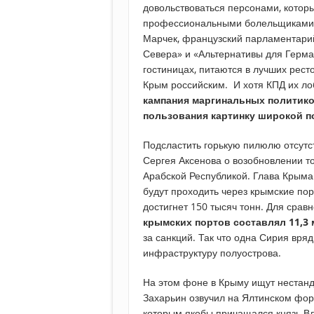
довольствоваться персонами, котор
профессиональными болельщиками 
Марчек, французский парламентарий
Севера» и «Альтернативы для Герма
гостиницах, питаются в лучших рест
Крым российским. И хотя КПД их ло
кампания маргинальных политико
пользования картинку широкой п
Подсластить горькую пилюлю отсутс
Сергея Аксенова о возобновлении т
Арабской Республикой. Глава Крыма 
будут проходить через крымские по
достигнет 150 тысяч тонн. Для срав
крымских портов составлял 11,3 
за санкций. Так что одна Сирия вр
инфраструктуру полуострова.
На этом фоне в Крыму ищут нестанд
Захарьин озвучил на Ялтинском фо
которым якобы причащался князь В