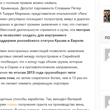
ых с полным правом можно назвать
Крымнаша. Депутат парламента Словакии Петер
 Тьерри Мариани, представители итальянской «Лиги
нии» регулярно посещают полуостров, живут в дорогих
оранах и делают громкие заявления о том, что считают
ббистской деятельности стремится к нулю, эта
пестрая
в позволяет создать для внутреннего
ПО
оддержки российского статуса Крыма в Европе
.
твия иностранных инвестиций позволило заявление
орговых связей между полуостровом и Сирийской
пообещал, что к концу года объем грузов, которые
рты в Сирию и в противоположном направлении,
нения
по итогам 2013 года грузооборот пяти
млн тонн
, но затем сократился более, чем в 10 раз из-
яд ли сможет оживить умирающую портовую
артные способы заработка. Так, винодел Валерий
руме
планы
получения гранта на производство вина,
ладимир. В свою очередь, предприниматель из Алушты