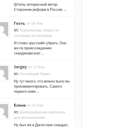
Штепа, интересный автор.
Сторонник реформ в России. ...
Гость
on 06 Янв
in:
Хорошилище грядет по
гульбищу на позорище
И слово «русский» убрать. Оно
же по происхождению
скандинавское! ...
Sergey
on 21 Ноя
in:
Настоящий Трамп
Ну тут много, что можно было бы
прокомментировать. Самого
первого изве ...
Елена
on 04 Апр
in:
Демография как проблема
для регионализма
Ну был же в Дагестане скандал,