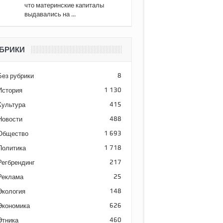
что материнские капиталы
выдавались на ...
БРИКИ
Без рубрики
8
История
1 130
Культура
415
Новости
488
Общество
1 693
Политика
1 718
Регбрендинг
217
Реклама
25
Экология
148
Экономика
626
Этника
460