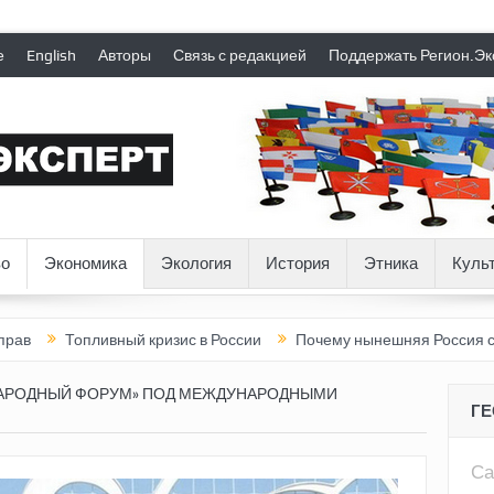
е
English
Авторы
Связь с редакцией
Поддержать Регион.Эк
о
Экономика
Экология
История
Этника
Куль
пливный кризис в России
Почему нынешняя Россия стала хуже,
АРОДНЫЙ ФОРУМ» ПОД МЕЖДУНАРОДНЫМИ
Г
Са