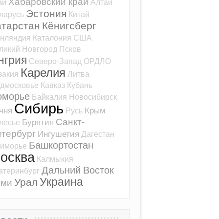
Хабаровский край
ай
Алтай
Эстония
ларусь
Китай
атарстан
Кёнигсберг
нляндия
Каталония
США
ликий Новгород
Псков
нгрия
Северо-Запад
ОРДЛО
Карелия
закия
Литва
дмосковье
Кавказ
Кубань
оморье
Байкалия
Новосибирск
Сибирь
чня
Крым
Русь
Санкт-
Бурятия
лесье
тербург
Ингушетия
Дагестан
Башкортостан
иморье
осква
Калмыкия
Дальний Восток
атеринбург
Украина
Урал
оми