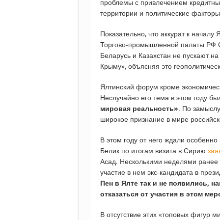
проблемы с привлечением кредитных
территории и политические факторы
Показательно, что аккурат к начал
Торгово-промышленной палаты РФ Се
Беларусь и Казахстан не пускают н
Крыму», объясняя это геополитичес
Ялтинский форум кроме экономичес
Неслучайно его тема в этом году бы
мировая реальность»
. По замысл
широкое признание в мире российско
В этом году от него ждали особенно
Белик по итогам визита в Сирию
зая
Асад. Несколькими неделями ране
участие в нем экс-кандидата в пре
Пен в Ялте так и не появились, 
отказаться от участия в этом ме
В отсутствие этих «топовых фигур 