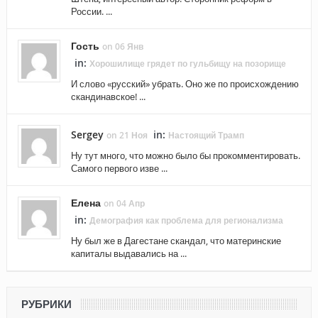
России. ...
Гость
on 06 Янв
in:
Хорошилище грядет по гульбищу на позорище
И слово «русский» убрать. Оно же по происхождению
скандинавское! ...
Sergey
in:
on 21 Ноя
Настоящий Трамп
Ну тут много, что можно было бы прокомментировать.
Самого первого изве ...
Елена
on 04 Апр
in:
Демография как проблема для регионализма
Ну был же в Дагестане скандал, что материнские
капиталы выдавались на ...
РУБРИКИ