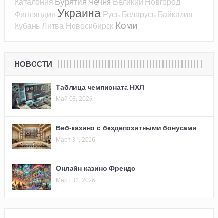
Бурятия
Чечня
Каталония
Великий Новгород
Украина
Финляндия
Русь
Беларусь
Байкалия
Коми
Кубань
Литва
Новосибирск
НОВОСТИ
Таблица чемпионата НХЛ
Май 08, 2026
Веб-казино с бездепозитными бонусами
Март 31, 2026
Онлайн казино Френдс
Март 31, 2026