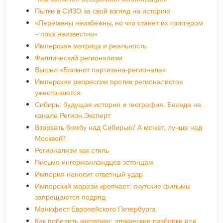
Пытки в СИЗО за свой взгляд на историю
«Перемены неизбежны, но что станет их триггером
– пока неизвестно»
Имперская матрица и реальность
Фаллический регионализм
Вышел «Блокнот партизана-регионала»
Имперские репрессии против регионалистов
ужесточаются
Сибирь: будущая история и география. Беседа на
канале Регион.Эксперт
Взорвать бомбу над Сибирью? А может, лучше над
Москвой?
Регионализм как стиль
Письмо ингерманландцев эстонцам
Империя наносит ответный удар
Имперский маразм крепчает: якутские фильмы
запрещаются подряд
Манифест Европейского Петербурга
Как победить империю: этнические разборки или