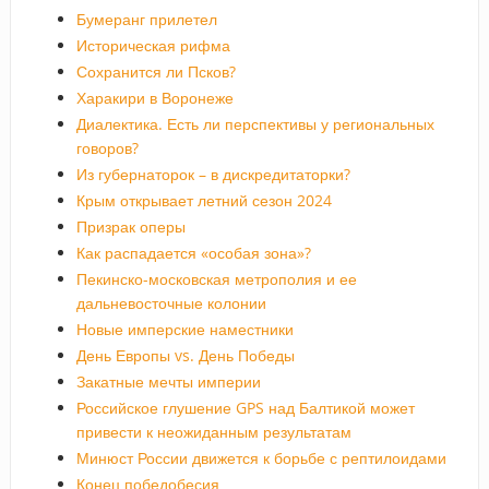
Бумеранг прилетел
Историческая рифма
Сохранится ли Псков?
Харакири в Воронеже
Диалектика. Есть ли перспективы у региональных
говоров?
Из губернаторок – в дискредитаторки?
Крым открывает летний сезон 2024
Призрак оперы
Как распадается «особая зона»?
Пекинско-московская метрополия и ее
дальневосточные колонии
Новые имперские наместники
День Европы vs. День Победы
Закатные мечты империи
Российское глушение GPS над Балтикой может
привести к неожиданным результатам
Минюст России движется к борьбе с рептилоидами
Конец победобесия