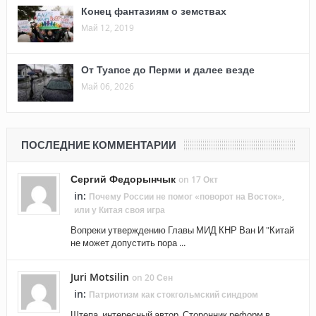
Конец фантазиям о земствах
Май 12, 2019
От Туапсе до Перми и далее везде
Май 06, 2026
ПОСЛЕДНИЕ КОММЕНТАРИИ
Сергий Федорынчык
on 17 Окт
in:
Почему России не помог «поворот на Восток»,
или у Китая своя игра
Вопреки утверждению Главы МИД КНР Ван И "Китай
не может допустить пора ...
Juri Motsilin
on 20 Сен
in:
Патриотизм как стокгольмский синдром
Штепа, интересный автор. Сторонник реформ в