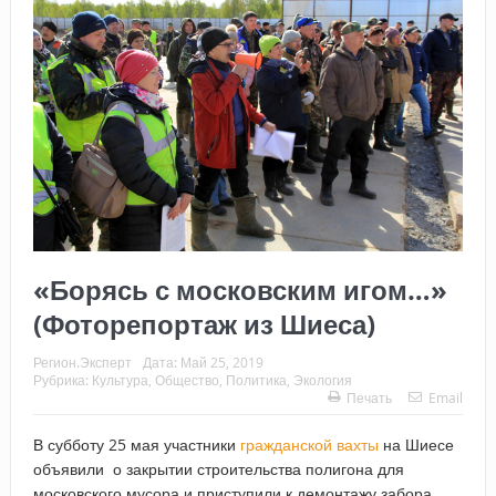
«Борясь с московским игом…»
(Фоторепортаж из Шиеса)
Регион.Эксперт
Дата:
Май 25, 2019
Рубрика:
Культура
,
Общество
,
Политика
,
Экология
Печать
Email
В субботу 25 мая участники
гражданской вахты
на Шиесе
объявили о закрытии строительства полигона для
московского мусора и приступили к демонтажу забора