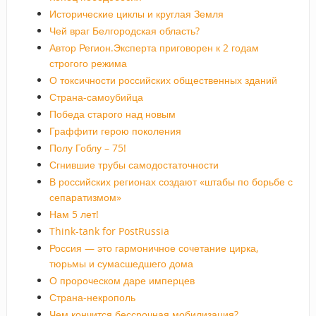
Исторические циклы и круглая Земля
Чей враг Белгородская область?
Автор Регион.Эксперта приговорен к 2 годам
строгого режима
О токсичности российских общественных зданий
Страна-самоубийца
Победа старого над новым
Граффити герою поколения
Полу Гоблу – 75!
Сгнившие трубы самодостаточности
В российских регионах создают «штабы по борьбе с
сепаратизмом»
Нам 5 лет!
Think-tank for PostRussia
Россия — это гармоничное сочетание цирка,
тюрьмы и сумасшедшего дома
О пророческом даре имперцев
Страна-некрополь
Чем кончится бессрочная мобилизация?