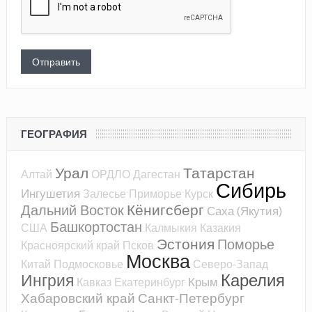
ГЕОГРАФИЯ
Урал
Татарстан
Алтай
ОРДЛО
Дагестан
Сибирь
Ингушетия
Залесье
Приморье
Курск
Кёнигсберг
Дальний Восток
Саха (Якутия)
Башкортостан
США
Калмыкия
Казакия
Эстония
Поморье
Красноярский край
Псков
Москва
Китай
Подмосковье
Северо-Запад
Карелия
Ингрия
Крым
Кавказ
Екатеринбург
Хабаровский край
Санкт-Петербург