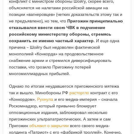
конфликт с министром обороны Шойгу, скорее всего,
объясняется не налетами российской авиации на
позиции «вагнеровцев» (четких доказательств этому так и
не предъявлено), но тем, что
Пригожин принципиально
отказывался ввести свою ЧВК в подчинение
российскому министерству обороны, стремясь
сохранить ее именно частный характер
. И еще одна
причина – Шойгу был недоволен фактической
монополией «Конкорда» на продовольственное
снабжение армии и стремился диверсифицировать
поставки, что грозило Пригожину потерей
многомиллиардных прибылей.
Однако по итогам неудавшегося пригожинского мятежа
так и вышло. Минобороны РФ
расторгло
контракт с его
«Конкордом».
Рухнула
и его медиа-империя – сначала
Роскомнадзор, который привычно блокирует
оппозиционные издания, заблокировал несколько
пригожинских ультрапатриотических. А затем и сам
Пригожин
объявил о закрытии
всего своего медиа-
холдинга «Патриот» с его «фабрикой троллей». Конечно,