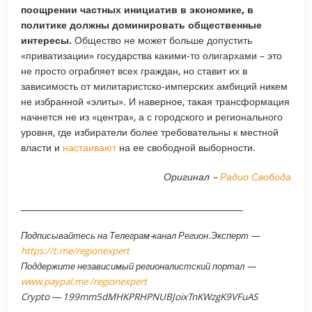
поощрении частных инициатив в экономике, в
политике должны доминировать общественные
интересы.
Общество не может больше допустить
«приватизации» государства какими-то олигархами – это
не просто ограбляет всех граждан, но ставит их в
зависимость от милитаристско-имперских амбиций никем
не избранной «элиты». И наверное, такая трансформация
начнется не из «центра», а с городского и регионального
уровня, где избиратели более требовательны к местной
власти и
настаивают
на ее свободной выборности.
Оригинал –
Радио Свобода
_____________________________________________________
Подписывайтесь на Телеграм-канал Регион.Эксперт —
https://t.me/regionexpert
Поддержите независимый регионалистский портал —
www.paypal.me /regionexpert
Crypto — 199mm5dMHKPRHPNUBJoixTnKWzgK9VFuAS