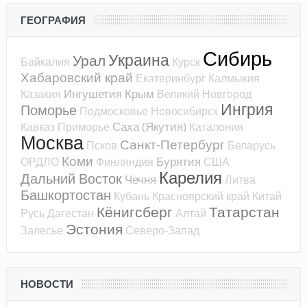
ГЕОГРАФИЯ
Сибирь
Украина
Урал
Байкалия
Курск
Хабаровский край
Екатеринбург
Калмыкия
Ингушетия
Крым
Казакия
Великий Новгород
Ингрия
Поморье
Подмосковье
Новосибирск
Саха (Якутия)
Кавказ
Приморье
Каталония
Москва
Санкт-Петербург
Псков
Беларусь
Коми
Бурятия
ОРДЛО
Финляндия
США
Карелия
Дальний Восток
Чечня
Литва
Башкортостан
Кубань
Красноярский край
Китай
Кёнигсберг
Татарстан
Русь
Дагестан
Алтай
Эстония
Залесье
Северо-Запад
НОВОСТИ