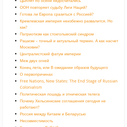
Цыплят по осени недосчитались
ООН повторяет судьбу Лиги Наций?
Готова ли Европа сразиться с Россией?
Кремлевская империя неизбежно развалится. Но
как?
Патриотизм как стокгольмский синдром
Рашизм – точный и актуальный термин. А как насчет
Московии?
Централистский фатум империи
Меж двух огней
Конец лета, или В ожидании образов будущего
О первопричинах
Free Nations, New States: The End Stage of Russian
Colonialism
Политическая лошадь и этническая телега
Почему Хельсинкские соглашения сегодня не
работают?
Россия между Китаем и Беларусью
Несовместимость