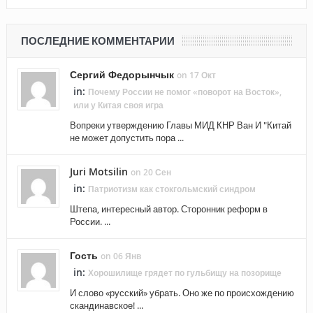
ПОСЛЕДНИЕ КОММЕНТАРИИ
Сергий Федорынчык
on 17 Окт
in:
Почему России не помог «поворот на Восток»,
или у Китая своя игра
Вопреки утверждению Главы МИД КНР Ван И "Китай
не может допустить пора ...
Juri Motsilin
on 20 Сен
in:
Патриотизм как стокгольмский синдром
Штепа, интересный автор. Сторонник реформ в
России. ...
Гость
on 06 Янв
in:
Хорошилище грядет по гульбищу на позорище
И слово «русский» убрать. Оно же по происхождению
скандинавское! ...