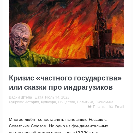
Кризис «частного государства»
или сказки про индрагузиков
Вадим Штепа
Дата:
Июль 14, 2023
Рубрика:
История
,
Культура
,
Общество
,
Политика
,
Экономика
Печать
Email
Многие любят сопоставлять нынешнюю Россию с
Советским Союзом. Но одно из фундаментальных
противоречий между ними – если СССР с его