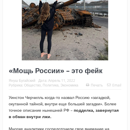
«Мощь России» – это фейк
Януш Бугайский
Дата:
Апрель 11, 2022
Рубрика:
Общество
,
Политика
,
Экономика
Печать
Email
Уинстон Черчилль когда-то назвал Россию «загадкой,
окутанной тайной, внутри еще большей загадки». Более
точное описание нынешней РФ –
подделка, завернутая
в обман внутри лжи.
Многие аналитики сосредоточили свое внимание на