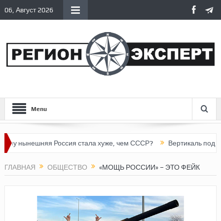
06, Август 2026
Menu
нынешняя Россия стала хуже, чем СССР?
Вертикаль под давлен
ГЛАВНАЯ
ОБЩЕСТВО
«МОЩЬ РОССИИ» – ЭТО ФЕЙК