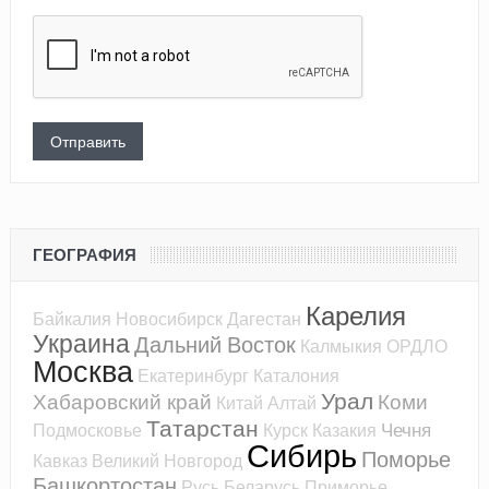
ГЕОГРАФИЯ
Карелия
Байкалия
Новосибирск
Дагестан
Украина
Дальний Восток
Калмыкия
ОРДЛО
Москва
Екатеринбург
Каталония
Урал
Хабаровский край
Коми
Китай
Алтай
Татарстан
Чечня
Подмосковье
Курск
Казакия
Сибирь
Поморье
Кавказ
Великий Новгород
Башкортостан
Русь
Беларусь
Приморье