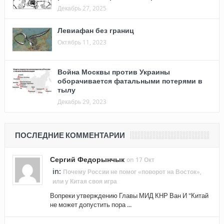
Декабрь 27, 2025
Левиафан без границ
Октябрь 11, 2023
Война Москвы против Украины
оборачивается фатальными потерями в
тылу
Декабрь 29, 2023
ПОСЛЕДНИЕ КОММЕНТАРИИ
Сергий Федорынчык
on 17 Окт
in:
Почему России не помог «поворот на Восток»,
или у Китая своя игра
Вопреки утверждению Главы МИД КНР Ван И "Китай
не может допустить пора ...