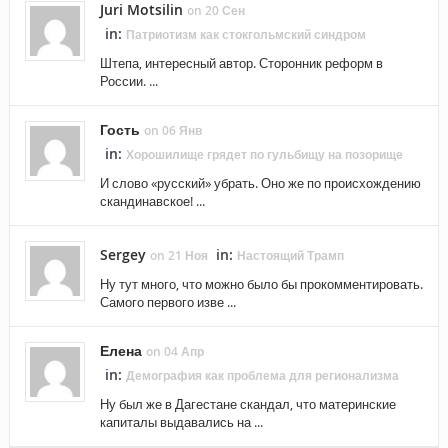
Juri Motsilin
on 20 Сен
in:
Патриотизм как стокгольмский синдром
Штепа, интересный автор. Сторонник реформ в
России. ...
Гость
on 06 Янв
in:
Хорошилище грядет по гульбищу на позорище
И слово «русский» убрать. Оно же по происхождению
скандинавское! ...
Sergey
in:
on 21 Ноя
Настоящий Трамп
Ну тут много, что можно было бы прокомментировать.
Самого первого изве ...
Елена
on 04 Апр
in:
Демография как проблема для регионализма
Ну был же в Дагестане скандал, что материнские
капиталы выдавались на ...