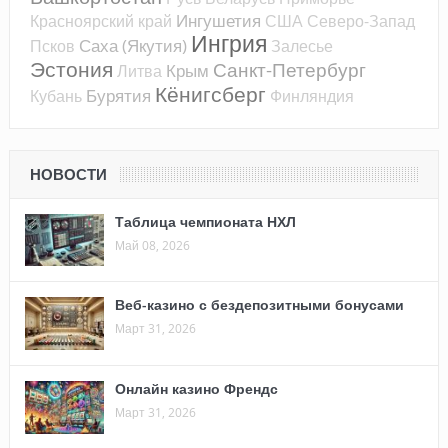
Ингушетия
Красноярский край
США
Северо-Запад
Ингрия
Саха (Якутия)
Псков
Залесье
Эстония
Санкт-Петербург
Крым
Литва
Кёнигсберг
Бурятия
Кубань
Финляндия
НОВОСТИ
Таблица чемпионата НХЛ
Май 08, 2026
Веб-казино с бездепозитными бонусами
Март 31, 2026
Онлайн казино Френдс
Март 31, 2026