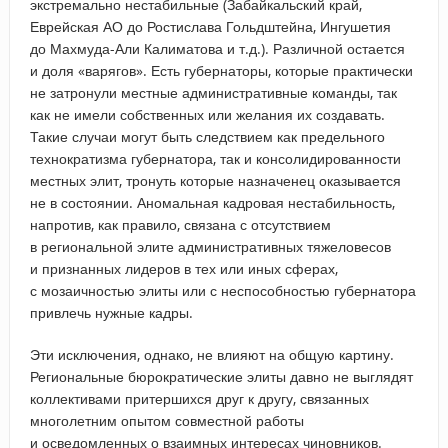
экстремально нестабильные (Забайкальский край,
Еврейская АО до Ростислава Гольдштейна, Ингушетия
до Махмуда-Али Калиматова и т.д.). Различной остается
и доля «варягов». Есть губернаторы, которые практически
не затронули местные административные команды, так
как не имели собственных или желания их создавать.
Такие случаи могут быть следствием как предельного
технократизма губернатора, так и консолидированности
местных элит, тронуть которые назначенец оказывается
не в состоянии. Аномальная кадровая нестабильность,
напротив, как правило, связана с отсутствием
в региональной элите административных тяжеловесов
и признанных лидеров в тех или иных сферах,
с мозаичностью элиты или с неспособностью губернатора
привлечь нужные кадры.
Эти исключения, однако, не влияют на общую картину.
Региональные бюрократические элиты давно не выглядят
коллективами притершихся друг к другу, связанных
многолетним опытом совместной работы
и осведомленных о взаимных интересах чиновников.