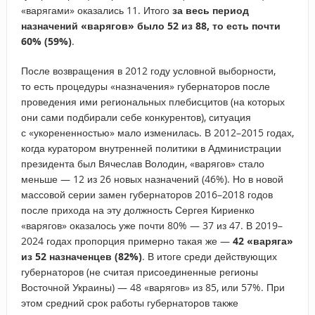
«варягами» оказались 11. Итого
за весь период
назначений «варягов» было 52 из 88, то есть почти
60% (59%)
.
После возвращения в 2012 году условной выборности,
то есть процедуры «назначения» губернаторов после
проведения ими региональных плебисцитов (на которых
они сами подбирали себе конкурентов), ситуация
с «укорененностью» мало изменилась. В 2012–2015 годах,
когда куратором внутренней политики в Администрации
президента был Вячеслав Володин, «варягов» стало
меньше — 12 из 26 новых назначений (46%). Но в новой
массовой серии замен губернаторов 2016–2018 годов
после прихода на эту должность Сергея Кириенко
«варягов» оказалось уже почти 80% — 37 из 47. В 2019–
2024 годах пропорция примерно такая же —
42 «варяга»
из 52 назначенцев (82%)
. В итоге среди действующих
губернаторов (не считая присоединенные регионы
Восточной Украины) — 48 «варягов» из 85, или 57%. При
этом средний срок работы губернаторов также