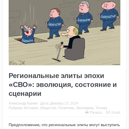
Региональные элиты эпохи
«СВО»: эволюция, состояние и
сценарии
Александр Кынев
Дата:
Декабрь 23, 2024
Рубрика:
История
,
Общество
,
Политика
,
Экономика
,
Этника
Печать
Email
Предположение, что региональные элиты могут выступить