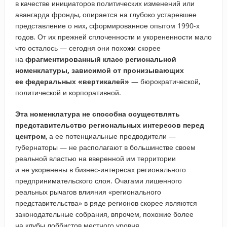
в качестве инициаторов политических изменений или
авангарда фронды, опирается на глубоко устаревшее
представление о них, сформированное опытом 1990-х
годов. От их прежней сплоченности и укорененности мало
что осталось — сегодня они похожи скорее
на
фрагментированный класс региональной
номенклатуры, зависимой от пронизывающих
ее федеральных «вертикалей»
— бюрократической,
политической и корпоративной.
Эта номенклатура не способна осуществлять
представительство региональных интересов перед
центром
, а ее потенциальные предводители —
губернаторы — не располагают в большинстве своем
реальной властью на вверенной им территории
и не укоренены в бизнес-интересах регионального
предпринимательского слоя. Очагами лишенного
реальных рычагов влияния «регионального
представительства» в ряде регионов скорее являются
законодательные собрания, впрочем, похожие более
на клубы лоббистов местного уровня.