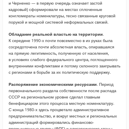
и Черненко — в первую очередь означает застой
кадровый) сформировали на местах сплоченные
конгломераты номенклатуры, тесно связанные круговой
порукой и мощной системой неформальных связей.
Обладание реальной властью на территории
.
К середине 1990-х почти повсеместно в их руках была
сосредоточена почти абсолютная власть, опиравшаяся
на прямую легитимность, полученную от населения,
в условиях слабого федерального центра, поглощенного
внутренними конфликтами и потому склонного заигрывать
с регионами в борьбе за их политическую поддержку.
Распоряжение экономическими ресурсами
. Период
первоначального раздела собственности после распада
СССР на региональном уровне сделал главным
бенефициаром этого процесса местную номенклатуру.
С конца 1980-х здесь процветало административное
предпринимательство, и вокруг местных и региональных
администраций формировались финансово-
промышленные группы (ФПГ) и олигархические кланы,