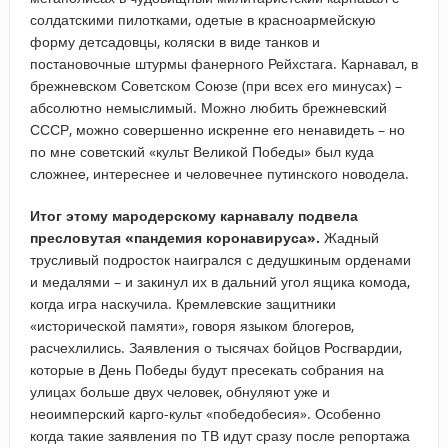
солдатскими пилотками, одетые в красноармейскую
форму детсадовцы, коляски в виде танков и
постановочные штурмы фанерного Рейхстага. Карнавал, в
брежневском Советском Союзе (при всех его минусах) –
абсолютно немыслимый. Можно любить брежневский
СССР, можно совершенно искренне его ненавидеть – но
по мне советский «культ Великой Победы» был куда
сложнее, интереснее и человечнее путинского новодела.
Итог этому мародерскому карнавалу подвела
пресловутая «пандемия коронавируса».
Жадный
трусливый подросток наигрался с дедушкиным орденами
и медалями – и закинул их в дальний угол ящика комода,
когда игра наскучила. Кремлевские защитники
«исторической памяти», говоря языком блогеров,
расчехлились. Заявления о тысячах бойцов Росгвардии,
которые в День Победы будут пресекать собрания на
улицах больше двух человек, обнуляют уже и
неоимперский карго-культ «победобесия». Особенно
когда такие заявления по ТВ идут сразу после репортажа