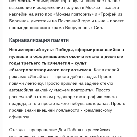
нет места.
Неоимерский карго-культ наиболее полное
выражение и оформление получил в Москве – все эти
наклейки на авто про «Можем повторить» и «Трофей из
Берлина», дискотеки на Поклонной горе и ныне – проект
постмодернистского храма Вооруженных Сил.
Карнавализация памяти
Неоимперский культ Победы, сформировавшийся в
нулевые и оформившийся окончательно в десятые
годы третьего тысячелетия – культ
«быстрорастворимого патриотизма».
Как в старой
рекламе «Инвайта» — просто добавь воды. Просто
повяжи ленточку. Просто приклей на заднее стекло
автомобиля наклейку «можем повторить». Просто
распечатай в готовом редакторе фотографию своего
прадеда, а то и просто какого-нибудь «ветерана». Просто
прояви знаки внешней лояльности к кремлевскому
официозу.
Отсюда – превращение Дня Победы в российских
мегаполисах в чудовищный милитаристский карнавал с