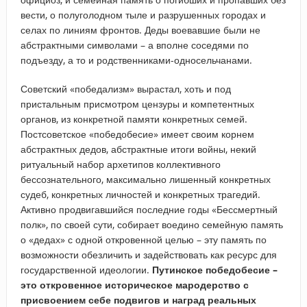
вести, о полуголодном тыле и разрушенных городах и
селах по линиям фронтов. Деды воевавшие были не
абстрактными символами – а вполне соседями по
подъезду, а то и родственниками-односельчанами.
Советский «победализм» вырастал, хоть и под
пристальным присмотром цензуры и компетентных
органов, из конкретной памяти конкретных семей.
Постсоветское «победобесие» имеет своим корнем
абстрактных дедов, абстрактные итоги войны, некий
ритуальный набор архетипов коллективного
бессознательного, максимально лишенный конкретных
судеб, конкретных личностей и конкретных трагедий.
Активно продвигавшийся последние годы «Бессмертный
полк», по своей сути, собирает воедино семейную память
о «дедах» с одной откровенной целью – эту память по
возможности обезличить и задействовать как ресурс для
государственной идеологии.
Путинское победобесие –
это откровенное историческое мародерство с
присвоением себе подвигов и наград реальных