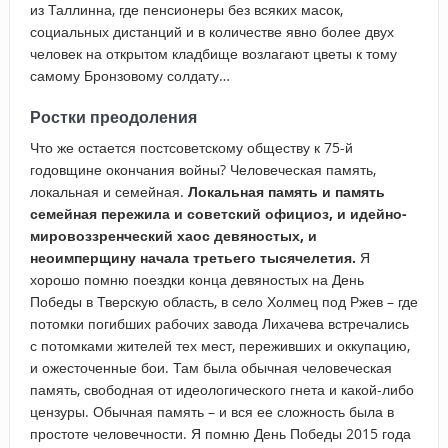
из Таллинна, где пенсионеры без всяких масок,
социальных дистанций и в количестве явно более двух
человек на открытом кладбище возлагают цветы к тому
самому Бронзовому солдату…
Ростки преодоления
Что же остается постсоветскому обществу к 75-й
годовщине окончания войны? Человеческая память,
локальная и семейная.
Локальная память и память
семейная пережила и советский официоз, и идейно-
мировоззренческий хаос девяностых, и
неоимперщину начала третьего тысячелетия.
Я
хорошо помню поездки конца девяностых на День
Победы в Тверскую область, в село Холмец под Ржев – где
потомки погибших рабочих завода Лихачева встречались
с потомками жителей тех мест, переживших и оккупацию,
и ожесточенные бои. Там была обычная человеческая
память, свободная от идеологического гнета и какой-либо
цензуры. Обычная память – и вся ее сложность была в
простоте человечности. Я помню День Победы 2015 года