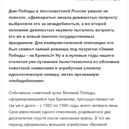
Дню Победы в постсоветской России ужасно не
повезло. «Демократы» начала девяностых попросту
выбросили его за ненадобностью, а во второй
половине девяностых неумело пытались встроить
его же в новый пантеон государственных
праздников. Для коммунистической оппозиции это
был символ чаяний реванша под лозунгом «Знамя
Победы – на Кремль!» Ну а в нулевые годы нашего
столетия уже путинские политтехнологи из обломков
советской символики и атрибутики слепили
идеологическую химеру, метко прозванную
«победобесием».
Собственно советский культ Великой Победы,
сформировавшийся при Брежневе, просуществовал не
так уж и долго – с 1965 по 1990 годы, всего четверть века.
Срок взросления одного поколения, родившегося два
десятилетия спустя после окончания войны. В тот же
период оформилась внешняя атрибутика «Великой