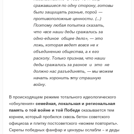
сражавшиеся по одну сторону, готовы
были защищать разные, порой —
противоположные ценности. (…)
Поэтому любая попытка сказать,
что «все наши деды сражались за
одно-единое общее дело», — это
ложь, которая ведет вовсе не к
объединению общества, а к его
расколу. Только признав, что наши
деды сражались за разное и это не
должно нас разъединять, — мы можем
начать хоронить
э
ту страшную
войну.
В происходящем режиме тотального идеологического
«обнуления»
семейная, локальная и региональная
память о той войне и той Победе
оказывается тем
корнем, который пробился сквозь бетон советского
официоза и плитку постсоветского «можем повторить».
Скрепы победных фанфар и цензуры ослабли – и деды