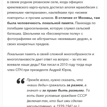
в своем родном рязанском селе, когда официоз
кремлевского карго-культа достигал апогея мракобесия с
ряжеными «ветеранами», наклейками про «можем
повторить» и прочим шлаком.
В отличие от Москвы, там
была человечность локальной памяти.
Панихида по
погибшим односельчанам, которую служил сельский
батюшка. Школьники на «Бессмертном полку» с
фотографиями не абстрактных «воевавших дедов», а
своих конкретных предков.
Локальная память в своей сложной многообразности и
многоплановости дает ответ на вопрос – за что же
воевали наши деды? Как писал в 2010 году тогда еще
член СПЧ при президенте Андрей Юров,
Прежде всего, нужно сказать, что
«наши деды» сражались
за разное
, а
значит и
за право быть разными
. То
есть даже условные граждане СССР
(включая тех, кто был ими сделан
насильственно в 1939-1941 гг.),