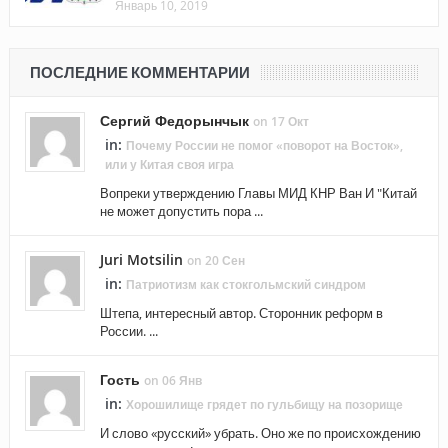
Январь 10, 2019
ПОСЛЕДНИЕ КОММЕНТАРИИ
Сергий Федорынчык
on 17 Окт
in:
Почему России не помог «поворот на Восток»,
или у Китая своя игра
Вопреки утверждению Главы МИД КНР Ван И "Китай
не может допустить пора ...
Juri Motsilin
on 20 Сен
in:
Патриотизм как стокгольмский синдром
Штепа, интересный автор. Сторонник реформ в
России. ...
Гость
on 06 Янв
in:
Хорошилище грядет по гульбищу на позорище
И слово «русский» убрать. Оно же по происхождению