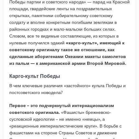
Победы партии и советского народа» — парад на Красной
площади, гвардейские ленты на поздравительных
открытках, памятники собирательному советскому
солдату и вполне конкретным погибшим землякам в
районных городках и мало-мальски больших селах.
Словом, все те видимые составляющие, из которых в
нулевые получился эдакий
«карго-культ», имеющий к
советскому оригиналу такое же отношение, как
сделанные аборигенами Океании макеты самолетов
из пальм — к американской армии Второй Мировой.
Карго-культ Победы
В чем ключевые различия «застойного» культа Победы и
постсоветского новодела?
Первое – это подчеркнутый интернационализм
советского оригинала.
«Фашисты» брежневско-
сусловской идеологии – не именно «немцы», а
«реакционные империалистические круги». В борьбе с
фашистами на стороне Страны Советов и движение