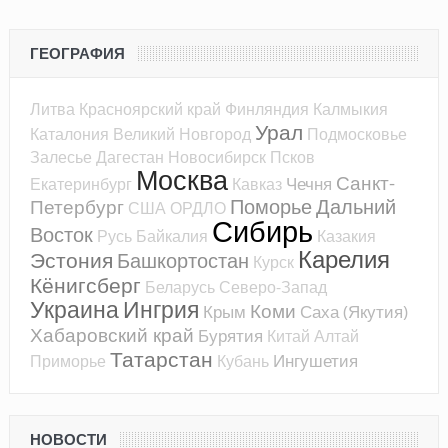
ГЕОГРАФИЯ
Литва
Красноярский край
Финляндия
Калмыкия
Урал
Каталония
Великий Новгород
Подмосковье
Залесье
Дагестан
Новосибирск
Псков
Москва
Санкт-
Чечня
Екатеринбург
Кавказ
Поморье
Дальний
Петербург
США
ОРДЛО
Сибирь
Восток
Русь
Байкалия
Казакия
Карелия
Эстония
Башкортостан
Курск
Кёнигсберг
Беларусь
Северо-Запад
Украина
Ингрия
Коми
Крым
Саха (Якутия)
Хабаровский край
Бурятия
Китай
Алтай
Татарстан
Ингушетия
Приморье
Кубань
НОВОСТИ