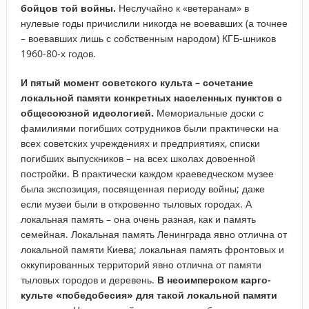
бойцов той войны.
Неслучайно к «ветеранам» в
нулевые годы причислили никогда не воевавших (а точнее
– воевавших лишь с собственным народом) КГБ-шников
1960-80-х годов.
И пятый момент советского культа – сочетание
локальной памяти конкретных населенных пунктов с
общесоюзной идеологией.
Мемориальные доски с
фамилиями погибших сотрудников были практически на
всех советских учреждениях и предприятиях, списки
погибших выпускников – на всех школах довоенной
постройки. В практически каждом краеведческом музее
была экспозиция, посвященная периоду войны; даже
если музеи были в откровенно тыловых городах. А
локальная память – она очень разная, как и память
семейная. Локальная память Ленинграда явно отлична от
локальной памяти Киева; локальная память фронтовых и
оккупированных территорий явно отлична от памяти
тыловых городов и деревень.
В неоимперском карго-
культе «победобесия» для такой локальной памяти