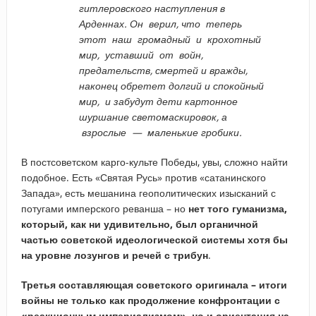
гитлеровского наступления в
Арденнах. Он верил, что теперь
этот наш громадный и крохотный
мир, уставший от войн,
предательств, смертей и вражды,
наконец обретет долгий и спокойный
мир, и забудут дети картонное
шуршание светомаскировок, а
взрослые — маленькие гробики.
В постсоветском карго-культе Победы, увы, сложно найти
подобное. Есть «Святая Русь» против «сатанинского
Запада», есть мешанина геополитических изысканий с
потугами имперского реванша – но
нет того гуманизма,
который, как ни удивительно, был органичной
частью советской идеологической системы хотя бы
на уровне лозунгов и речей с трибун
.
Третья составляющая советского оригинала – итоги
войны не только как продолжение конфронтации с
«реакционным империализмом», но и ориентация на