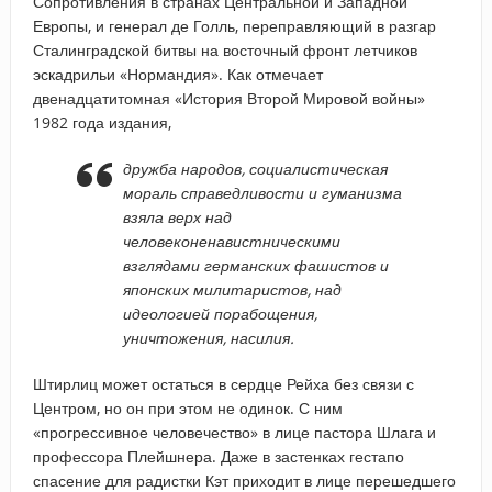
Сопротивления в странах Центральной и Западной
Европы, и генерал де Голль, переправляющий в разгар
Сталинградской битвы на восточный фронт летчиков
эскадрильи «Нормандия». Как отмечает
двенадцатитомная «История Второй Мировой войны»
1982 года издания,
дружба народов, социалистическая
мораль справедливости и гуманизма
взяла верх над
человеконенавистническими
взглядами германских фашистов и
японских милитаристов, над
идеологией порабощения,
уничтожения, насилия.
Штирлиц может остаться в сердце Рейха без связи с
Центром, но он при этом не одинок. С ним
«прогрессивное человечество» в лице пастора Шлага и
профессора Плейшнера. Даже в застенках гестапо
спасение для радистки Кэт приходит в лице перешедшего