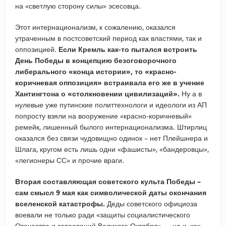
на «светлую сторону силы» эсесовца.
Этот интернационализм, к сожалению, оказался
утраченным в постсоветский период как властями, так и
оппозицией.
Если Кремль как-то пытался встроить
День Победы в концепцию безоговорочного
либерального «конца истории», то «красно-
коричневая оппозиция» встраивала его же в учение
Хантингтона о «столкновении цивилизаций».
Ну а в
нулевые уже путинские политтехнологи и идеологи из АП
попросту взяли на вооружение «красно-коричневый»
ремейк, лишенный былого интернационализма. Штирлиц
оказался без связи чудовищно одинок – нет Плейшнера и
Шлага, кругом есть лишь одни «фашисты», «бандеровцы»,
«легионеры СС» и прочие враги.
Вторая составляющая советского культа Победы –
сам смысл 9 мая как символической даты окончания
вселенской катастрофы.
Деды советского официоза
воевали не только ради «защиты социалистического
Отечества и завоеваний Великого Октября» — но и, как