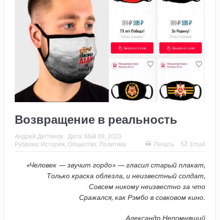
Возвращение в реальность
Андрей Дегтянов
Дата:
Май 09, 2020
Рубрика:
История
,
Общество
,
Политика
Печать
Email
«Человек — звучит гордо» — гласил старый плакат,
Только краска облезла, и неизвестный солдат,
Совсем никому неизвестно за что
Сражался, как Рэмбо в совковом кино.
Александр Непомнящий