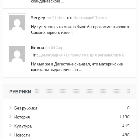
скандинавское! ...
Sergey
in:
on 21 Ноя
Настоящий Трамп
Ну тут много, что можно было бы прокомментировать.
Самого первого изве ...
Елена
on 04 Апр
in:
Демография как проблема для регионализма
Ну был же в Дагестане скандал, что материнские
капиталы выдавались на ...
РУБРИКИ
Без рубрики
8
История
1 130
Культура
415
Новости
488