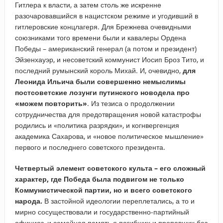
Гитлера к власти, а затем столь же искренне
разочаровавшийся в нацистском режиме и угодивший в
гитлеровские концлагеря. Для Брежнева очевидными
союзниками того времени были и кавалеры Ордена
Победы – американский генерал (а потом и президент)
Эйзенхауэр, и несоветский коммунист Иосип Броз Тито, и
последний румынский король Михай. И, очевидно,
для
Леонида Ильича были совершенно немыслимы
постсоветские лозунги путинского новодела про
«можем повторить»
. Из тезиса о продолжении
сотрудничества для предотвращения новой катастрофы
родились и «политика разрядки», и когнвергенция
академика Сахарова, и «новое политическое мышление»
первого и последнего советского президента.
Четвертый элемент советского культа – его сложный
характер, где Победа была подвигом не только
Коммунистической партии, но и всего советского
народа.
В застойной идеологии переплетались, а то и
мирно сосуществовали и государственно-партийный
официоз, и семейная память о погибших и пропавших без