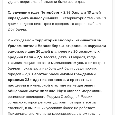
удовлетворительной отметки было всего два
.
Следующим идет Петербург – 2,98 балла и 19 дней
«праздника непослушания».
Екатеринбург с теми же 19
днями индекса ниже трех в среднем за апрель набрал
2,67 балла.
И – ожидаемо –
территория свободы начинается за
Уралом: жители Новосибирска откровенно нарушали
самоизоляцию 20 дней в апреле из 30 возможных;
средний балл – 2,5.
Москва, даже 30 апреля, когда
«самоизоляция» по всем миллионникам упала ниже трех
баллов, показывала наибольший балл среди прочих
городов – 2,8.
Саботаж российскими гражданами
«режима ХЗ» идет из регионов, и протестные
процессы в имперской столице ныне догоняют
общероссийское явление.
Идея авторов «переклички
регионов» последнего Форума Свободной России,
согласно которой регионы должны повторять всё за
столицей, в нынешних условиях более не работает.
Примечательно, что из-за коронавируса в этом году не