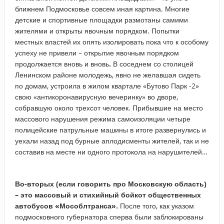
ближнем Подмосковье совсем иная картина. Многие
детские и спортивные площадки размотаны самими
жителями и открыты явочным порядком. Попытки
местных властей их опять изолировать пока что к особому
успеху не привели – открытие явочным порядком
продолжается вновь и вновь
.
В соседнем со столицей
Ленинском районе молодежь, явно не желавшая сидеть
по домам, устроила в жилом квартале «Бутово Парк -2»
свою «антикоронавирусную вечеринку» во дворе,
собравшую около трехсот человек. Прибывшие на место
массового нарушения режима самоизоляции четыре
полицейские патрульные машины в итоге развернулись и
уехали назад под бурные аплодисменты жителей, так и не
составив на месте ни одного протокола на нарушителей…
Во-вторых (если говорить про Московскую область)
– это массовый и стихийный бойкот общественных
автобусов «Мособлтранса».
После того, как указом
подмосковного губернатора сперва были заблокированы