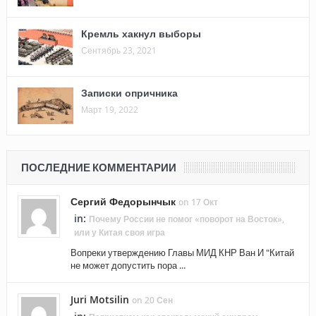
Кремль хакнул выборы
Сентябрь 23, 2021
Записки опричника
Март 19, 2022
ПОСЛЕДНИЕ КОММЕНТАРИИ
Сергий Федорынчык
on 17 Окт
in:
Почему России не помог «поворот на Восток»,
или у Китая своя игра
Вопреки утверждению Главы МИД КНР Ван И "Китай
не может допустить пора ...
Juri Motsilin
on 20 Сен