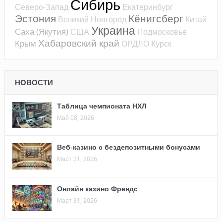
Сибирь
Северо-Запад
Екатеринбург
Эстония
Кёнигсберг
Великий Новгород
Китай
Украина
Саха (Якутия)
США
Подмосковье
Хабаровский край
Крым
ОРДЛО
Курск
НОВОСТИ
Таблица чемпионата НХЛ
Май 08, 2026
Веб-казино с бездепозитными бонусами
Март 31, 2026
Онлайн казино Френдс
Март 31, 2026