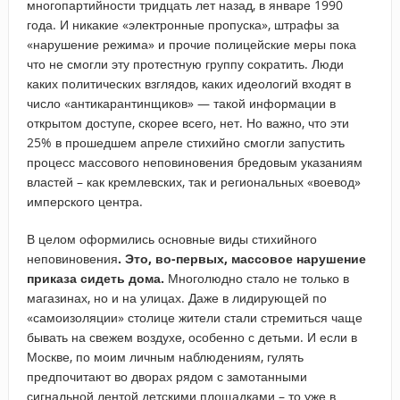
многопартийности тридцать лет назад, в январе 1990
года. И никакие «электронные пропуска», штрафы за
«нарушение режима» и прочие полицейские меры пока
что не смогли эту протестную группу сократить. Люди
каких политических взглядов, каких идеологий входят в
число «антикарантинщиков» — такой информации в
открытом доступе, скорее всего, нет. Но важно, что эти
25% в прошедшем апреле стихийно смогли запустить
процесс массового неповиновения бредовым указаниям
властей – как кремлевских, так и региональных «воевод»
имперского центра.
В целом оформились основные виды стихийного
неповиновения
. Это, во-первых, массовое нарушение
приказа сидеть дома.
Многолюдно стало не только в
магазинах, но и на улицах. Даже в лидирующей по
«самоизоляции» столице жители стали стремиться чаще
бывать на свежем воздухе, особенно с детьми. И если в
Москве, по моим личным наблюдениям, гулять
предпочитают во дворах рядом с замотанными
сигнальной лентой детскими площадками – то уже в