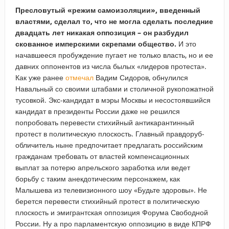
Пресловутый «режим самоизоляции», введенный
властями, сделал то, что не могла сделать последние
двадцать лет никакая оппозиция – он разбудил
скованное имперскими скрепами общество.
И это
начавшееся пробуждение пугает не только власть, но и ее
давних оппонентов из числа былых «лидеров протеста».
Как уже ранее
отмечал
Вадим Сидоров, обнулился
Навальный со своими штабами и столичной рукопожатной
тусовкой. Экс-кандидат в мэры Москвы и несостоявшийся
кандидат в президенты России даже не решился
попробовать перевести стихийный антикарантинный
протест в политическую плоскость. Главный правдоруб-
обличитель ныне предпочитает предлагать российским
гражданам требовать от властей компенсационных
выплат за потерю апрельского заработка или ведет
борьбу с таким анекдотическим персонажем, как
Малышева из телевизионного шоу «Будьте здоровы». Не
берется перевести стихийный протест в политическую
плоскость и эмигрантская оппозиция Форума Свободной
России. Ну а про парламентскую оппозицию в виде КПРФ