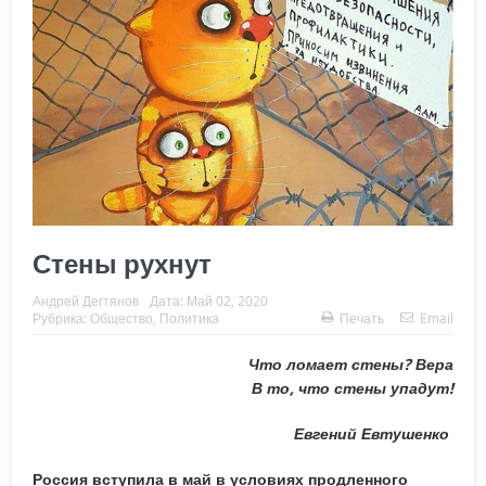
Стены рухнут
Андрей Дегтянов
Дата:
Май 02, 2020
Рубрика:
Общество
,
Политика
Печать
Email
Что ломает стены? Вера
В то, что стены упадут!
Евгений Евтушенко
Россия вступила в май в условиях продленного