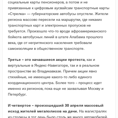
социальные карты пенсионеров, а потом и не
привязанные к цифровым аусвайсам транспортные карты
«Стрелка» — губернаторские автобусы опустели. Жители
региона массово пересели на маршрутки, где никаких
транспортных карт и электронных пропусков не
требуется. Произошло что-то вроде афроамериканского
бойкота автобусных линий в штате Алабама прошлого
века, где от негритянского населения требовали
самоизоляции в общественном транспорте.
Третье – это начавшиеся акции протеста
, как и
виртуальные в Яндекс-Навигаторе, так и в реальном
пространстве во Владикавказе. Причем акции явно
стихийные, не имеющие какого-то либо единого
координационного центра. Более того – процесс идет
именно из регионов, пока еще не захватывая Москву и
Петербург.
И четвертое – произошедший 30 апреля массовый
исход жителей мегаполисов на дачи.
На магистралях
из столицы в тот день было столь же много автомобилей,