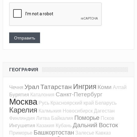
ГЕОГРАФИЯ
Ингрия
Урал
Татарстан
Коми
Чечня
Алтай
Санкт-Петербург
Бурятия
Каталония
Москва
Русь
Красноярский край
Беларусь
Карелия
Калмыкия
Новосибирск
Дагестан
Поморье
Финляндия
Литва
Байкалия
Псков
Дальний Восток
Ингушетия
Казакия
Кубань
Башкортостан
Приморье
Залесье
Кавказ