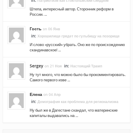
in:
Патриотизм как стокгольмский синдром
Штепа, интересный автор. Сторонник реформ в
России. ...
Гость
on 06 Янв
in:
Хорошилище грядет по гульбищу на позорище
И слово «русский» убрать. Оно же по происхождению
скандинавское! ...
Sergey
in:
on 21 Ноя
Настоящий Трамп
Ну тут много, что можно было бы прокомментировать.
Самого первого изве ...
Елена
on 04 Апр
in:
Демография как проблема для регионализма
Ну был же в Дагестане скандал, что материнские
капиталы выдавались на ...