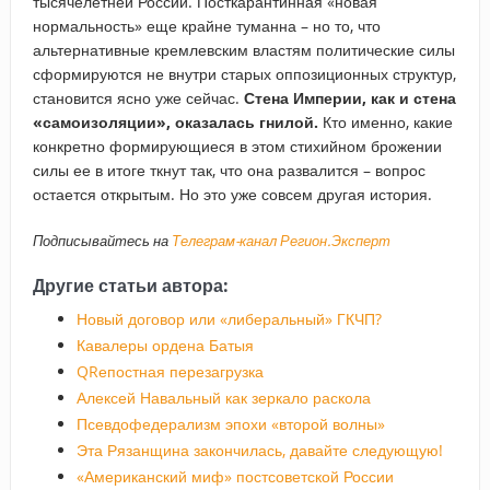
тысячелетней России. Посткарантинная «новая
нормальность» еще крайне туманна – но то, что
альтернативные кремлевским властям политические силы
сформируются не внутри старых оппозиционных структур,
становится ясно уже сейчас.
Стена Империи, как и стена
«самоизоляции», оказалась гнилой.
Кто именно, какие
конкретно формирующиеся в этом стихийном брожении
силы ее в итоге ткнут так, что она развалится – вопрос
остается открытым. Но это уже совсем другая история.
Подписывайтесь на
Телеграм-канал Регион.Эксперт
Другие статьи автора:
Новый договор или «либеральный» ГКЧП?
Кавалеры ордена Батыя
QRепостная перезагрузка
Алексей Навальный как зеркало раскола
Псевдофедерализм эпохи «второй волны»
Эта Рязанщина закончилась, давайте следующую!
«Американский миф» постсоветской России