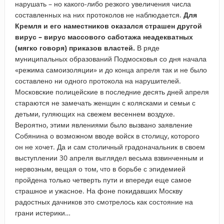
нарушать – но какого-либо резкого увеличения числа
составленных на них протоколов не наблюдается.
Для
Кремля и его наместников оказался страшен другой
вирус – вирус массового саботажа неадекватных
(мягко говоря) приказов властей.
В ряде
муниципальных образований Подмосковья со дня начала
«режима самоизоляции» и до конца апреля так и не было
составлено ни одного протокола на нарушителей.
Московские полицейские в последние десять дней апреля
стараются не замечать женщин с колясками и семьи с
детьми, гуляющих на свежем весеннем воздухе.
Вероятно, этими явлениями было вызвано заявление
Собянина о возможном вводе войск в столицу, которого
он не хочет. Да и сам столичный градоначальник в своем
выступлении 30 апреля выглядел весьма взвинченным и
нервозным, вещая о том, что в борьбе с эпидемией
пройдена только четверть пути и впереди еще самое
страшное и ужасное. На фоне покидавших Москву
радостных дачников это смотрелось как состояние на
грани истерики…