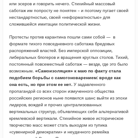
или эсеров и говорить нечего. Стихийный массовый
саботаж им попросту не понятен – и поэтому пугает своей
нестандартностью, своей «неформатностью» для
сложившейся имитации политической жизни.
Протесты против карантина пошли сами собой — в
формате тихого повседневного саботажа бредовых
распоряжений властей. Без имперской оппозиции,
либеральных блогеров и вращения круглых столов. Тихий,
постоянный повсеместный саботаж — везде, где это было
возможным.
«Самоизоляция» к маю по факту стала
подобием борьбы с самогоноварением: вроде как
она есть, но при этом ее нет.
У задавленного
пропагандой со всех сторон измученного общества
российских регионов ныне появился шанс выйти из эпохи
лидеров, вождей и прочих централизованных
вертикальных структур, объявляющих себя альтернативой
кремлевской вертикали. Стихийное живое историческое
творчество масс может стать выходом из тупика
«сувенирной демократии» и неудачного ремейка