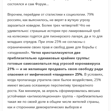
состоялся и сам Форум…
Впрочем, перейдем от статистики к социологии. 79%
россиян, как выяснилось, не верят в жуткую угрозу
заразиться ковидом. Более трех четвертей! Что не
удивительно: страшные истории про лакированный гроб
на колесиках годятся для пионерского лагеря, да и то для
младших отрядов. При этом 25% не согласны с
ограничением своих прав и свобод даже для борьбы с
«эпидемией».
Четко кристаллизуются две
приблизительно одинаковые крайние группы:
готовые самозакопаться под угрозой коронавируса
21% — и не желающие продавать свою свободу ради
спасения от мифической «пандемии» 25%.
В условиях,
когда пропаганда утратила свое былое воздействие, 25%
имеют весьма осязаемую перспективу трехкратного
роста. Как минимум, за апрель сформировалась весьма
устойчивая «антиизоляционная» группа – приблизительно
такая же по своей доле в общем числе жителей страны,
как и сторонники демократических выборов и