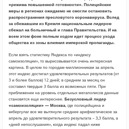
«режима повышенной готовности». Полицейские
меры в регионах ожидаемо не смогли остановить
распространения пресловутого коронавируса. Вслед
за сбежавшим из Кремля национальным лидером
сбежал на больничный и глава Правительства. И на
всем этом фоне полным ходом идет процесс ухода
общества из зоны влияния имперской пропаганды.
Если взять статистику Яндекса по «индексу
самоизоляции», то вырисовывается очень интересная
картина. В целом по городам-миллионникам за апрель
этот индекс достигал удовлетворительных результатов (от
3 и более баллов) 12 дней; в среднем за месяц он
составил твердые 3 балла из возможных пяти. При
приближении на уровень отдельных мегаполисов данные
становятся еще интереснее.
Безусловный лидер
«самоизоляции» — Москва
, где полицейщина и
кибергулаг все же вытянули среднее арифметическое за
апрель до удовлетворительного результата – 3,3 балла, а
«дней непослушания», когда индекс падал ниже