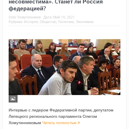
несовместима». Cтанет ли Россия
федерацией?
Олег Хомутинников
Дата:
Май 10, 2021
Рубрика:
История
,
Общество
,
Политика
,
Экономика
Интервью с лидером Федеративной партии, депутатом
Липецкого регионального парламента Олегом
Хомутинниковым
Читать полностью