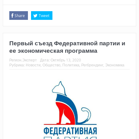
Share
Tweet
Первый съезд Федеративной партии и
ее экономическая программа
Регион.Эксперт
Дата:
Октябрь 13, 2020
Рубрика:
Новости
,
Общество
,
Политика
,
Регбрендинг
,
Экономика