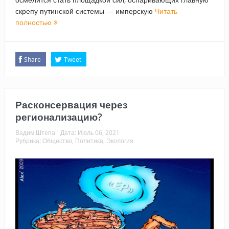
скрепу путинской системы — имперскую
Читать
полностью
Share
Tweet
Расконсервация через
регионализацию?
Вадим Штепа
Дата:
Июль 06, 2021
Рубрика:
Общество
,
Политика
,
Экология