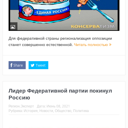
Для федеративной страны регионализация оппозиции
станет совершенно естественной.
Читать полностью
Share
Tweet
Лидер Федеративной партии покинул
Россию
Регион.Эксперт
Дата:
Июнь 08, 2021
Рубрика:
История
,
Новости
,
Общество
,
Политика