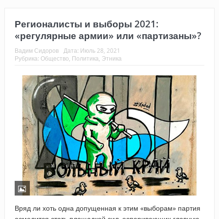
Регионалисты и выборы 2021:
«регулярные армии» или «партизаны»?
Вадим Сидоров
Дата:
Июль 28, 2021
Рубрика:
Общество
,
Политика
,
Этника
Вряд ли хоть одна допущенная к этим «выборам» партия
осмелится стать площадкой сил, оспаривающих главную