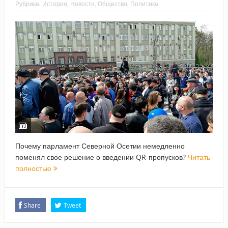
Рубрика:
История
,
Новости
,
Общество
,
Политика
Почему парламент Северной Осетии немедленно
поменял свое решение о введении QR-пропусков?
Читать
полностью
Share
Tweet