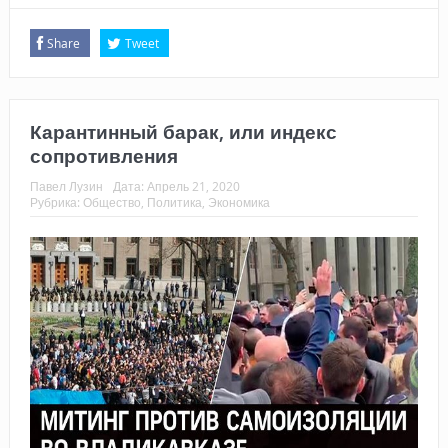
Share
Tweet
Карантинный барак, или индекс
сопротивления
Павел Лузин
Дата:
Апрель 21, 2020
Рубрика:
Общество
,
Политика
,
Экономика