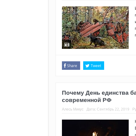
Share
Tweet
Почему День единства ба
современной РФ
Алесь Микус
Дата:
Сентябрь 22, 2019
Р