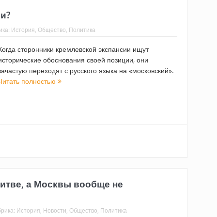
и?
ика:
История
,
Общество
,
Политика
Когда сторонники кремлевской экспансии ищут
исторические обоснования своей позиции, они
зачастую переходят с русского языка на «московский».
Читать полностью
итве, а Москвы вообще не
брика:
История
,
Новости
,
Общество
,
Политика