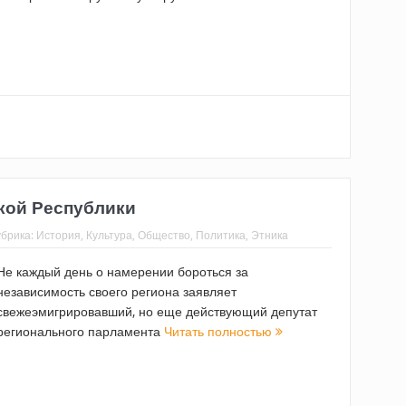
кой Республики
убрика:
История
,
Культура
,
Общество
,
Политика
,
Этника
Не каждый день о намерении бороться за
независимость своего региона заявляет
свежеэмигрировавший, но еще действующий депутат
регионального парламента
Читать полностью