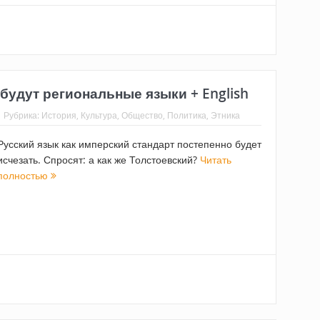
удут региональные языки + English
Рубрика:
История
,
Культура
,
Общество
,
Политика
,
Этника
Русский язык как имперский стандарт постепенно будет
исчезать. Спросят: а как же Толстоевский?
Читать
полностью