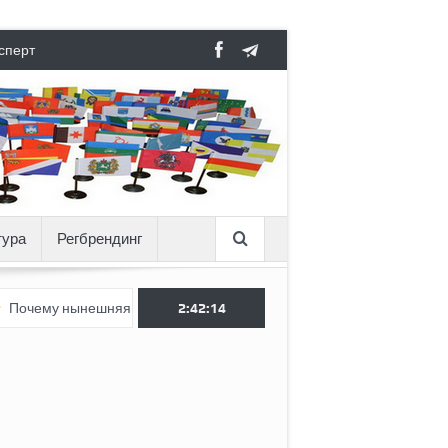
сперт
тура
Регбрендинг
нынешняя Россия стала хуже, чем СССР?
2:42:15
Вертикаль под давле