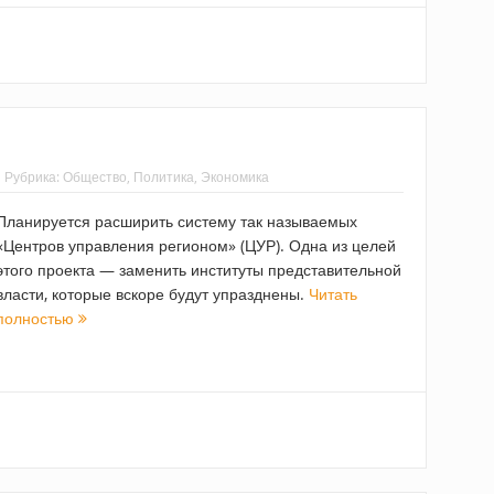
Рубрика:
Общество
,
Политика
,
Экономика
Планируется расширить систему так называемых
«Центров управления регионом» (ЦУР). Одна из целей
этого проекта — заменить институты представительной
власти, которые вскоре будут упразднены.
Читать
полностью