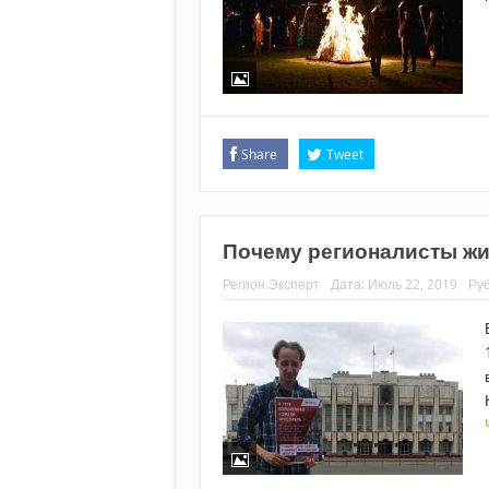
Share
Tweet
Почему регионалисты ж
Регион.Эксперт
Дата:
Июль 22, 2019
Ру