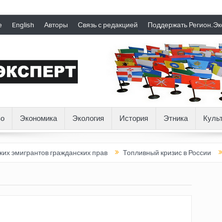
е
English
Авторы
Связь с редакцией
Поддержать Регион.Эк
о
Экономика
Экология
История
Этника
Куль
антов гражданских прав
Топливный кризис в России
Почему 