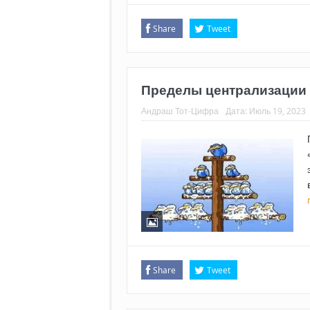
Share
Tweet
Пределы централизации
Андраш Тот-Цифра
Дата:
Июль 19, 2023
Share
Tweet