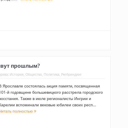
ивут прошлым?
брика:
История
,
Общество
,
Политика
,
Регбрендинг
В Ярославле состоялась акция памяти, посвященная
101-й годовщине большевицкого расстрела городского
восстания. Также в июле регионалисты Ингрии и
Карелии вспоминали вековые юбилеи своих респ...
Читать полностью