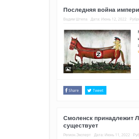
Последняя война импери
Вадим Штепа
Дата:
Июнь 12, 2022
Рубр
Share
Tweet
Смоленск принадлежит Л
существует
Регион.Эксперт
Дата:
Июнь 11, 2022
Ру