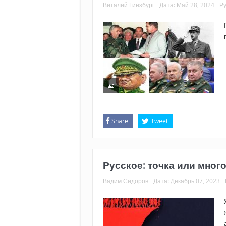
Виталий Гинзбург
Дата:
Май 28, 2024
Р
Share
Tweet
Русское: точка или мног
Вадим Сидоров
Дата:
Декабрь 07, 2023