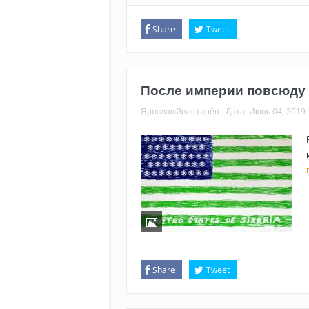
Share
Tweet
После империи повсюду б
Ярослав Золотарёв
Дата:
Июнь 04, 2019
Share
Tweet