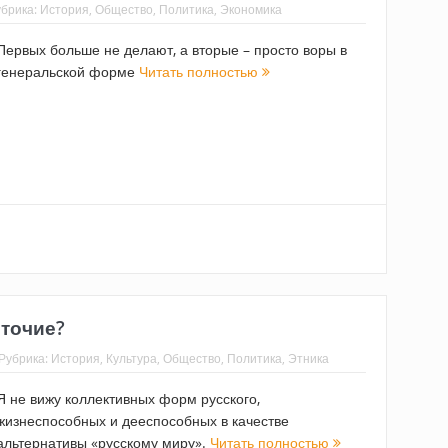
убрика:
История
,
Общество
,
Политика
,
Экономика
Первых больше не делают, а вторые – просто воры в
генеральской форме
Читать полностью
оточие?
Рубрика:
История
,
Культура
,
Общество
,
Политика
,
Этника
Я не вижу коллективных форм русского,
жизнеспособных и дееспособных в качестве
альтернативы «русскому миру».
Читать полностью