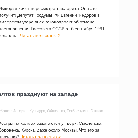
Империя хочет пересмотреть историю? Она это
получит! Депутат Госдумы РФ Евгений Фёдоров в
имперском угаре внес законопроект об отмене
постановления Госсовета СССР от 6 сентября 1991
года о п...
Читать полностью
лтов празднуют на западе
убрика:
История
,
Культура
,
Общество
,
Регбрендинг
,
Этника
Костры на холмах зажигаются у Твери, Смоленска,
Воронежа, Курска, даже около Москвы. Что это за
праздник?
Читать полностью