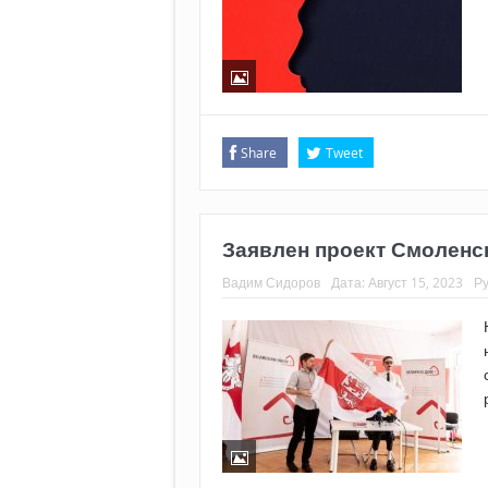
Share
Tweet
Заявлен проект Смоленс
Вадим Сидоров
Дата:
Август 15, 2023
Р