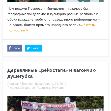
Чем похожи Поморье и Ингушетия – казалось бы,
географически далекие и культурно разные регионы? В
обоих граждане требуют справедливого референдума –
но власть боится прямого народного волеиз...
Читать
полностью
Share
Tweet
Деревянные «рейхстаги» и вагончик-
душегубка
Анатолий Беднов
Дата:
Апрель 24, 2019
Рубрика:
Общество
,
Политика
,
Экология