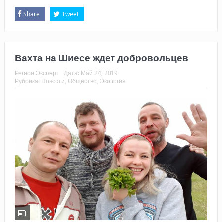
Share
Tweet
Вахта на Шиесе ждет добровольцев
Регион.Эксперт
Дата:
Май 24, 2019
Рубрика:
Новости
,
Общество
,
Экология