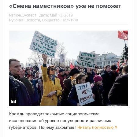
«Смена наместников» уже не поможет
Регион.Эксперт
Дата:
Май 13, 2019
Рубрика:
Новости
,
Общество
,
Политика
Кремль проводит закрытые социологические
исследования об уровне популярности различных
губернаторов. Почему закрытые?
Читать полностью