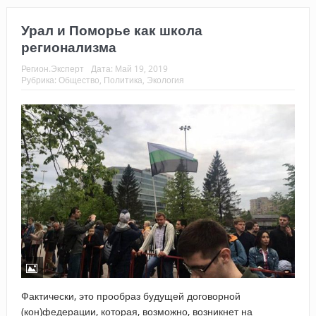
Урал и Поморье как школа
регионализма
Регион.Эксперт
Дата:
Май 19, 2019
Рубрика:
Общество
,
Политика
,
Экология
Фактически, это прообраз будущей договорной
(кон)федерации, которая, возможно, возникнет на