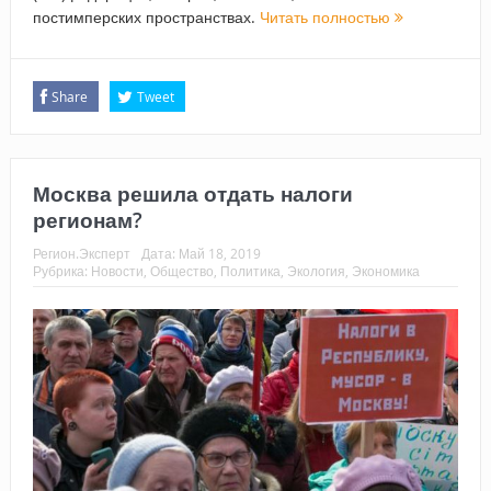
постимперских пространствах.
Читать полностью
Share
Tweet
Москва решила отдать налоги
регионам?
Регион.Эксперт
Дата:
Май 18, 2019
Рубрика:
Новости
,
Общество
,
Политика
,
Экология
,
Экономика