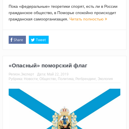
Пока «федеральные» теоретики спорят, есть ли в России
гражданское общество, в Поморье спокойно происходит
гражданская самоорганизация.
Читать полностью
Share
Tweet
«Опасный» поморский флаг
Регион.Эксперт
Дата:
Май 22, 2019
Рубрика:
Новости
,
Общество
,
Политика
,
Регбрендинг
,
Экология