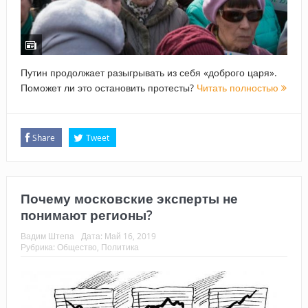
Путин продолжает разыгрывать из себя «доброго царя».
Поможет ли это остановить протесты?
Читать полностью
Share
Tweet
Почему московские эксперты не
понимают регионы?
Вадим Штепа
Дата:
Май 16, 2019
Рубрика:
Общество
,
Политика