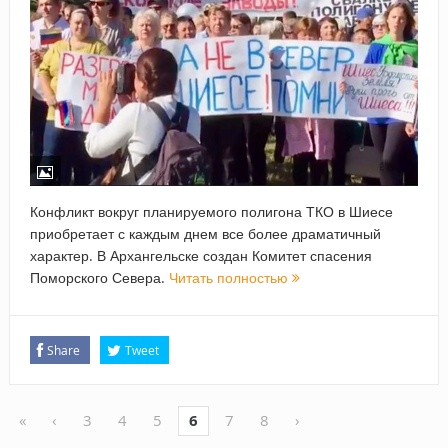
Конфликт вокруг планируемого полигона ТКО в Шиесе
приобретает с каждым днем все более драматичный
характер. В Архангельске создан Комитет спасения
Поморского Севера.
Читать полностью
Share
Tweet
«
‹
3
4
5
6
7
8
›