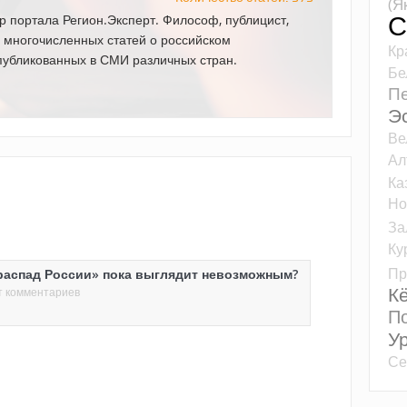
(Я
С
р портала Регион.Эксперт. Философ, публицист,
и многочисленных статей о российском
Кр
публикованных в СМИ различных стран.
Бе
Пе
Э
Ве
Ал
Ка
Но
За
Ку
Пр
распад России» пока выглядит невозможным?
К
т комментариев
П
У
Се