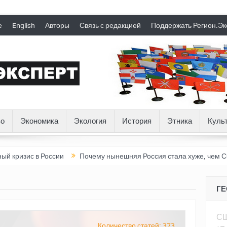
е
English
Авторы
Связь с редакцией
Поддержать Регион.Эк
о
Экономика
Экология
История
Этника
Куль
в России
Почему нынешняя Россия стала хуже, чем СССР?
В
Г
С
Количество статей: 373