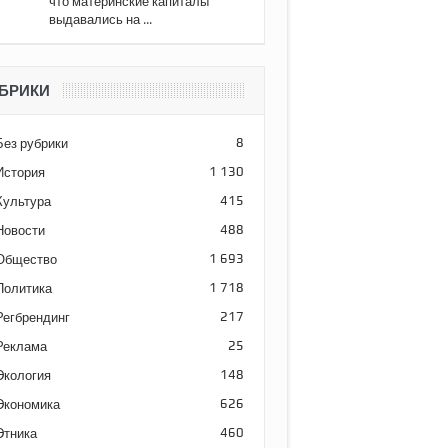
что материнские капиталы
выдавались на ...
БРИКИ
Без рубрики
8
История
1 130
Культура
415
Новости
488
Общество
1 693
Политика
1 718
Регбрендинг
217
Реклама
25
Экология
148
Экономика
626
Этника
460