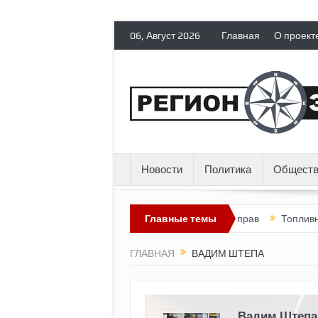
06, Август 2026
Главная
О проект
Новости
Политика
Обществ
 политических эмигрантов гражданских прав
Главные темы
Топливный кризис 
ГЛАВНАЯ
ВАДИМ ШТЕПА
Вадим Штепа