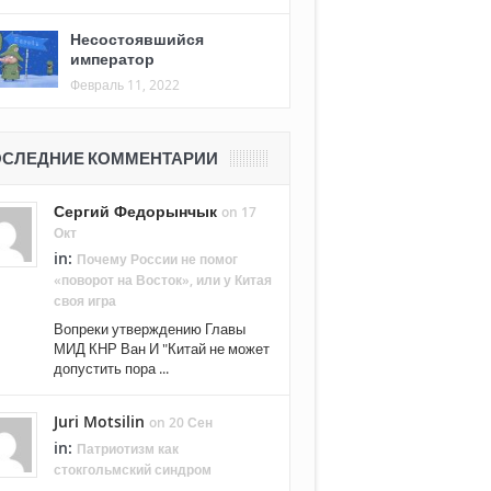
Несостоявшийся
император
Февраль 11, 2022
СЛЕДНИЕ КОММЕНТАРИИ
Сергий Федорынчык
on 17
Окт
in:
Почему России не помог
«поворот на Восток», или у Китая
своя игра
Вопреки утверждению Главы
МИД КНР Ван И "Китай не может
допустить пора ...
Juri Motsilin
on 20 Сен
in:
Патриотизм как
стокгольмский синдром