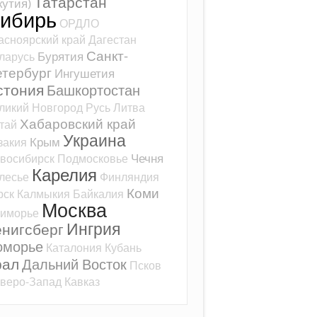
Татарстан
кутия)
ибирь
ОРДЛО
асноярский край
Дагестан
Санкт-
Бурятия
ларусь
тербург
Ингушетия
стония
Башкортостан
ликий Новгород
Русь
Литва
Хабаровский край
тай
Украина
Крым
закия
Чечня
восибирск
Подмосковье
Карелия
лесье
Финляндия
Коми
рск
Калмыкия
Байкалия
Москва
иморье
Ингрия
ёнигсберг
оморье
Каталония
Кубань
рал
Дальний Восток
Псков
веро-Запад
Кавказ