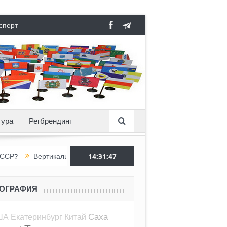
сперт
тура
Регбрендинг
ертикаль под давлением
14:31:48
Тоннель в пустоте, как Ёжик в тумане
ЕОГРАФИЯ
Саха
ША
Екатеринбург
Китай