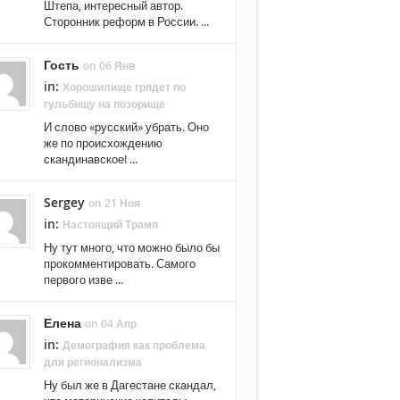
Штепа, интересный автор.
Сторонник реформ в России. ...
Гость
on 06 Янв
in:
Хорошилище грядет по
гульбищу на позорище
И слово «русский» убрать. Оно
же по происхождению
скандинавское! ...
Sergey
on 21 Ноя
in:
Настоящий Трамп
Ну тут много, что можно было бы
прокомментировать. Самого
первого изве ...
Елена
on 04 Апр
in:
Демография как проблема
для регионализма
Ну был же в Дагестане скандал,